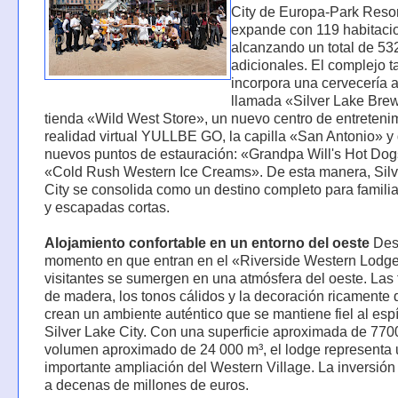
City de Europa-Park Resor
expande con 119 habitaci
alcanzando un total de 5
adicionales. El complejo 
incorpora una cervecería 
llamada «Silver Lake Brew
tienda «Wild West Store», un nuevo centro de entreteni
realidad virtual YULLBE GO, la capilla «San Antonio» y
nuevos puntos de estauración: «Grandpa Will's Hot Dog
«Cold Rush Western Ice Creams». De esta manera, Silv
City se consolida como un destino completo para famili
y escapadas cortas.
Alojamiento confortable en un entorno del oeste
Des
momento en que entran en el «Riverside Western Lodge
visitantes se sumergen en una atmósfera del oeste. Las
de madera, los tonos cálidos y la decoración ricamente 
crean un ambiente auténtico que se mantiene fiel al espí
Silver Lake City. Con una superficie aproximada de 770
volumen aproximado de 24 000 m³, el lodge representa
importante ampliación del Western Village. La inversió
a decenas de millones de euros.