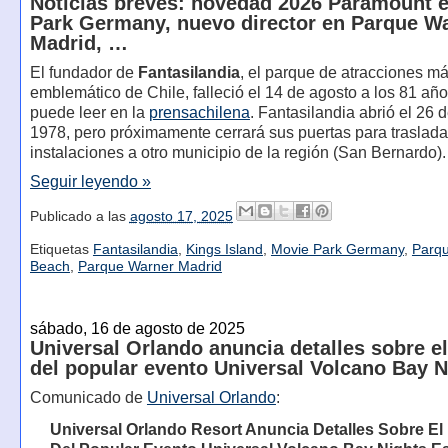
Noticias breves: novedad 2026 Paramount 
Park Germany, nuevo director en Parque W
Madrid, …
El fundador de
Fantasilandia
, el parque de atracciones m
emblemático de Chile, falleció el 14 de agosto a los 81 añ
puede leer en la
prensa
chilena
. Fantasilandia abrió el 26 
1978, pero próximamente cerrará sus puertas para traslada
instalaciones a otro municipio de la región (San Bernardo).
Seguir leyendo »
Publicado a las
agosto 17, 2025
Etiquetas
Fantasilandia
,
Kings Island
,
Movie Park Germany
,
Parq
Beach
,
Parque Warner Madrid
sábado, 16 de agosto de 2025
Universal Orlando anuncia detalles sobre e
del popular evento Universal Volcano Bay N
Comunicado de
Universal Orlando
:
Universal Orlando Resort Anuncia Detalles Sobre E