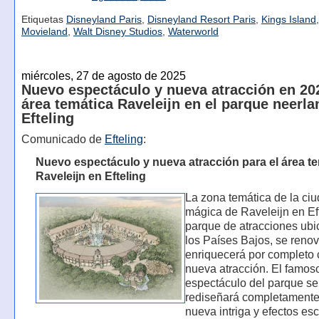
Etiquetas
Disneyland Paris
,
Disneyland Resort Paris
,
Kings Island
Movieland
,
Walt Disney Studios
,
Waterworld
miércoles, 27 de agosto de 2025
Nuevo espectáculo y nueva atracción en 202
área temática Raveleijn en el parque neerl
Efteling
Comunicado de
Efteling
:
Nuevo espectáculo y nueva atracción para el área t
Raveleijn en Efteling
La zona temática de la ci
mágica de Raveleijn en Eft
parque de atracciones ub
los Países Bajos, se renov
enriquecerá por completo
nueva atracción. El famos
espectáculo del parque se
rediseñará completamente
nueva intriga y efectos es