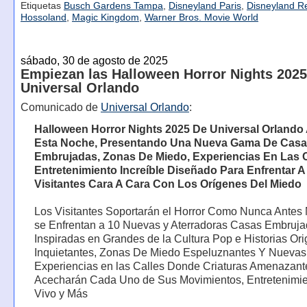
Etiquetas
Busch Gardens Tampa
,
Disneyland Paris
,
Disneyland Re
Hossoland
,
Magic Kingdom
,
Warner Bros. Movie World
sábado, 30 de agosto de 2025
Empiezan las Halloween Horror Nights 2025
Universal Orlando
Comunicado de
Universal Orlando
:
Halloween Horror Nights 2025 De Universal Orlando
Esta Noche, Presentando Una Nueva Gama De Cas
Embrujadas, Zonas De Miedo, Experiencias En Las C
Entretenimiento Increíble Diseñado Para Enfrentar A
Visitantes Cara A Cara Con Los Orígenes Del Miedo
Los Visitantes Soportarán el Horror Como Nunca Antes 
se Enfrentan a 10 Nuevas y Aterradoras Casas Embruj
Inspiradas en Grandes de la Cultura Pop e Historias Ori
Inquietantes, Zonas De Miedo Espeluznantes Y Nuevas
Experiencias en las Calles Donde Criaturas Amenazant
Acecharán Cada Uno de Sus Movimientos, Entretenimie
Vivo y Más