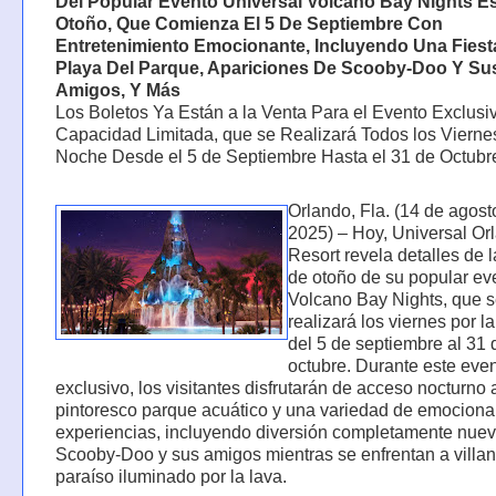
Del Popular Evento Universal Volcano Bay Nights E
Otoño, Que Comienza El 5 De Septiembre Con
Entretenimiento Emocionante, Incluyendo Una Fiest
Playa Del Parque, Apariciones De Scooby-Doo Y Su
Amigos, Y Más
Los Boletos Ya Están a la Venta Para el Evento Exclusi
Capacidad Limitada, que se Realizará Todos los Viernes
Noche Desde el 5 de Septiembre Hasta el 31 de Octubr
Orlando, Fla. (14 de agost
2025) – Hoy, Universal Or
Resort revela detalles de l
de otoño de su popular ev
Volcano Bay Nights, que 
realizará los viernes por l
del 5 de septiembre al 31 
octubre. Durante este eve
exclusivo, los visitantes disfrutarán de acceso nocturno 
pintoresco parque acuático y una variedad de emociona
experiencias, incluyendo diversión completamente nue
Scooby-Doo y sus amigos mientras se enfrentan a villa
paraíso iluminado por la lava.