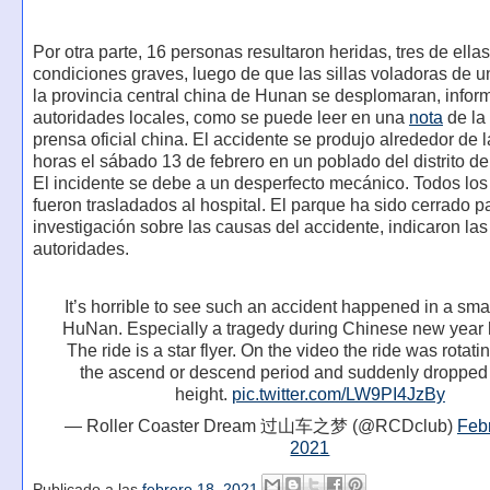
Por otra parte, 16 personas resultaron heridas, tres de ella
condiciones graves, luego de que las sillas voladoras de 
la provincia central china de Hunan se desplomaran, infor
autoridades locales, como se puede leer en una
nota
de la
prensa oficial china. El accidente se produjo alrededor de 
horas el sábado 13 de febrero en un poblado del distrito 
El incidente se debe a un desperfecto mecánico. Todos los
fueron trasladados al hospital. El parque ha sido cerrado p
investigación sobre las causas del accidente, indicaron las
autoridades.
It’s horrible to see such an accident happened in a smal
HuNan. Especially a tragedy during Chinese new year 
The ride is a star flyer. On the video the ride was rotati
the ascend or descend period and suddenly dropped
height.
pic.twitter.com/LW9PI4JzBy
— Roller Coaster Dream 过山车之梦 (@RCDclub)
Febr
2021
Publicado a las
febrero 18, 2021