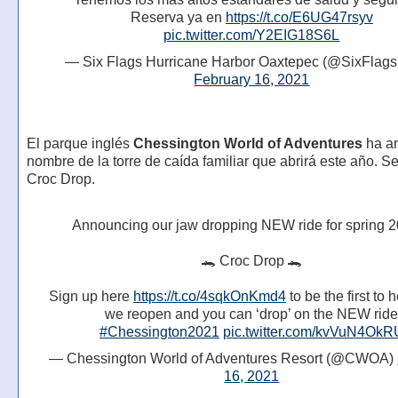
Reserva ya en
https://t.co/E6UG47rsyv
pic.twitter.com/Y2EIG18S6L
— Six Flags Hurricane Harbor Oaxtepec (@SixFlag
February 16, 2021
El parque inglés
Chessington World of Adventures
ha an
nombre de la torre de caída familiar que abrirá este año. S
Croc Drop.
Announcing our jaw dropping NEW ride for spring 2
🐊 Croc Drop 🐊
Sign up here
https://t.co/4sqkOnKmd4
to be the first to
we reopen and you can ‘drop’ on the NEW rid
#Chessington2021
pic.twitter.com/kvVuN4OkR
— Chessington World of Adventures Resort (@CWOA)
16, 2021