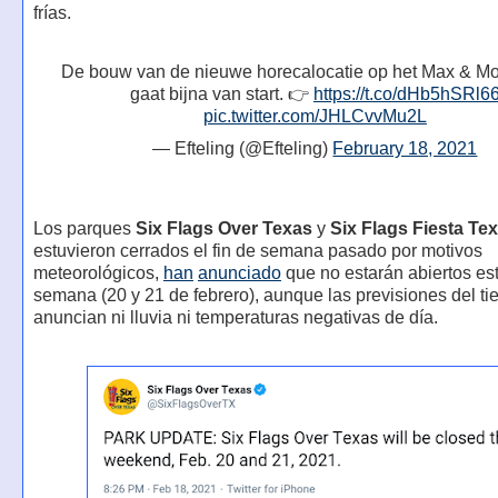
frías.
De bouw van de nieuwe horecalocatie op het Max & Mor
gaat bijna van start. 👉
https://t.co/dHb5hSRl6
pic.twitter.com/JHLCvvMu2L
— Efteling (@Efteling)
February 18, 2021
Los parques
Six Flags Over Texas
y
Six Flags Fiesta Te
estuvieron cerrados el fin de semana pasado por motivos
meteorológicos,
han
anunciado
que no estarán abiertos est
semana (20 y 21 de febrero), aunque las previsiones del t
anuncian ni lluvia ni temperaturas negativas de día.