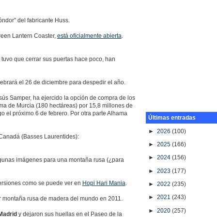
óndor" del fabricante Huss.
reen Lantern Coaster,
está oficialmente abierta
.
e tuvo que cerrar sus puertas hace poco, han
lebrará el 26 de diciembre para despedir el año.
ús Samper, ha ejercido la opción de compra de los
ma de Murcia (180 hectáreas) por 15,8 millones de
go el próximo 6 de febrero. Por otra parte Alhama
Últimas entradas
►
2026
(100)
Canadá (Basses Laurentides):
►
2025
(166)
►
2024
(156)
 algunas imágenes para una montaña rusa (¿para
►
2023
(177)
versiones como se puede ver en
Hopi Hari Mania
.
►
2022
(235)
►
2021
(243)
jor montaña rusa de madera del mundo en 2011.
►
2020
(257)
Madrid
y dejaron sus huellas en el Paseo de la