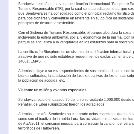
Sendaviva recibió en marzo la certificación internacional “Biosphere Pa
Turismo Responsable (ITR), por la cual se le acredita como parque sos
que Sendaviva se ha consolidado como el principal reclamo turístico d
para posicionarse y convertirse en referente en su política de sostenib
principios de desarrollo sostenible.
Con el Sistema de Turismo Responsable, el parque abordará la sostenib
incluyendo la esfera ambiental, social y económica de la misma. Con la
parque se encuentra a la vanguardia en los esfuerzos para la sostenibi
La certificación Biosphere es un sistema de certificación internacional, 
atractivo de que no sólo establece requerimientos exclusivamente de 
14001, EMAS...).
Además incluye a su vez requerimientos de sostenibilidad, como son la
bienes culturales, la satisfacción de las expectativas de los turistas so
la población de acogida, etc.
Visitante un millón y eventos especiales
Sendaviva recibió el pasado 25 de junio su visitante 1.000.000 desde 
Peñafiel, de Eibar (Guipúzcoa) fueron los agraciados.
Además, este año Sendaviva ha celebrado actos especiales que han co
como son el bautizo de la nutria Lura, las actividades realizadas en l
de AIZA 2011, el concurso musical para conseguir la canción del veran
terroríficos de Halloween.