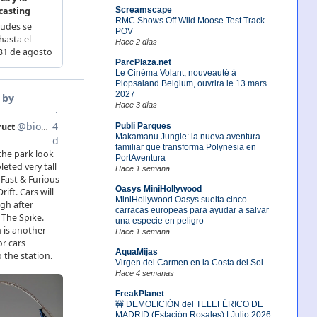
Screamscape
RMC Shows Off Wild Moose Test Track
POV
Hace 2 días
ParcPlaza.net
Le Cinéma Volant, nouveauté à
Plopsaland Belgium, ouvrira le 13 mars
2027
Hace 3 días
Publi Parques
Makamanu Jungle: la nueva aventura
familiar que transforma Polynesia en
PortAventura
Hace 1 semana
Oasys MiniHollywood
MiniHollywood Oasys suelta cinco
carracas europeas para ayudar a salvar
una especie en peligro
Hace 1 semana
AquaMijas
Virgen del Carmen en la Costa del Sol
Hace 4 semanas
FreakPlanet
🚧 DEMOLICIÓN del TELEFÉRICO DE
MADRID (Estación Rosales) | Julio 2026