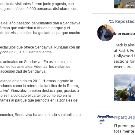
ncia de visitantes fueron junio y agosto, con
y agosto más de 9.000 personas disfrutaron con
os del año pasado: los visitantes dan a Sendaviva
irman que volverían a visitar el parque y el
de los visitantes les ha gustado el parque mucho
pectáculos que ofrece Sendaviva. Puntúan con un
y con un 8,31 el Cuentacuentos.
los animales en Sendaviva. En este tema, los
ión de los animales. Además, los visitantes
a accesibilidad de Sendaviva.
balance obtenido en 2011. “Hemos logrado la
donos como la referencia turística de la Ribera,
gativo”. González también destaca que, gracias a
o se ha colgado el cartel de completo en la
sitantes al parque que pernocta en la zona es del
conómica, Sendaviva ha aumentado su plantilla de