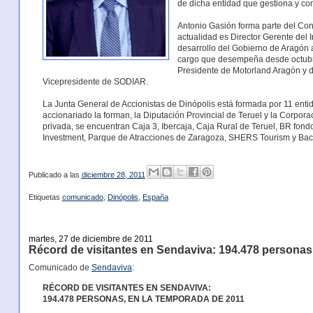
de dicha entidad que gestiona y come
Antonio Gasión forma parte del Con
actualidad es Director Gerente del
desarrollo del Gobierno de Aragón
cargo que desempeña desde octub
Presidente de Motorland Aragón y d
Vicepresidente de SODIAR.
La Junta General de Accionistas de Dinópolis está formada por 11 entid
accionariado la forman, la Diputación Provincial de Teruel y la Corpor
privada, se encuentran Caja 3, Ibercaja, Caja Rural de Teruel, BR f
Investment, Parque de Atracciones de Zaragoza, SHERS Tourism y Bac
Publicado a las
diciembre 28, 2011
Etiquetas
comunicado
,
Dinópolis
,
España
martes, 27 de diciembre de 2011
Récord de visitantes en Sendaviva: 194.478 personas
Comunicado de
Sendaviva
:
RÉCORD DE VISITANTES EN SENDAVIVA:
194.478 PERSONAS, EN LA TEMPORADA DE 2011