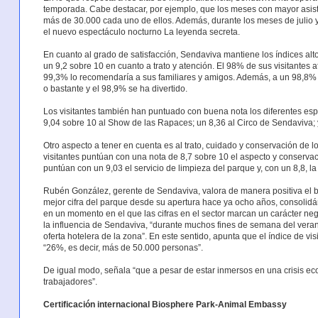
temporada. Cabe destacar, por ejemplo, que los meses con mayor asiste
más de 30.000 cada uno de ellos. Además, durante los meses de julio 
el nuevo espectáculo nocturno La leyenda secreta.
En cuanto al grado de satisfacción, Sendaviva mantiene los índices alt
un 9,2 sobre 10 en cuanto a trato y atención. El 98% de sus visitantes af
99,3% lo recomendaría a sus familiares y amigos. Además, a un 98,8% 
o bastante y el 98,9% se ha divertido.
Los visitantes también han puntuado con buena nota los diferentes es
9,04 sobre 10 al Show de las Rapaces; un 8,36 al Circo de Sendaviva; 
Otro aspecto a tener en cuenta es al trato, cuidado y conservación de 
visitantes puntúan con una nota de 8,7 sobre 10 el aspecto y conservac
puntúan con un 9,03 el servicio de limpieza del parque y, con un 8,8, l
Rubén González, gerente de Sendaviva, valora de manera positiva el 
mejor cifra del parque desde su apertura hace ya ocho años, consolidán
en un momento en el que las cifras en el sector marcan un carácter ne
la influencia de Sendaviva, “durante muchos fines de semana del veran
oferta hotelera de la zona”. En este sentido, apunta que el índice de vi
“26%, es decir, más de 50.000 personas”.
De igual modo, señala “que a pesar de estar inmersos en una crisis e
trabajadores”.
Certificación internacional Biosphere Park-Animal Embassy