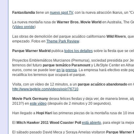
Fantasilandia
tiene un
nuevo spot TV
, con la nueva atracción Ikarus, un "C
La nueva montaña rusa de
Warner Bros. Movie World
en Australia, The G
(
Vídeo onride
)
Las obras de demolición del parque acuático californiano
Wild Rivers
, qu
empezado. Fotos en
Theme Park Review
.
Parque Warner Madrid
publica
todos los detalles
sobre la fiesta que se ce
Proyectos Emblemáticos Murcianos (Premursa), sociedad presidida por Jes
terrenos del futuro
parque temático Paramount
y LifeStyle Center en Alha
euros, como se puede leer
en
la
prensa
. La empresa hará efectivo este pa
recalifica los terrenos que ocupará el parque.
Visita, con un vídeo de 12 minutos, a un
parque acuático abandonado
en 
http://www.tagtele.com/videos/voir/76710
.
Movie Park Germany
desea felices fiestas y deja ver, de manera breve,
2013?) en
este vídeo
(después de 2 minutos y 20 segundos).
Han llegado a
Hopi Hari
las primeras piezas de la montaña rusa de 10 in
El
Mitch Hawker 2011 Wood Coaster Poll
está abierto
, para elegir la me
El sábado pasado David Meca y Soraya Arnelas visitaron
Parque Warner 