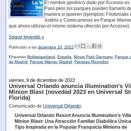
El nombre genérico dado por Accesso es
Pass pero los parques pueden llamarlo de
manera si quieren (ejemplos: Filotomatix
Astérix y Correcaminos en Parque Warner
que ahora utilizan el mismo sistema ofrecido por Accesso).
Seguir leyendo »
Publicado a las
diciembre 10, 2022
Etiquetas
Bobbejaanland
,
España
,
Movie Park Germany
,
Parque d
de Madrid
,
Parque Warner Madrid
,
Parques Reunidos
viernes, 9 de diciembre de 2022
Universal Orlando anuncia Illumination’s Vi
Minion Blast (novedad 2023 en Universal S
Florida)
Comunicado de
Universal Orlando
:
Universal Orlando Resort Anuncia Illumination’s Vill
Minion Blast: Una Atracción Familiar Diabólica Únic
Tipo Inspirada en la Popular Franquicia Minions de