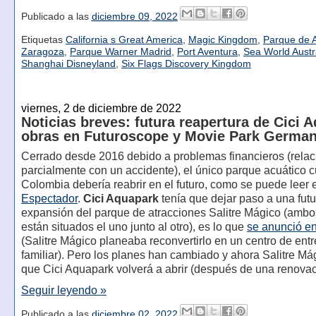
Publicado a las
diciembre 09, 2022
Etiquetas
California s Great America
,
Magic Kingdom
,
Parque de A
Zaragoza
,
Parque Warner Madrid
,
Port Aventura
,
Sea World Austr
Shanghai Disneyland
,
Six Flags Discovery Kingdom
viernes, 2 de diciembre de 2022
Noticias breves: futura reapertura de Cici 
obras en Futuroscope y Movie Park Germa
Cerrado desde 2016 debido a problemas financieros (rela
parcialmente con un accidente), el único parque acuático c
Colombia debería reabrir en el futuro, como se puede leer
Espectador
.
Cici Aquapark
tenía que dejar paso a una futu
expansión del parque de atracciones Salitre Mágico (amb
están situados el uno junto al otro), es lo que
se anunció e
(Salitre Mágico planeaba reconvertirlo en un centro de ent
familiar). Pero los planes han cambiado y ahora Salitre Má
que Cici Aquapark volverá a abrir (después de una renovac
Seguir leyendo »
Publicado a las
diciembre 02, 2022