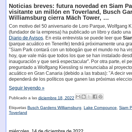
Noticias breves: futura novedad en Siam Pa
visitante un millón en Toverland, Busch Ga
Williamsburg cierra Mäch Tower, …
Con motivo del 50 aniversario de Loro Parque, Wolfgang K
(fundador de la empresa) ha publicado un libro y dado una 
Diario de Avisos
. En esta entrevista se puede leer que
Sia
(parque acuático en Tenerife) tendrá próximamente una gr
"Siam Park contará con un tobogán que el mundo no ha vis
hoy, que vale más que todos los que se han instalado des
inauguración y que será espectacular”. Por otra parte, el pe
preguntado a Wolfgang Kiessling si renunciaba al proyect
acuático en Gran Canaria (debido a las trabas): "A decir ve
dependerá de los políticos que ganen las próximas eleccio
Seguir leyendo »
Publicado a las
diciembre 18, 2022
Etiquetas
Busch Gardens Williamsburg
,
Lake Compounce
,
Siam P
Toverland
miércoles, 14 de diciembre de 2022