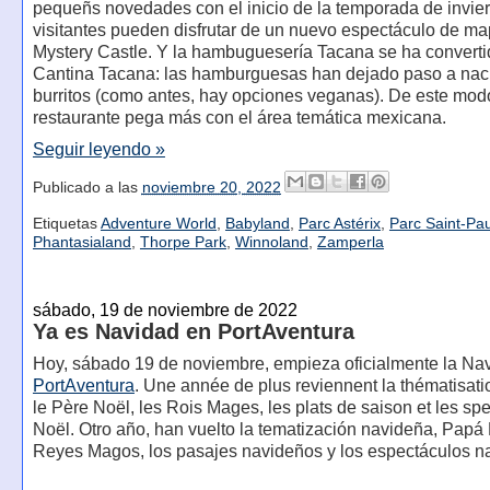
pequeñs novedades con el inicio de la temporada de invie
visitantes pueden disfrutar de un nuevo espectáculo de m
Mystery Castle. Y la hambuguesería Tacana se ha converti
Cantina Tacana: las hamburguesas han dejado paso a nac
burritos (como antes, hay opciones veganas). De este modo
restaurante pega más con el área temática mexicana.
Seguir leyendo »
Publicado a las
noviembre 20, 2022
Etiquetas
Adventure World
,
Babyland
,
Parc Astérix
,
Parc Saint-Pau
Phantasialand
,
Thorpe Park
,
Winnoland
,
Zamperla
sábado, 19 de noviembre de 2022
Ya es Navidad en PortAventura
Hoy, sábado 19 de noviembre, empieza oficialmente la Na
PortAventura
. Une année de plus reviennent la thématisati
le Père Noël, les Rois Mages, les plats de saison et les sp
Noël. Otro año, han vuelto la tematización navideña, Papá 
Reyes Magos, los pasajes navideños y los espectáculos n