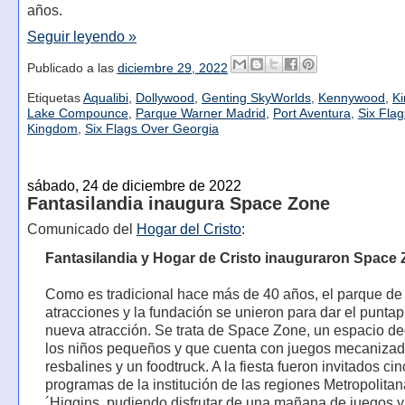
años.
Seguir leyendo »
Publicado a las
diciembre 29, 2022
Etiquetas
Aqualibi
,
Dollywood
,
Genting SkyWorlds
,
Kennywood
,
Ki
Lake Compounce
,
Parque Warner Madrid
,
Port Aventura
,
Six Fla
Kingdom
,
Six Flags Over Georgia
sábado, 24 de diciembre de 2022
Fantasilandia inaugura Space Zone
Comunicado del
Hogar del Cristo
:
Fantasilandia y Hogar de Cristo inauguraron Space
Como es tradicional hace más de 40 años, el parque de
atracciones y la fundación se unieron para dar el puntap
nueva atracción. Se trata de Space Zone, un espacio d
los niños pequeños y que cuenta con juegos mecanizad
resbalines y un foodtruck. A la fiesta fueron invitados ci
programas de la institución de las regiones Metropolita
´Higgins, pudiendo disfrutar de una mañana de juegos 