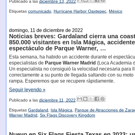
Publicado a las
diciembre 13, 2022
Etiquetas
comunicado
,
Hurricane Harbor Oaxtepec
,
México
domingo, 11 de diciembre de 2022
Noticias breves: Gardaland cierra una coast
850.000 visitantes en Isla Mágica, accident
espectáculo de Parque Warner, …
Esta semana, ha habido un accidente durante el espectácu
especialistas de
Parque Warner Madrid
(Loca Academia de
Un especialista no consiguió la velocidad necesaria para l
correctamente a su punto de llegada saltando con su moto 
rampa. Esperemos que se recupere rápidamente.
Seguir leyendo »
Publicado a las
diciembre 11, 2022
Etiquetas
Gardaland
,
Isla Mágica
,
Parque de Atracciones de Zar
Warner Madrid
,
Six Flags Discovery Kingdom
Nuevo en Six Flags Fiesta Texas en 2023: u