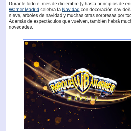
Durante todo el mes de diciembre (y hasta principios de en
Warner Madrid
celebra la
Navidad
con decoración navideña
nieve, arboles de navidad y muchas otras sorpresas por to
Además de espectáculos que vuelven, también habrá muc
novedades.