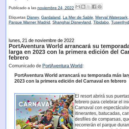
Publicado a las
noviembre 24, 2022
Etiquetas
Disney
,
Gardaland
,
La Mer de Sable
,
Meryal Waterpark
Parque Warner Madrid
,
Shanghai Disneyland
,
Tibidabo
,
Tusenfry
lunes, 21 de noviembre de 2022
PortAventura World arrancará su temporad
larga en 2023 con la primera edición del Ca
febrero
Comunicado de
PortAventura World
:
PortAventura World arrancará su temporada más lar
2023 con la primera edición del Carnaval en febrero
El resort abrirá sus puerta
febrero para celebrar el ini
Carnaval con espectáculo
itinerantes, batucadas, ca
desfiles de comparsas, qu
recorrerán el parque duran