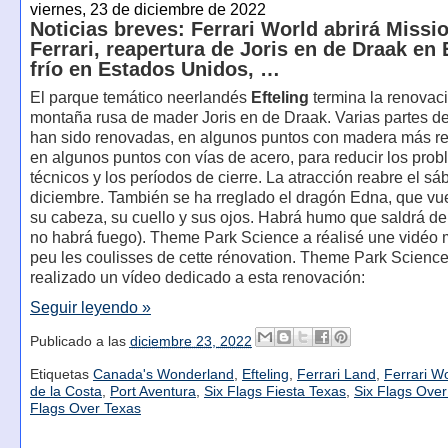
viernes, 23 de diciembre de 2022
Noticias breves: Ferrari World abrirá Missi
Ferrari, reapertura de Joris en de Draak en E
frío en Estados Unidos, …
El parque temático neerlandés
Efteling
termina la renovaci
montaña rusa de mader Joris en de Draak. Varias partes de
han sido renovadas, en algunos puntos con madera más re
en algunos puntos con vías de acero, para reducir los pro
técnicos y los períodos de cierre. La atracción reabre el s
diciembre. También se ha rreglado el dragón Edna, que vu
su cabeza, su cuello y sus ojos. Habrá humo que saldrá de 
no habrá fuego). Theme Park Science a réalisé une vidéo 
peu les coulisses de cette rénovation. Theme Park Scienc
realizado un vídeo dedicado a esta renovación:
Seguir leyendo »
Publicado a las
diciembre 23, 2022
Etiquetas
Canada's Wonderland
,
Efteling
,
Ferrari Land
,
Ferrari W
de la Costa
,
Port Aventura
,
Six Flags Fiesta Texas
,
Six Flags Ove
Flags Over Texas