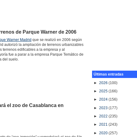
terrenos de Parque Warner de 2006
que Warner Madrid
que se realizó en 2006 según
d autorizó la ampliación de terrenos urbanizables
 terrenos edificables a la empresa y al
yoría fue a parar a la empresa Parque Temático de
 del suelo.
Últimas entradas
►
2026
(100)
►
2025
(166)
►
2024
(156)
ará el zoo de Casablanca en
►
2023
(177)
►
2022
(235)
►
2021
(243)
►
2020
(257)
o de “zoo-inmesión” y remodelará el zoo de Aïn