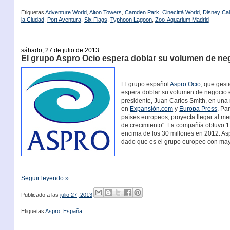
Etiquetas
Adventure World
,
Alton Towers
,
Camden Park
,
Cinecittà World
,
Disney Cal
la Ciudad
,
Port Aventura
,
Six Flags
,
Typhoon Lagoon
,
Zoo-Aquarium Madrid
sábado, 27 de julio de 2013
El grupo Aspro Ocio espera doblar su volumen de ne
El grupo español
Aspro Ocio
, que gest
espera doblar su volumen de negocio 
presidente, Juan Carlos Smith, en una
en
Expansión.com
y
Europa Press
. Pa
países europeos, proyecta llegar al me
de crecimiento". La compañía obtuvo 17
encima de los 30 millones en 2012. As
dado que es el grupo europeo con may
Seguir leyendo »
Publicado a las
julio 27, 2013
Etiquetas
Aspro
,
España