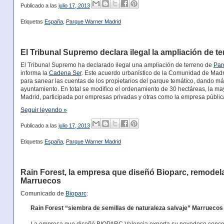
Publicado a las
julio 17, 2013
Etiquetas
España
,
Parque Warner Madrid
El Tribunal Supremo declara ilegal la ampliación de 
El Tribunal Supremo ha declarado ilegal una ampliación de terreno de
Par
informa la
Cadena Ser
. Este acuerdo urbanístico de la Comunidad de Madri
para sanear las cuentas de los propietarios del parque temático, dando más
ayuntamiento. En total se modifico el ordenamiento de 30 hectáreas, la ma
Madrid, participada por empresas privadas y otras como la empresa pública
Seguir leyendo »
Publicado a las
julio 17, 2013
Etiquetas
España
,
Parque Warner Madrid
Rain Forest, la empresa que diseñó Bioparc, remodel
Marruecos
Comunicado de
Bioparc
:
Rain Forest “siembra de semillas de naturaleza salvaje” Marruecos
La empresa que diseñó BIOPARC Valencia exporta su novedoso concept