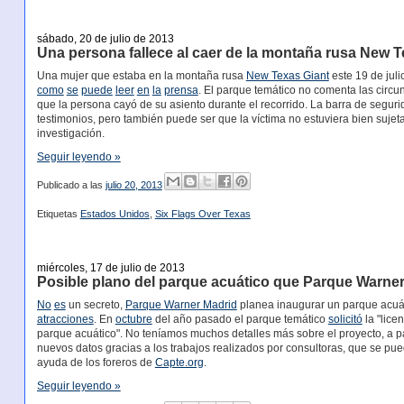
sábado, 20 de julio de 2013
Una persona fallece al caer de la montaña rusa New T
Una mujer que estaba en la montaña rusa
New Texas Giant
este 19 de juli
como
se
puede
leer
en
la
prensa
. El parque temático no comenta las circun
que la persona cayó de su asiento durante el recorrido. La barra de segur
testimonios, pero también puede ser que la víctima no estuviera bien suje
investigación.
Seguir leyendo »
Publicado a las
julio 20, 2013
Etiquetas
Estados Unidos
,
Six Flags Over Texas
miércoles, 17 de julio de 2013
Posible plano del parque acuático que Parque Warner
No
es
un secreto,
Parque Warner Madrid
planea inaugurar un parque acuát
atracciones
. En
octubre
del año pasado el parque temático
solicitó
la "lice
parque acuático". No teníamos muchos detalles más sobre el proyecto, a p
nuevos datos gracias a los trabajos realizados por consultoras, que se pu
ayuda de los foreros de
Capte.org
.
Seguir leyendo »