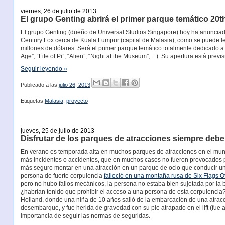
viernes, 26 de julio de 2013
El grupo Genting abrirá el primer parque temático 20
El grupo Genting (dueño de Universal Studios Singapore) hoy ha anunciad
Century Fox cerca de Kuala Lumpur (capital de Malasia), como se puede l
millones de dólares. Será el primer parque temático totalmente dedicado a 
Age”, “Life of Pi”, “Alien”, “Night at the Museum”, ...). Su apertura está previ
Seguir leyendo »
Publicado a las
julio 26, 2013
Etiquetas
Malasia
,
proyecto
jueves, 25 de julio de 2013
Disfrutar de los parques de atracciones siempre debe 
En verano es temporada alta en muchos parques de atracciones en el mund
más incidentes o accidentes, que en muchos casos no fueron provocados p
más seguro montar en una atracción en un parque de ocio que conducir un 
persona de fuerte corpulencia
falleció en una montaña rusa de Six Flags 
pero no hubo fallos mecánicos, la persona no estaba bien sujetada por la
¿habrían tenido que prohibir el acceso a una persona de esta corpulencia?)
Holland, donde una niña de 10 años salió de la embarcación de una atracci
desembarque, y fue herida de gravedad con su pie atrapado en el lift (fue 
importancia de seguir las normas de seguridas.