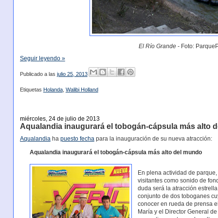
El Río Grande
- Foto: ParqueP
Seguir leyendo »
Publicado a las
julio 25, 2013
Etiquetas
Holanda
,
Walibi Holland
miércoles, 24 de julio de 2013
Aqualandia inaugurará el tobogán-cápsula más alto d
Aqualandia
ha
puesto fecha
para la inauguración de su nueva atracción:
Aqualandia inaugurará el tobogán-cápsula más alto del mundo
En plena actividad de parque, c
visitantes como sonido de fon
duda será la atracción estrel
conjunto de dos toboganes cuy
conocer en rueda de prensa e
María y el Director General d