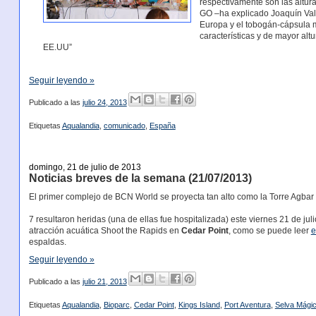
respectivamente son las altu
GO –ha explicado Joaquín Vale
Europa y el tobogán-cápsula 
características y de mayor al
EE.UU”
Seguir leyendo »
Publicado a las
julio 24, 2013
Etiquetas
Aqualandia
,
comunicado
,
España
domingo, 21 de julio de 2013
Noticias breves de la semana (21/07/2013)
El primer complejo de BCN World se proyecta tan alto como la Torre Agbar
7 resultaron heridas (una de ellas fue hospitalizada) este viernes 21 de jul
atracción acuática Shoot the Rapids en
Cedar Point
, como se puede leer
e
espaldas.
Seguir leyendo »
Publicado a las
julio 21, 2013
Etiquetas
Aqualandia
,
Bioparc
,
Cedar Point
,
Kings Island
,
Port Aventura
,
Selva Mági