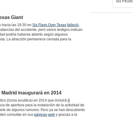
exas Giant
o hacia las 18:30 en
Six Flags Over Texas
falleció
,
stancias del accidente, pero varios testigos indican
idad podría haberse abierto según algunos
tada. La atracción permanece cerrada para la
 Madrid inaugurará en 2014
ico (/zona acuática) en 2014 que incluirá
9
ncia de apertura para la instalación de la actividad de
arte de algunos rumores. Pero ya se han descubierto
eden consultar en sus
páginas
web
y gracias a la