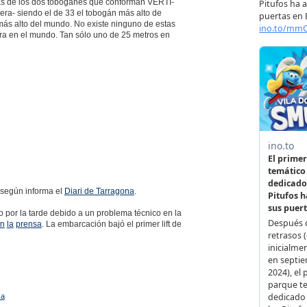
ras de los dos toboganes que conforman VERTI-
ra- siendo el de 33 el tobogán más alto de
más alto del mundo. No existe ninguno de estas
tura en el mundo. Tan sólo uno de 25 metros en
 según informa el
Diari de Tarragona
.
io por la tarde debido a un problema técnico en la
n
la
prensa
. La embarcación bajó el primer lift de
ca