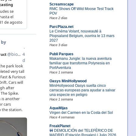
Screamscape
RMC Shows Off Wild Moose Test Track
POV
Hace 2 días
ParcPlaza.net
Le Cinéma Volant, nouveauté à
Plopsaland Belgium, ouvrira le 13 mars
2027
Hace 3 días
Publi Parques
Makamanu Jungle: la nueva aventura
familiar que transforma Polynesia en
PortAventura
Hace 1 semana
Oasys MiniHollywood
MiniHollywood Oasys suelta cinco
carracas europeas para ayudar a salvar
una especie en peligro
Hace 1 semana
AquaMijas
Virgen del Carmen en la Costa del Sol
Hace 4 semanas
FreakPlanet
🚧 DEMOLICIÓN del TELEFÉRICO DE
MADRID (Estación Rosales) | Julio 2026