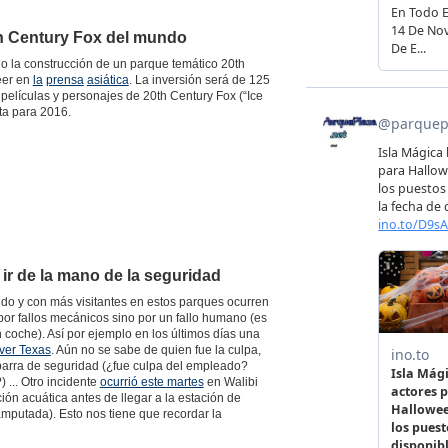
th Century Fox del mundo
o la construcción de un parque temático 20th
eer en
la
prensa
asiática
. La inversión será de 125
películas y personajes de 20th Century Fox (“Ice
sta para 2016.
ir de la mano de la seguridad
o y con más visitantes en estos parques ocurren
or fallos mecánicos sino por un fallo humano (es
coche). Así por ejemplo en los últimos días una
Over Texas
. Aún no se sabe de quien fue la culpa,
 barra de seguridad (¿fue culpa del empleado?
 ... Otro incidente
ocurrió este martes
en Walibi
ón acuática antes de llegar a la estación de
amputada). Esto nos tiene que recordar la