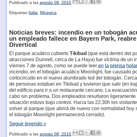
Publicado a las
agosto 08, 2015
Etiquetas
Italia
,
Miragica
Noticias breves: incendio en un tobogán ac
un empleado fallece en Bayern Park, reabre
Divertical
El parque acuático cubierto
Tikibad
(que está dentro del p
atracciones Duinrell, cerca de La Haya) fue víctima de un i
viernes 7 de agosto, como se puede leer
en
la
prensa
hola
incendio, en el tobogán acuático Moonlight, fue causado p
cortocircuito en el nuevo alumbrado led del tobogán. Cerca
de personas estaban en Tikibad y tuvieron que salir (en tra
del edificio para ir a un restaurante cercano. La evacuación
cabo sin problema. Dos empleados resultaron ligeramente 
situación estuvo bajo control. Hacia las 22:30h los visitant
volver al parque (que abrirá de nuevo con normalidad hoy 
el tobogán Moonlight permanecerá cerrado).
Seguir leyendo »
Publicado a las
agosto 08, 2015