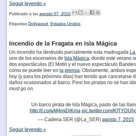
Seguir leyendo »
Publicado a las
agosto 07, 2015
Etiquetas
Dollywood
,
Estados Unidos
Incendio de la Fragata en Isla Mágica
Un incendio ha destruido parcialmente esta madrugada
La
uno de los escenarios de
Isla Mágica
, donde este verano s
dos espectáculos (El Motín y el nuevo espectáculo Bander
como se puede leer en
la
prensa
. Obviamente, ambos espe
hoy (y para los próximos días) han tenido que cancelarse d
daños ocasionados al barco. Pero los piratas no se han id
must go on
.
Un barco pirata de Isla Mágica, pasto de las lla
http://t.co/wM4miDjKma
pic.twitter.com/KfTYDUh
— Cadena SER (@La_SER)
agosto 7, 2015
Seguir leyendo »