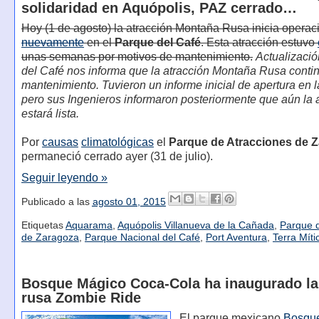
solidaridad en Aquópolis, PAZ cerrado…
Hoy (1 de agosto) la atracción Montaña Rusa inicia operac
nuevamente
en el
Parque del Café
. Esta atracción estuvo
unas semanas por motivos de mantenimiento.
Actualizació
del Café nos informa que la atracción Montaña Rusa conti
mantenimiento. Tuvieron un informe inicial de apertura en
pero sus Ingenieros informaron posteriormente que aún la 
estará lista.
Por
causas
climatológicas
el
Parque de Atracciones de 
permaneció cerrado ayer (31 de julio).
Seguir leyendo »
Publicado a las
agosto 01, 2015
Etiquetas
Aquarama
,
Aquópolis Villanueva de la Cañada
,
Parque d
de Zaragoza
,
Parque Nacional del Café
,
Port Aventura
,
Terra Míti
Bosque Mágico Coca-Cola ha inaugurado l
rusa Zombie Ride
El parque mexicano
Bosqu