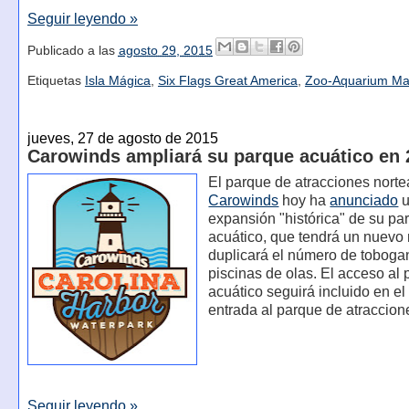
Seguir leyendo »
Publicado a las
agosto 29, 2015
Etiquetas
Isla Mágica
,
Six Flags Great America
,
Zoo-Aquarium Ma
jueves, 27 de agosto de 2015
Carowinds ampliará su parque acuático en 
El parque de atracciones nort
Carowinds
hoy ha
anunciado
u
expansión "histórica" de su pa
acuático, que tendrá un nuevo
duplicará el número de toboga
piscinas de olas. El acceso al
acuático seguirá incluido en el
entrada al parque de atraccion
Seguir leyendo »