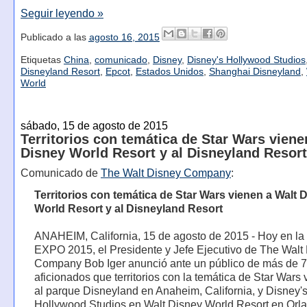
Seguir leyendo »
Publicado a las
agosto 16, 2015
Etiquetas
China
,
comunicado
,
Disney
,
Disney's Hollywood Studios
Disneyland Resort
,
Epcot
,
Estados Unidos
,
Shanghai Disneyland
,
World
sábado, 15 de agosto de 2015
Territorios con temática de Star Wars viene
Disney World Resort y al Disneyland Resort
Comunicado de
The Walt Disney Company
:
Territorios con temática de Star Wars vienen a Walt 
World Resort y al Disneyland Resort
ANAHEIM, California, 15 de agosto de 2015 - Hoy en la
EXPO 2015, el Presidente y Jefe Ejecutivo de The Walt
Company Bob Iger anunció ante un público de más de 
aficionados que territorios con la temática de Star Wars
al parque Disneyland en Anaheim, California, y Disney'
Hollywood Studios en Walt Disney World Resort en Orl