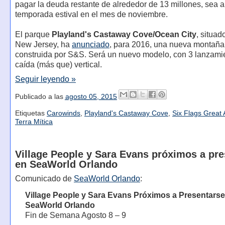
pagar la deuda restante de alrededor de 13 millones, sea al 
temporada estival en el mes de noviembre.
El parque
Playland's Castaway Cove/Ocean City
, situa
New Jersey, ha
anunciado
, para 2016, una nueva montaña
construida por S&S. Será un nuevo modelo, con 3 lanzami
caída (más que) vertical.
Seguir leyendo »
Publicado a las
agosto 05, 2015
Etiquetas
Carowinds
,
Playland's Castaway Cove
,
Six Flags Great
Terra Mítica
Village People y Sara Evans próximos a pr
en SeaWorld Orlando
Comunicado de
SeaWorld Orlando
:
Village People y Sara Evans Próximos a Presentarse
SeaWorld Orlando
Fin de Semana Agosto 8 – 9