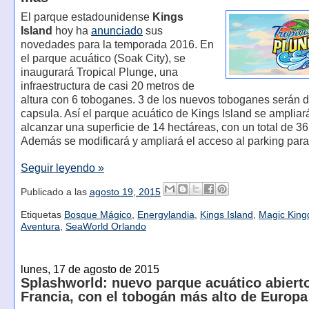
El parque estadounidense
Kings
Island
hoy ha
anunciado
sus
novedades para la temporada 2016. En
el parque acuático (Soak City), se
inaugurará Tropical Plunge, una
infraestructura de casi 20 metros de
altura con 6 toboganes. 3 de los nuevos toboganes serán d
capsula. Así el parque acuático de Kings Island se ampliar
alcanzar una superficie de 14 hectáreas, con un total de 3
Además se modificará y ampliará el acceso al parking para
Seguir leyendo »
Publicado a las
agosto 19, 2015
Etiquetas
Bosque Mágico
,
Energylandia
,
Kings Island
,
Magic Kin
Aventura
,
SeaWorld Orlando
lunes, 17 de agosto de 2015
Splashworld: nuevo parque acuático abiert
Francia, con el tobogán más alto de Europa