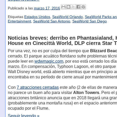
Publicado a las
marzo 17, 2016
Etiquetas
Estados Unidos
,
SeaWorld Orlando
,
SeaWorld Parks an
Entertainment
,
SeaWorld San Antonio
,
SeaWorld San Diego
Noticias breves: derribo en Phantasialand, 
House en Cinecittà World, DLP cierra Star 
Por una vez, no es por culpa del tiempo que
Blizzard Bea
cerrado. El parque acuático floridano sufre problemas téc
puede leer en
wdwmagic.com
, por eso está cerrado los dí
marzo. En compensación, Typhoon Lagoon, el otro parque 
Walt Disney world, está abierto mientras que en principio 
encontraba en su período de cierre anual por mantenimient
Con
7 atracciones cerradas
este año (2 de ellas de manera 
no parece un buen año para visitar
Alton Towers
. Pero el
atracciones británico anuncia que en 2018 llegará una gr
(probablemente una montaña rusa) en el espacio anterior
ocupado por el Flume.
Seguir leyendo »