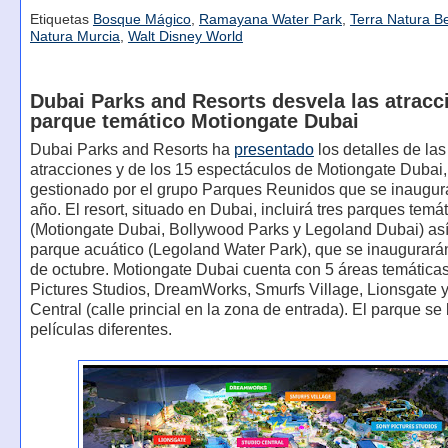
Etiquetas
Bosque Mágico
,
Ramayana Water Park
,
Terra Natura B
Natura Murcia
,
Walt Disney World
Dubai Parks and Resorts desvela las atracc
parque temático Motiongate Dubai
Dubai Parks and Resorts ha
presentado
los detalles de las
atracciones y de los 15 espectáculos de Motiongate Dubai
gestionado por el grupo Parques Reunidos que se inaugur
año. El resort, situado en Dubai, incluirá tres parques temá
(Motiongate Dubai, Bollywood Parks y Legoland Dubai) as
parque acuático (Legoland Water Park), que se inaugurará
de octubre. Motiongate Dubai cuenta con 5 áreas temática
Pictures Studios, DreamWorks, Smurfs Village, Lionsgate y
Central (calle princial en la zona de entrada). El parque s
películas diferentes.