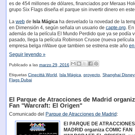
es de 454 millones de dólares, financiados por Meraas Hol
grupo Six Flags diseña el parque sin invertir dinero en este
La
web
de
Isla Mágica
ha desvelado la novedad de la te
en Dimensión 4, según señala un usuario de
capte.org
. En
además de la película El Mundo Perdido que ya se podía v
pasado, llega la película Robinson Crusoe (nueva película 
empresa belga nWave que tambien se estrena este año
en
Seguir leyendo »
Publicado a las
marzo 29, 2016
Etiquetas
Cinecittà World
,
Isla Mágica
,
proyecto
,
Shanghai Disney
Flags Dubai
El Parque de Atracciones de Madrid organi
Fan "Warcraft: El Origen"
Comunicado del
Parque de Atracciones de Madrid
:
El PARQUE DE ATRACCIONES
MADRID organiza COMIC FAN