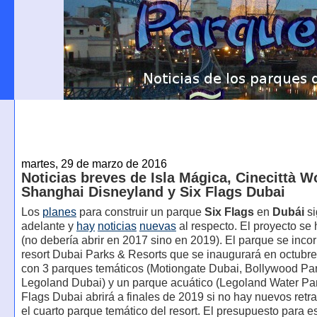
martes, 29 de marzo de 2016
Noticias breves de Isla Mágica, Cinecittà W
Shanghai Disneyland y Six Flags Dubai
Los
planes
para construir un parque
Six Flags
en
Dubái
si
adelante y
hay
noticias
nuevas
al respecto. El proyecto se 
(no debería abrir en 2017 sino en 2019). El parque se incor
resort Dubai Parks & Resorts que se inaugurará en octubr
con 3 parques temáticos (Motiongate Dubai, Bollywood Pa
Legoland Dubai) y un parque acuático (Legoland Water Par
Flags Dubai abrirá a finales de 2019 si no hay nuevos retr
el cuarto parque temático del resort. El presupuesto para e