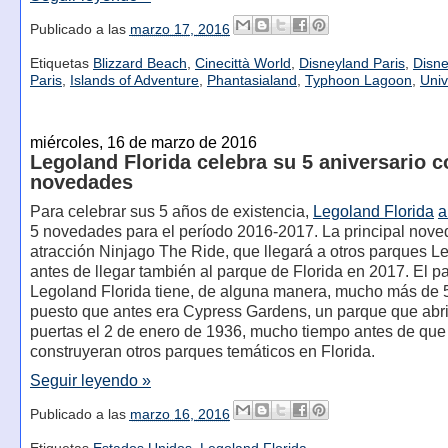
Publicado a las
marzo 17, 2016
Etiquetas
Blizzard Beach
,
Cinecittà World
,
Disneyland Paris
,
Disne
Paris
,
Islands of Adventure
,
Phantasialand
,
Typhoon Lagoon
,
Univ
miércoles, 16 de marzo de 2016
Legoland Florida celebra su 5 aniversario c
novedades
Para celebrar sus 5 años de existencia,
Legoland Florida
a
5 novedades para el período 2016-2017. La principal nove
atracción Ninjago The Ride, que llegará a otros parques L
antes de llegar también al parque de Florida en 2017. El p
Legoland Florida tiene, de alguna manera, mucho más de 
puesto que antes era Cypress Gardens, un parque que abr
puertas el 2 de enero de 1936, mucho tiempo antes de que
construyeran otros parques temáticos en Florida.
Seguir leyendo »
Publicado a las
marzo 16, 2016