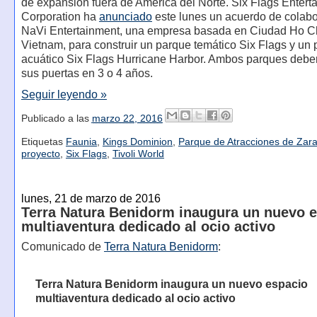
de expansión fuera de América del Norte. Six Flags Entert
Corporation ha
anunciado
este lunes un acuerdo de colab
NaVi Entertainment, una empresa basada en Ciudad Ho C
Vietnam, para construir un parque temático Six Flags y un
acuático Six Flags Hurricane Harbor. Ambos parques deber
sus puertas en 3 o 4 años.
Seguir leyendo »
Publicado a las
marzo 22, 2016
Etiquetas
Faunia
,
Kings Dominion
,
Parque de Atracciones de Zar
proyecto
,
Six Flags
,
Tivoli World
lunes, 21 de marzo de 2016
Terra Natura Benidorm inaugura un nuevo 
multiaventura dedicado al ocio activo
Comunicado de
Terra Natura Benidorm
:
Terra Natura Benidorm inaugura un nuevo espacio
multiaventura dedicado al ocio activo