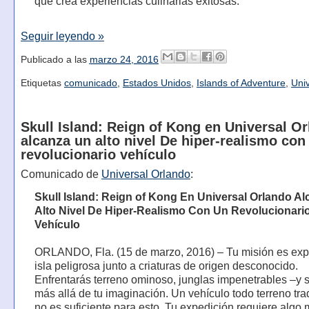
que crea experiencias culinarias exitosas.
Seguir leyendo »
Publicado a las
marzo 24, 2016
Etiquetas
comunicado
,
Estados Unidos
,
Islands of Adventure
,
Uni
Skull Island: Reign of Kong en Universal O
alcanza un alto nivel De hiper-realismo con
revolucionario vehículo
Comunicado de
Universal Orlando
:
Skull Island: Reign of Kong En Universal Orlando A
Alto Nivel De Hiper-Realismo Con Un Revolucionari
Vehículo
ORLANDO, Fla. (15 de marzo, 2016) – Tu misión es exp
isla peligrosa junto a criaturas de origen desconocido.
Enfrentarás terreno ominoso, junglas impenetrables –y 
más allá de tu imaginación. Un vehículo todo terreno tra
no es suficiente para esto. Tu expedición requiere alg