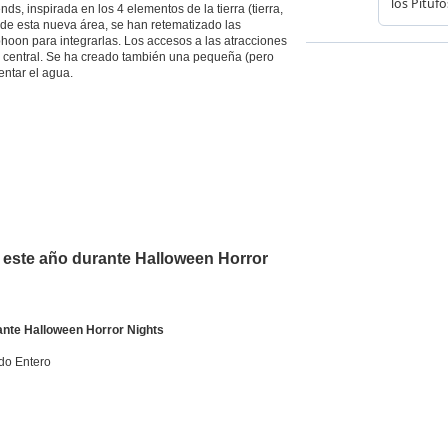
s, inspirada en los 4 elementos de la tierra (tierra,
a de esta nueva área, se han retematizado las
oon para integrarlas. Los accesos a las atracciones
 central. Se ha creado también una pequeña (pero
entar el agua.
o este año durante Halloween Horror
ante Halloween Horror Nights
do Entero