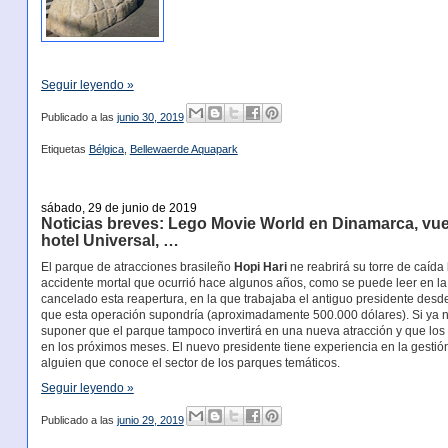
Seguir leyendo »
Publicado a las
junio 30, 2019
Etiquetas
Bélgica
,
Bellewaerde Aquapark
sábado, 29 de junio de 2019
Noticias breves: Lego Movie World en Dinamarca, vu
hotel Universal, …
El parque de atracciones brasileño
Hopi Hari
ne reabrirá su torre de caída 
accidente mortal que ocurrió hace algunos años, como se puede leer en l
cancelado esta reapertura, en la que trabajaba el antiguo presidente desd
que esta operación supondría (aproximadamente 500.000 dólares). Si ya n
suponer que el parque tampoco invertirá en una nueva atracción y que los
en los próximos meses. El nuevo presidente tiene experiencia en la gesti
alguien que conoce el sector de los parques temáticos.
Seguir leyendo »
Publicado a las
junio 29, 2019