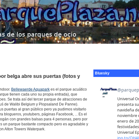
Bluesky
r belga abre sus puertas (fotos y
indoor.
Bellewaerde Aquapark
es el parque acuático
rque tienen cada uno su propia entrada), que
s. Se trata así del tercer parque de atracciones de
uś de Walibi Belgium y Plopsaland De Panne).
s puertas al gran público pero ya pudimos visitarlo
a blogueros, youtubers, páginas Facebook, ... Es el
obogán con grandes balsas para 4 personas, pero por
 es un parque bastante compacto pero es agradable y
on Alton Towers Waterpark.