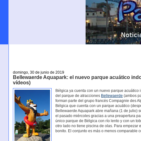
domingo, 30 de junio de 2019
Bellewaerde Aquapark: el nuevo parque acuático indoo
vídeos)
Bélgica ya cuenta con un nuevo parque acuático 
del parque de atracciones
Bellewaerde
(ambos pa
forman parte del grupo francés Compagnie des Alpe
Bélgica que cuenta con un parque acuático (desp
Bellewaerde Aquapark abre mañana (1 de julio) su
el pasado miércoles gracias a una preapertura par
único parque de Bélgica con río lento y con un t
otro lado no tiene piscina de olas. Para empezar
bonito. El conjunto es más o menos comparable c