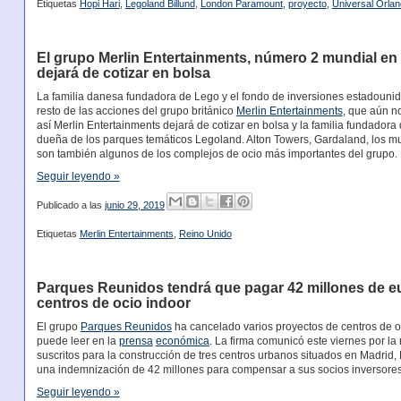
Etiquetas
Hopi Hari
,
Legoland Billund
,
London Paramount
,
proyecto
,
Universal Orla
El grupo Merlin Entertainments, número 2 mundial en e
dejará de cotizar en bolsa
La familia danesa fundadora de Lego y el fondo de inversiones estadoun
resto de las acciones del grupo británico
Merlin Entertainments
, que aún no
así Merlin Entertainments dejará de cotizar en bolsa y la familia fundador
dueña de los parques temáticos Legoland. Alton Towers, Gardaland, los
son también algunos de los complejos de ocio más importantes del grupo.
Seguir leyendo »
Publicado a las
junio 29, 2019
Etiquetas
Merlin Entertainments
,
Reino Unido
Parques Reunidos tendrá que pagar 42 millones de eur
centros de ocio indoor
El grupo
Parques Reunidos
ha cancelado varios proyectos de centros de o
puede leer en la
prensa
económica
. La firma comunicó este viernes por l
suscritos para la construcción de tres centros urbanos situados en Madrid,
una indemnización de 42 millones para compensar a sus socios inversores
Seguir leyendo »