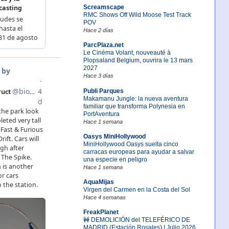
Screamscape
RMC Shows Off Wild Moose Test Track
POV
Hace 2 días
ParcPlaza.net
Le Cinéma Volant, nouveauté à
Plopsaland Belgium, ouvrira le 13 mars
2027
Hace 3 días
Publi Parques
Makamanu Jungle: la nueva aventura
familiar que transforma Polynesia en
PortAventura
Hace 1 semana
Oasys MiniHollywood
MiniHollywood Oasys suelta cinco
carracas europeas para ayudar a salvar
una especie en peligro
Hace 1 semana
AquaMijas
Virgen del Carmen en la Costa del Sol
Hace 4 semanas
FreakPlanet
🚧 DEMOLICIÓN del TELEFÉRICO DE
MADRID (Estación Rosales) | Julio 2026