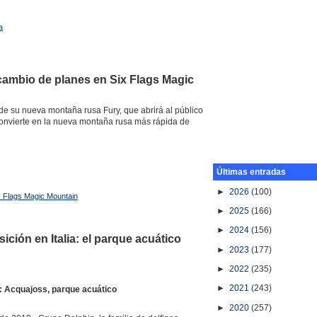
a
 cambio de planes en Six Flags Magic
de su nueva montaña rusa Fury, que abrirá al público
 convierte en la nueva montaña rusa más rápida de
Últimas entradas
►
2026
(100)
x Flags Magic Mountain
►
2025
(166)
►
2024
(156)
ción en Italia: el parque acuático
►
2023
(177)
►
2022
(235)
►
2021
(243)
a: Acquajoss, parque acuático
►
2020
(257)