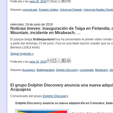
Publicado a las
junio 20, 2019
Etiquetas
comunicado
,
Estados Unidos
,
Universal Orlando
,
Universal Studios Florid
miércoles, 19 de junio de 2019
Noticias breves: inauguración de Taiga en Finlandia,
Mountain, incidente en Mirabeach, …
El parque belga
Bobbejaanland
hoy ha presentado el primer vídeo onride 
a partir del domingo 23 de junio. Fury es una triple launch coaster que se
Benelux (106,6 km/h).
Seguir leyendo »
Publicado a las
junio 19, 2019
Etiquetas
Acquajoss
,
Bobbejaanland
,
Dolphin Discovery
,
Linnanmäki
,
Mirabeach
,
Si
El grupo Dolphin Discovery anuncia una nueva adquisi
Acquajoss
Comunicado del grupo
Dolphin Discovery
:
Dolphin Discovery anuncia su nueva adquisición en Conselice, Itali