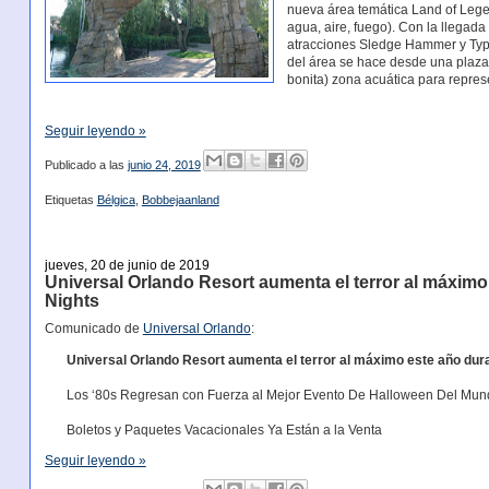
nueva área temática Land of Legend
agua, aire, fuego). Con la llegad
atracciones Sledge Hammer y Typh
del área se hace desde una plaza
bonita) zona acuática para repres
Seguir leyendo »
Publicado a las
junio 24, 2019
Etiquetas
Bélgica
,
Bobbejaanland
jueves, 20 de junio de 2019
Universal Orlando Resort aumenta el terror al máxim
Nights
Comunicado de
Universal Orlando
:
Universal Orlando Resort aumenta el terror al máximo este año dur
Los ‘80s Regresan con Fuerza al Mejor Evento De Halloween Del Mun
Boletos y Paquetes Vacacionales Ya Están a la Venta
Seguir leyendo »