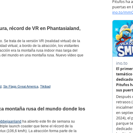
tura, récord de VR en Phantasialand,
 Se trata de la versión VR (realidad virtual) de la
d virtual, a bordo de la atracción, los visitantes
tracción era la montaña rusa indoor mas larga del
ga del mundo en una montaña rusa. Nuevo vídeo que
d
,
Six Flags Great America
,
Tikibad
ica montaña rusa del mundo donde los
obbejaanland
ha abierto este fin de semana su
riple launch coaster que tiene el récord de la
ux (106,6 km/h). La atracción forma parte de la