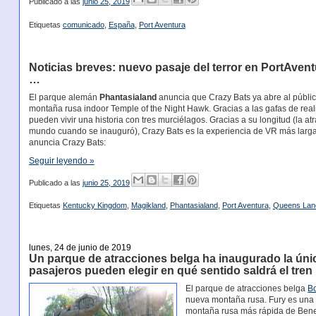
Publicado a las
junio 25, 2019
Etiquetas
comunicado
,
España
,
Port Aventura
Noticias breves: nuevo pasaje del terror en PortAven
…
El parque alemán
Phantasialand
anuncia que Crazy Bats ya abre al público.
montaña rusa indoor Temple of the Night Hawk. Gracias a las gafas de realida
pueden vivir una historia con tres murciélagos. Gracias a su longitud (la a
mundo cuando se inauguró), Crazy Bats es la experiencia de VR más lar
anuncia Crazy Bats:
Seguir leyendo »
Publicado a las
junio 25, 2019
Etiquetas
Kentucky Kingdom
,
Magikland
,
Phantasialand
,
Port Aventura
,
Queens Lan
lunes, 24 de junio de 2019
Un parque de atracciones belga ha inaugurado la ún
pasajeros pueden elegir en qué sentido saldrá el tren
El parque de atracciones belga
B
nueva montaña rusa. Fury es una t
montaña rusa más rápida de Benel