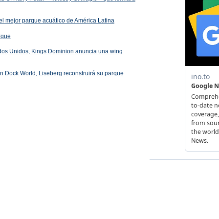
el mejor parque acuático de América Latina
arque
ados Unidos, Kings Dominion anuncia una wing
 en Dock World, Liseberg reconstruirá su parque