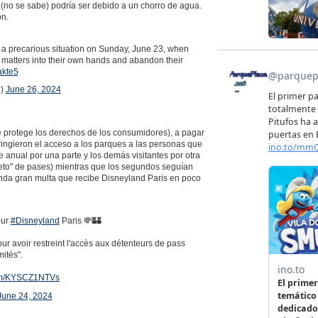
o (no se sabe) podría ser debido a un chorro de agua.
ón.
 a precarious situation on Sunday, June 23, when
e matters into their own hands and abandon their
akte5
g)
June 26, 2024
 protege los derechos de los consumidores), a pagar
ingieron el acceso a los parques a las personas que
e anual por una parte y los demás visitantes por otra
leto" de pases) mientras que los segundos seguían
unda gran multa que recibe Disneyland Paris en poco
our
#Disneyland
Paris 💸🏰
ur avoir restreint l'accès aux détenteurs de pass
mités".
.com/KYSCZ1NTVs
June 24, 2024