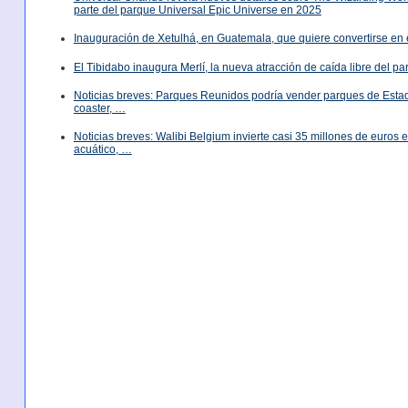
parte del parque Universal Epic Universe en 2025
Inauguración de Xetulhá, en Guatemala, que quiere convertirse en 
El Tibidabo inaugura Merlí, la nueva atracción de caída libre del p
Noticias breves: Parques Reunidos podría vender parques de Est
coaster, …
Noticias breves: Walibi Belgium invierte casi 35 millones de euros
acuático, …