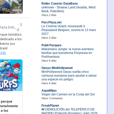
Roller Coaster DataBase
unknown - Shawar Land (Anabta, West
Bank, Palestine)
Hace 2 días
ParcPlaza.net
Le Cinéma Volant, nouveauté à
Plopsaland Belgium, ouvrira le 13 mars
2027
Hace 2 días
Publi Parques
Makamanu Jungle: la nueva aventura
familiar que transforma Polynesia en
PortAventura
Hace 6 días
Oasys MiniHollywood
MiniHollywood Oasys suelta cinco
carracas europeas para ayudar a salvar
una especie en peligro
Hace 6 días
AquaMijas
Virgen del Carmen en la Costa del Sol
Hace 3 semanas
FreakPlanet
🚧 DEMOLICIÓN del TELEFÉRICO DE
MADRID (Estación Rosales) | Julio 2026