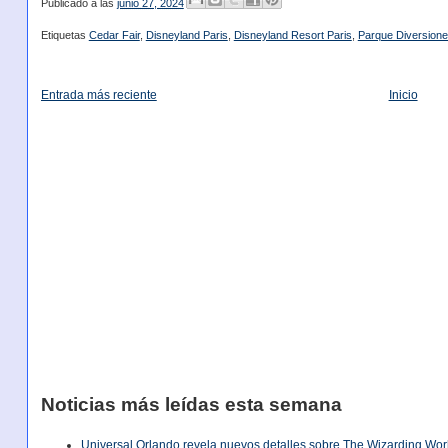
Publicado a las
junio 27, 2024
Etiquetas
Cedar Fair
,
Disneyland Paris
,
Disneyland Resort Paris
,
Parque Diversion
Entrada más reciente
Inicio
Noticias más leídas esta semana
Universal Orlando revela nuevos detalles sobre The Wizarding World