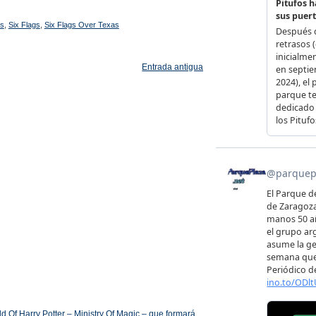
es
,
Six Flags
,
Six Flags Over Texas
Entrada antigua
 Of Harry Potter – Ministry Of Magic – que formará