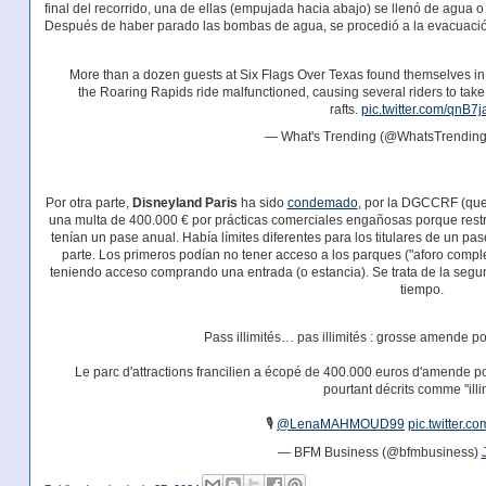
final del recorrido, una de ellas (empujada hacia abajo) se llenó de agua 
Después de haber parado las bombas de agua, se procedió a la evacuaci
More than a dozen guests at Six Flags Over Texas found themselves in
the Roaring Rapids ride malfunctioned, causing several riders to tak
rafts.
pic.twitter.com/qnB7j
— What's Trending (@WhatsTrendin
Por otra parte,
Disneyland Paris
ha sido
condemado
, por la DGCCRF (que
una multa de 400.000 € por prácticas comerciales engañosas porque restr
tenían un pase anual. Había límites diferentes para los titulares de un pas
parte. Los primeros podían no tener acceso a los parques ("aforo comp
teniendo acceso comprando una entrada (o estancia). Se trata de la seg
tiempo.
Pass illimités… pas illimités : grosse amende p
Le parc d'attractions francilien a écopé de 400.000 euros d'amende po
pourtant décrits comme "illi
🎙️
@LenaMAHMOUD99
pic.twitter
— BFM Business (@bfmbusiness)