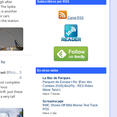
Subscribirse por RSS
Canal RSS
En otras webs
La Mar de Parques
Parques de Europa • Re: [Parc des
Combes 2026] Bis2Fly - RES Rides
Wave Twist L
Hace 7 horas
Screamscape
RMC Shows Off Wild Moose Test Track
POV
Hace 1 día