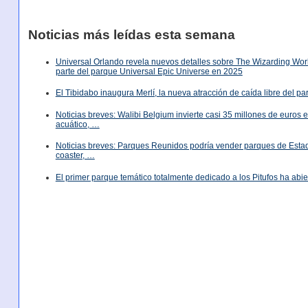
Noticias más leídas esta semana
Universal Orlando revela nuevos detalles sobre The Wizarding World
parte del parque Universal Epic Universe en 2025
El Tibidabo inaugura Merlí, la nueva atracción de caída libre del p
Noticias breves: Walibi Belgium invierte casi 35 millones de euros
acuático, …
Noticias breves: Parques Reunidos podría vender parques de Est
coaster, …
El primer parque temático totalmente dedicado a los Pitufos ha abie