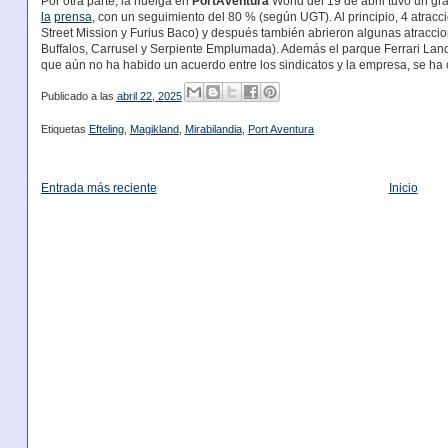
Por otra parte, la huelga en
PortAventura
World del 19 de abril tuvo un gr
la
prensa
, con un seguimiento del 80 % (según UGT). Al principio, 4 atra
Street Mission y Furius Baco) y después también abrieron algunas atraccio
Buffalos, Carrusel y Serpiente Emplumada). Además el parque Ferrari Lan
que aún no ha habido un acuerdo entre los sindicatos y la empresa, se ha
Publicado a las
abril 22, 2025
Etiquetas
Efteling
,
Magikland
,
Mirabilandia
,
Port Aventura
Entrada más reciente
Inicio