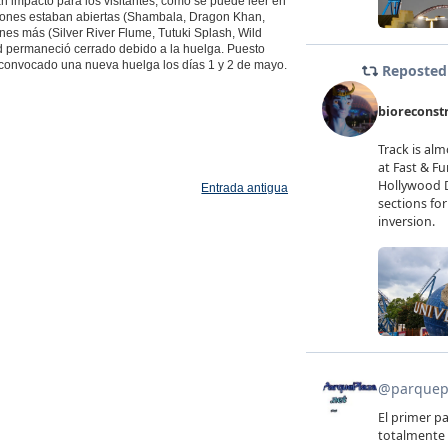
an impacto para los visitantes, como se puede leer en
cciones estaban abiertas (Shambala, Dragon Khan,
nes más (Silver River Flume, Tutuki Splash, Wild
d permaneció cerrado debido a la huelga. Puesto
 convocado una nueva huelga los días 1 y 2 de mayo.
Entrada antigua