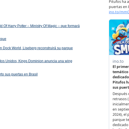
 Of Harry Potter – Ministry Of Magic – que formará
arque
 en Dock World, Liseberg reconstruirá su parque
ados Unidos, Kings Dominion anuncia una wing
rto sus puertas en Brasil