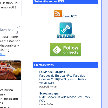
Subscribirse por RSS
Canal RSS
En otras webs
La Mar de Parques
Parques de Europa • Re: [Parc des
Combes 2026] Bis2Fly - RES Rides
Wave Twist L
Hace 23 horas
Screamscape
RMC Shows Off Wild Moose Test Track
POV
Hace 2 días