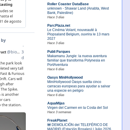
Roller Coaster DataBase
unknown - Shawar Land (Anabta, West
Bank, Palestine)
Hace 3 días
ParcPlaza.net
Le Cinéma Volant, nouveauté à
Plopsaland Belgium, ouvrira le 13 mars
2027
Hace 3 días
Publi Parques
Makamanu Jungle: la nueva aventura
familiar que transforma Polynesia en
PortAventura
Hace 6 días
Oasys MiniHollywood
MiniHollywood Oasys suelta cinco
carracas europeas para ayudar a salvar
una especie en peligro
Hace 6 días
AquaMijas
Virgen del Carmen en la Costa del Sol
Hace 3 semanas
FreakPlanet
🚧 DEMOLICIÓN del TELEFÉRICO DE
MADRID (Estación Rosales) | Julio 2026