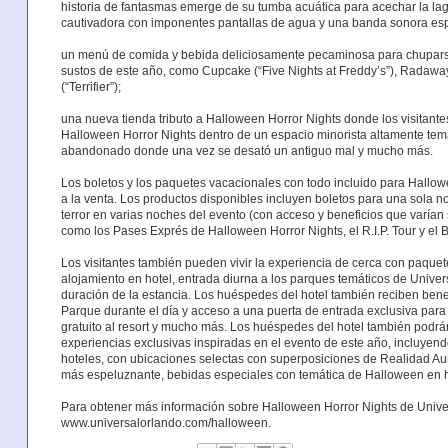
historia de fantasmas emerge de su tumba acuática para acechar la la
cautivadora con imponentes pantallas de agua y una banda sonora es
un menú de comida y bebida deliciosamente pecaminosa para chuparse 
sustos de este año, como Cupcake (“Five Nights at Freddy’s”), Radawa
(“Terrifier”);
una nueva tienda tributo a Halloween Horror Nights donde los visitant
Halloween Horror Nights dentro de un espacio minorista altamente te
abandonado donde una vez se desató un antiguo mal y mucho más.
Los boletos y los paquetes vacacionales con todo incluido para Hallow
a la venta. Los productos disponibles incluyen boletos para una sola no
terror en varias noches del evento (con acceso y beneficios que varían
como los Pases Exprés de Halloween Horror Nights, el R.I.P. Tour y el
Los visitantes también pueden vivir la experiencia de cerca con paque
alojamiento en hotel, entrada diurna a los parques temáticos de Unive
duración de la estancia. Los huéspedes del hotel también reciben bene
Parque durante el día y acceso a una puerta de entrada exclusiva para
gratuito al resort y mucho más. Los huéspedes del hotel también podrán
experiencias exclusivas inspiradas en el evento de este año, incluyend
hoteles, con ubicaciones selectas con superposiciones de Realidad Au
más espeluznante, bebidas especiales con temática de Halloween en h
Para obtener más información sobre Halloween Horror Nights de Univers
www.universalorlando.com/halloween.