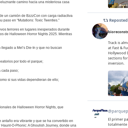
peluznante camino hacia una misteriosa casa
nde un camión de BzzzCon con carga radiactiva
su paso en “Mutations: Toxic Twenties.”
vos terrores en lugares inesperados durante
tos de Halloween Horror Nights 2025. Mientras
 llegado a Mel’s Die-In y que no buscan
leatorios por todo el parque;
a cada paso;
como si sus vidas dependieran de ello;
dicionales de Halloween Horror Nights, que
e antaño era vibrante y que se ha convertido en
; y Haunt-O-Phonic: A Ghoulish Journey, donde una