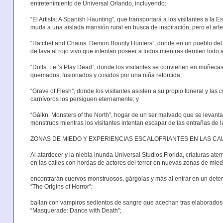
entretenimiento de Universal Orlando, incluyendo:
“El Artista: A Spanish Haunting”, que transportará a los visitantes a la E
muda a una aislada mansión rural en busca de inspiración, pero el arte
“Hatchet and Chains: Demon Bounty Hunters”, donde en un pueblo del V
de lava al rojo vivo que intentan poseer a todos mientras derriten todo 
“Dolls: Let’s Play Dead”, donde los visitantes se convierten en muñeca
quemados, fusionados y cosidos por una niña retorcida;
“Grave of Flesh”, donde los visitantes asisten a su propio funeral y la
carnívoros los persiguen eternamente; y
“Gálkn: Monsters of the North”, hogar de un ser malvado que se levant
monstruos mientras los visitantes intentan escapar de las entrañas de la
ZONAS DE MIEDO Y EXPERIENCIAS ESCALOFRIANTES EN LAS CA
Al atardecer y la niebla inunda Universal Studios Florida, criaturas a
en las calles con hordas de actores del terror en nuevas zonas de mied
encontrarán cuervos monstruosos, gárgolas y más al entrar en un dete
“The Origins of Horror”;
bailan con vampiros sedientos de sangre que acechan tras elaborados 
“Masquerade: Dance with Death”;