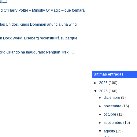
arque
 Of Harry Potter – Ministry Of Magic – que formará
ados Unidos, Kings Dominion anuncia una wing
 en Dock World, Liseberg reconstruirá su parque
orld Orlando ha inaugurado Penguin Trek, …
Últimas entradas
►
2026
(100)
▼
2025
(166)
►
diciembre
(9)
►
noviembre
(16)
►
octubre
(11)
►
septiembre
(15)
▼
agosto
(15)