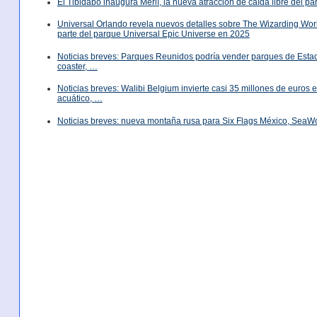
El Tibidabo inaugura Merlí, la nueva atracción de caída libre del p
Universal Orlando revela nuevos detalles sobre The Wizarding World
parte del parque Universal Epic Universe en 2025
Noticias breves: Parques Reunidos podría vender parques de Est
coaster, …
Noticias breves: Walibi Belgium invierte casi 35 millones de euros
acuático, …
Noticias breves: nueva montaña rusa para Six Flags México, SeaW