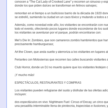
conocen a “The Cat Lady of Crooked Lane” y recorren un sinuoso y es
donde los que piden dulces se transforman en felinos salvajes;
remontan en el tiempo a un bullicioso barrio de la década de 1920 do
se estrelló, sumiendo la ciudad en un caos tóxico y mutando a todos a 
Además, como novedad este año, los visitantes se encontrarán con nue
todo el evento, ofreciendo pocos lugares donde esconderse de los sus
los visitantes se aventuran por el parque, podrán encontrarse con:
Mel’s Die In: Zombies, que son camareros zombis hambrientos que han
precisamente hamburguesas;
Art the Clown, que anda suelto y aterroriza a los visitantes en lugares a
Feriantes con Motosierras que recorren las calles buscando visitantes 
Club Horror, donde un DJ no muerto quiere que los visitantes festejen 
¡Y mucho más!
ESPECTÁCULOS, RESTAURANTES Y COMPRAS
Los visitantes pueden refugiarse del susto y disfrutar de las ofertas a
incluyen:
dos espectáculos en vivo: Nightmare Fuel: Circus of Decay, un circo qu
una pesadilla interminable llena de pirotecnia, trapecistas e ilusiones