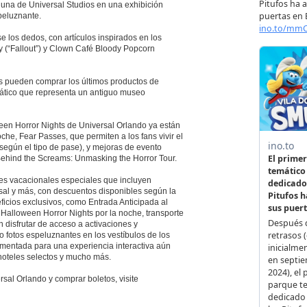
guna de Universal Studios en una exhibición
peluznante.
los dedos, con artículos inspirados en los
y (“Fallout”) y Clown Café Bloody Popcorn
es pueden comprar los últimos productos de
mático que representa un antiguo museo
een Horror Nights de Universal Orlando ya están
che, Fear Passes, que permiten a los fans vivir el
 según el tipo de pase), y mejoras de evento
 Behind the Screams: Unmasking the Horror Tour.
tes vacacionales especiales que incluyen
rsal y más, con descuentos disponibles según la
ficios exclusivos, como Entrada Anticipada al
 Halloween Horror Nights por la noche, transporte
 disfrutar de acceso a activaciones y
o fotos espeluznantes en los vestíbulos de los
mentada para una experiencia interactiva aún
oteles selectos y mucho más.
al Orlando y comprar boletos, visite