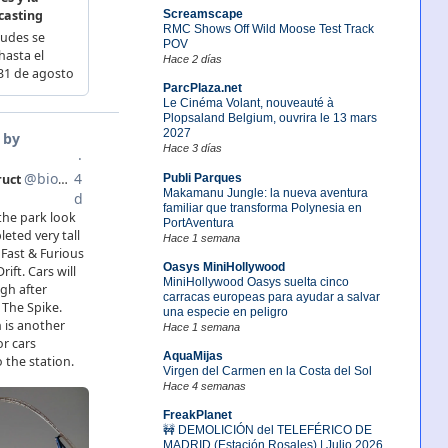
Screamscape
RMC Shows Off Wild Moose Test Track
POV
Hace 2 días
ParcPlaza.net
Le Cinéma Volant, nouveauté à
Plopsaland Belgium, ouvrira le 13 mars
2027
Hace 3 días
Publi Parques
Makamanu Jungle: la nueva aventura
familiar que transforma Polynesia en
PortAventura
Hace 1 semana
Oasys MiniHollywood
MiniHollywood Oasys suelta cinco
carracas europeas para ayudar a salvar
una especie en peligro
Hace 1 semana
AquaMijas
Virgen del Carmen en la Costa del Sol
Hace 4 semanas
FreakPlanet
🚧 DEMOLICIÓN del TELEFÉRICO DE
MADRID (Estación Rosales) | Julio 2026