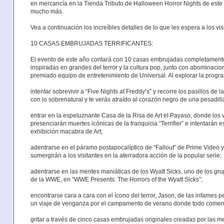
en mercancía en la Tienda Tributo de Halloween Horror Nights de este 
mucho más.
Vea a continuación los increíbles detalles de lo que les espera a los v
10 CASAS EMBRUJADAS TERRIFICANTES:
El evento de este año contará con 10 casas embrujadas completamente
inspiradas en grandes del terror y la cultura pop, junto con abominacio
premiado equipo de entretenimiento de Universal. Al explorar la progra
intentar sobrevivir a “Five Nights at Freddy’s” y recorre los pasillos de
con lo sobrenatural y te verás atraído al corazón negro de una pesadilla
entrar en la espeluznante Casa de la Risa de Art el Payaso, donde los v
presenciarán muertes icónicas de la franquicia “Terrifier” e intentarán 
exhibición macabra de Art;
adentrarse en el páramo postapocalíptico de “Fallout” de Prime Video
sumergirán a los visitantes en la aterradora acción de la popular serie;
adentrarse en las mentes maniáticas de los Wyatt Sicks, uno de los gru
de la WWE, en “WWE Presents: The Horrors of the Wyatt Sicks”;
encontrarse cara a cara con el ícono del terror, Jason, de las infames 
un viaje de venganza por el campamento de verano donde todo comen
gritar a través de cinco casas embrujadas originales creadas por las m