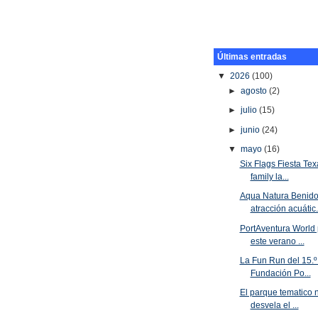
Últimas entradas
▼
2026
(100)
►
agosto
(2)
►
julio
(15)
►
junio
(24)
▼
mayo
(16)
Six Flags Fiesta Tex
family la...
Aqua Natura Benido
atracción acuátic.
PortAventura World 
este verano ...
La Fun Run del 15.º 
Fundación Po...
El parque tematico 
desvela el ...