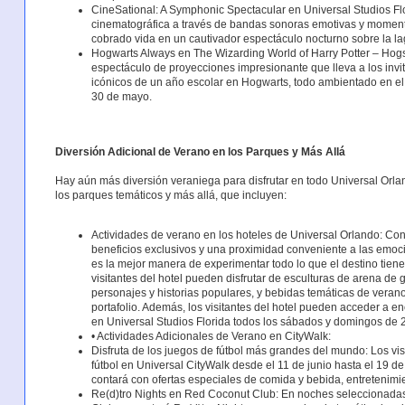
CineSational: A Symphonic Spectacular en Universal Studios Flor
cinematográfica a través de bandas sonoras emotivas y momento
cobrado vida en un cautivador espectáculo nocturno sobre la l
Hogwarts Always en The Wizarding World of Harry Potter – Hog
espectáculo de proyecciones impresionante que lleva a los invi
icónicos de un año escolar en Hogwarts, todo ambientado en el 
30 de mayo.
Diversión Adicional de Verano en los Parques y Más Allá
Hay aún más diversión veraniega para disfrutar en todo Universal Orla
los parques temáticos y más allá, que incluyen:
Actividades de verano en los hoteles de Universal Orlando: Co
beneficios exclusivos y una proximidad conveniente a las emoci
es la mejor manera de experimentar todo lo que el destino tiene
visitantes del hotel pueden disfrutar de esculturas de arena de 
personajes y historias populares, y bebidas temáticas de veran
portafolio. Además, los visitantes del hotel pueden acceder a 
en Universal Studios Florida todos los sábados y domingos de 2
• Actividades Adicionales de Verano en CityWalk:
Disfruta de los juegos de fútbol más grandes del mundo: Los vi
fútbol en Universal CityWalk desde el 11 de junio hasta el 19 de
contará con ofertas especiales de comida y bebida, entretenimi
Re(d)tro Nights en Red Coconut Club: En noches seleccionadas 