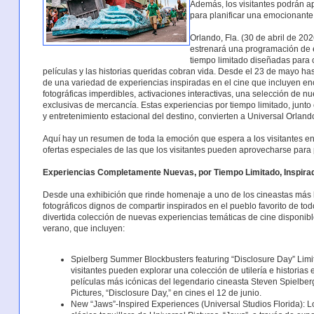
Además, los visitantes podrán a
para planificar una emocionant
Orlando, Fla. (30 de abril de 20
estrenará una programación de é
tiempo limitado diseñadas para c
películas y las historias queridas cobran vida. Desde el 23 de mayo hast
de una variedad de experiencias inspiradas en el cine que incluyen e
fotográficas imperdibles, activaciones interactivas, una selección de
exclusivas de mercancía. Estas experiencias por tiempo limitado, junto 
y entretenimiento estacional del destino, convierten a Universal Orland
Aquí hay un resumen de toda la emoción que espera a los visitantes en
ofertas especiales de las que los visitantes pueden aprovecharse para pl
Experiencias Completamente Nuevas, por Tiempo Limitado, Inspirad
Desde una exhibición que rinde homenaje a uno de los cineastas más l
fotográficos dignos de compartir inspirados en el pueblo favorito de todo
divertida colección de nuevas experiencias temáticas de cine disponi
verano, que incluyen:
Spielberg Summer Blockbusters featuring “Disclosure Day” Limit
visitantes pueden explorar una colección de utilería e histori
películas más icónicas del legendario cineasta Steven Spielber
Pictures, “Disclosure Day,” en cines el 12 de junio.
New “Jaws”-Inspired Experiences (Universal Studios Florida): Lo