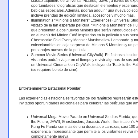
clásico taquillero de Universal Pictures, “Jaws”, a través de exp
oportunidades fotográficas que destacan elementos y escenarios
bebidas especiales. Además, podrán adquirir una nueva colecc
incluye prendas de edición limitada, accesorios y mucho más.
Illumination’s “Minions & Monsters” Experiences (Universal Stud
vistazo de la tan esperada película, “Minions & Monsters” de Ill
que presentan a dos nuevos Minions que serán introducidos en l
en el menú del Minion Café inspirados en la película y sus per
Cheesecake Fold Over y Monster Marshmallow Lemonade, y mer
coleccionables en caja sorpresa de Minions & Monsters y un p
personajes nuevos de la película.
Summer Movie Series (Universal CityWalk): En fechas selecciona
visitantes podrán viajar en el tiempo y revivir algunas de sus pe
en Universal Cinemark en CityWalk, incluyendo “Back to the Futur
(se requiere boleto de cine).
Entretenimiento Estacional Popular
Las experiencias estacionales favoritas de los fanáticos regresarán es
invitados oportunidades adicionales para celebrar las películas que a
Universal Mega Movie Parade en Universal Studios Florida, que
the Future, JAWS, Ghostbusters, Jurassic World, Illumination’s 
Kung Fu Panda con más de una docena de carrozas, casi 100 art
experiencia impresionante que permite a los visitantes revivir
completamente nueva.