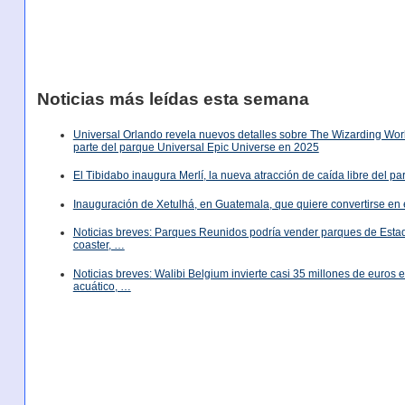
Noticias más leídas esta semana
Universal Orlando revela nuevos detalles sobre The Wizarding World
parte del parque Universal Epic Universe en 2025
El Tibidabo inaugura Merlí, la nueva atracción de caída libre del p
Inauguración de Xetulhá, en Guatemala, que quiere convertirse en 
Noticias breves: Parques Reunidos podría vender parques de Est
coaster, …
Noticias breves: Walibi Belgium invierte casi 35 millones de euros
acuático, …