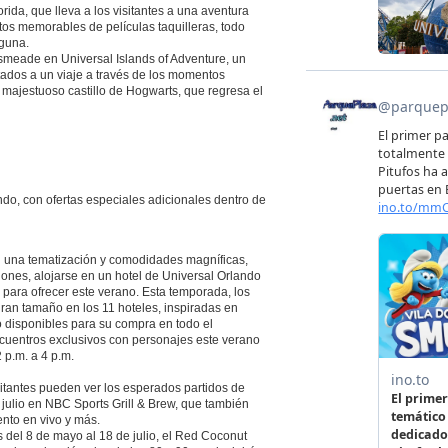
ida, que lleva a los visitantes a una aventura
s memorables de películas taquilleras, todo
aguna.
smeade en Universal Islands of Adventure, un
tados a un viaje a través de los momentos
majestuoso castillo de Hogwarts, que regresa el
ndo, con ofertas especiales adicionales dentro de
n una tematización y comodidades magníficas,
ones, alojarse en un hotel de Universal Orlando
 para ofrecer este verano. Esta temporada, los
gran tamaño en los 11 hoteles, inspiradas en
o disponibles para su compra en todo el
encuentros exclusivos con personajes este verano
 p.m. a 4 p.m.
sitantes pueden ver los esperados partidos de
 julio en NBC Sports Grill & Brew, que también
ento en vivo y más.
del 8 de mayo al 18 de julio, el Red Coconut