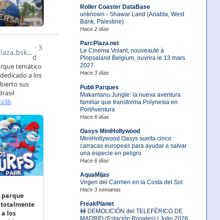
Roller Coaster DataBase
unknown - Shawar Land (Anabta, West
Bank, Palestine)
Hace 2 días
ParcPlaza.net
Le Cinéma Volant, nouveauté à
Plopsaland Belgium, ouvrira le 13 mars
2027
Hace 3 días
Publi Parques
Makamanu Jungle: la nueva aventura
familiar que transforma Polynesia en
PortAventura
Hace 6 días
Oasys MiniHollywood
MiniHollywood Oasys suelta cinco
carracas europeas para ayudar a salvar
una especie en peligro
Hace 6 días
AquaMijas
Virgen del Carmen en la Costa del Sol
Hace 3 semanas
FreakPlanet
🚧 DEMOLICIÓN del TELEFÉRICO DE
MADRID (Estación Rosales) | Julio 2026