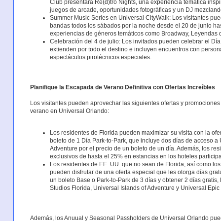
Club presentará Re(d)tro Nights, una experiencia temática inspi
juegos de arcade, oportunidades fotográficas y un DJ mezcland
Summer Music Series en Universal CityWalk: Los visitantes pue
bandas todos los sábados por la noche desde el 20 de junio has
experiencias de géneros temáticos como Broadway, Leyendas 
Celebración del 4 de julio: Los invitados pueden celebrar el Dí
extienden por todo el destino e incluyen encuentros con persona
espectáculos pirotécnicos especiales.
Planifique la Escapada de Verano Definitiva con Ofertas Increíbles
Los visitantes pueden aprovechar las siguientes ofertas y promocione
verano en Universal Orlando:
Los residentes de Florida pueden maximizar su visita con la ofe
boleto de 1 Día Park-to-Park, que incluye dos días de acceso a U
Adventure por el precio de un boleto de un día. Además, los res
exclusivos de hasta el 25% en estancias en los hoteles particip
Los residentes de EE. UU. que no sean de Florida, así como lo
pueden disfrutar de una oferta especial que les otorga días gr
un boleto Base o Park-to-Park de 3 días y obtener 2 días gratis,
Studios Florida, Universal Islands of Adventure y Universal Epic
Además, los Anuual y Seasonal Passholders de Universal Orlando pued