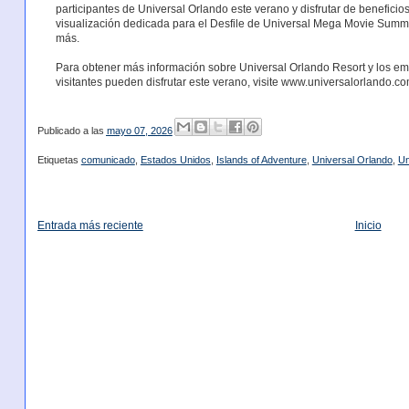
participantes de Universal Orlando este verano y disfrutar de benefici
visualización dedicada para el Desfile de Universal Mega Movie Summer
más.
Para obtener más información sobre Universal Orlando Resort y los em
visitantes pueden disfrutar este verano, visite www.universalorlando.co
Publicado a las
mayo 07, 2026
Etiquetas
comunicado
,
Estados Unidos
,
Islands of Adventure
,
Universal Orlando
,
Un
Entrada más reciente
Inicio