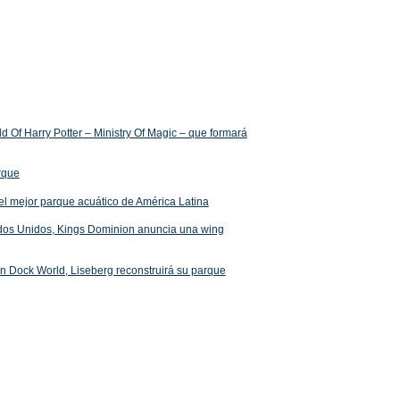
 Of Harry Potter – Ministry Of Magic – que formará
arque
el mejor parque acuático de América Latina
ados Unidos, Kings Dominion anuncia una wing
 en Dock World, Liseberg reconstruirá su parque