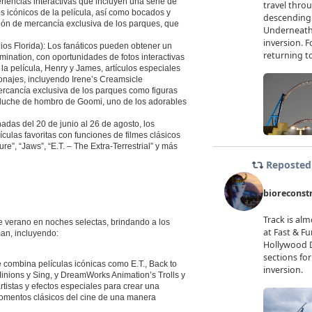
eriencias interactivas que incluyen una serie de
 icónicos de la película, así como bocados y
ión de mercancía exclusiva de los parques, que
ios Florida): Los fanáticos pueden obtener un
umination, con oportunidades de fotos interactivas
a película, Henry y James, artículos especiales
sonajes, incluyendo Irene’s Creamsicle
cancía exclusiva de los parques como figuras
eluche de hombro de Goomi, uno de los adorables
das del 20 de junio al 26 de agosto, los
lículas favoritas con funciones de filmes clásicos
e”, “Jaws”, “E.T. – The Extra-Terrestrial” y más
te verano en noches selectas, brindando a los
man, incluyendo:
 combina películas icónicas como E.T., Back to
Minions y Sing, y DreamWorks Animation’s Trolls y
istas y efectos especiales para crear una
 momentos clásicos del cine de una manera