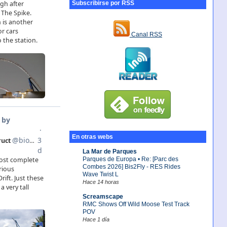
Subscribirse por RSS
Canal RSS
En otras webs
La Mar de Parques
Parques de Europa • Re: [Parc des
Combes 2026] Bis2Fly - RES Rides
Wave Twist L
Hace 14 horas
Screamscape
RMC Shows Off Wild Moose Test Track
POV
Hace 1 día