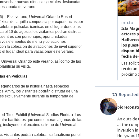
provechar nuevas ofertas especiales destacadas
e escapada de verano.
26) – Este verano, Universal Orlando Resort
xitos de taquilla compuesta por experiencias por
elebrar películas icónicas en el lugar donde las
a el 10 de agosto, los visitantes podrán disfrutar
ncuentros con personajes, oportunidades
 nuevos elementos de menú y colecciones
con la colección de atracciones de nivel superior
o el lugar ideal para vacacionar este verano.
 Universal Orlando este verano, así como de las
anificar su visita.
as en Películas
egendarios de la historia hasta espacios
s, Amity, los visitantes podrán disfrutar de una
bles exclusivamente durante la temporada de
ed-Time Exhibit (Universal Studios Florida): Los
as entre bastidores que conmemoran algunas de las
g, incluyendo el próximo estreno de Universal
s visitantes podrán celebrar su fanatismo por el