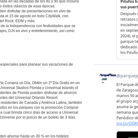
rada en las décadas de los 80 y 90 que incluirá
o éxitos clásicos de esas épocas.
den disfrutar de presentaciones en vivo de
ta el 15 de agosto en todo CityWalk, con
del Rock, EDM y más.
a de la Independencia con festividades que se
jes, DJs en vivo y entretenimiento, así como
s especiales para planear sus vacaciones de
rta Compra un Día, Obtén un 2º Día Gratis en un
niversal Studios Florida y Universal Islands of
identes de Florida pueden disfrutar de ahorros
antes del Universal Orlando Resort.
s residentes de Canadá y América Latina, también
atuitos en los parques con la promoción Comprar
 la cual brinda cinco días de acceso a Universal
 Universe por el precio de un boleto de 3 días.
en ahorrar hasta un 30 % en los hoteles