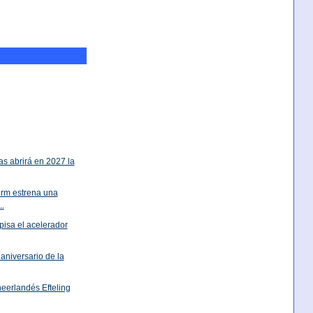
as abrirá en 2027 la
rm estrena una
..
pisa el acelerador
aniversario de la
neerlandés Efteling