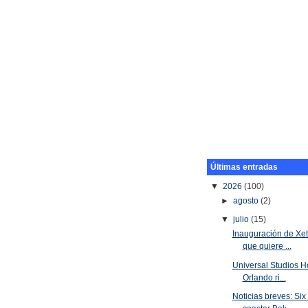
Últimas entradas
▼
2026
(100)
►
agosto
(2)
▼
julio
(15)
Inauguración de Xet
que quiere ...
Universal Studios H
Orlando ri...
Noticias breves: Six