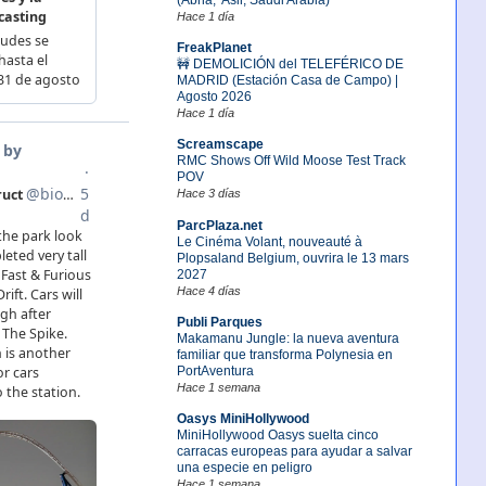
Hace 1 día
FreakPlanet
🚧 DEMOLICIÓN del TELEFÉRICO DE
MADRID (Estación Casa de Campo) |
Agosto 2026
Hace 1 día
Screamscape
RMC Shows Off Wild Moose Test Track
POV
Hace 3 días
ParcPlaza.net
Le Cinéma Volant, nouveauté à
Plopsaland Belgium, ouvrira le 13 mars
2027
Hace 4 días
Publi Parques
Makamanu Jungle: la nueva aventura
familiar que transforma Polynesia en
PortAventura
Hace 1 semana
Oasys MiniHollywood
MiniHollywood Oasys suelta cinco
carracas europeas para ayudar a salvar
una especie en peligro
Hace 1 semana