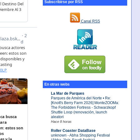
Subscribirse por RSS
Canal RSS
En otras webs
La Mar de Parques
Parques de América del Norte • Re:
[Knott's Berry Farm 2026] MonteZOOMa:
The Forbidden Fortress - Schwarzkopf
Shuttle Loop (renovación, launch
aleatori
Hace 8 horas
Roller Coaster DataBase
unknown - Abha Shopping Festival
(Abha, 'Asir, Saudi Arabia)