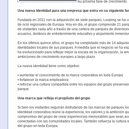
su próxima fase de crecimiento.
Una nueva identidad para una empresa que entra en su siguiente fa
Fundada en 2011 con la adquisición de siete parques, Looping se ha c
de ocio regionales de Europa. Hoy en día, el grupo comprende 21 parq
de visitantes cada año a través de una cartera de parques de diversio
acuarios, destinos de entretenimiento educativo y alojamiento inmersiv
En los últimos quince años, el grupo ha completado más de 14 adquisi
identidades locales de sus parques. A medida que el negocio se ha expa
ha evolucionado para reflejar mejor la escala de la organización, la am
ambiciones de crecimiento europeo a largo plazo.
La nueva identidad tiene como objetivo:
• aumentar el conocimiento de la marca corporativa en toda Europa
• fortalecer la marca empleadora
• reforzar una cultura compartida entre los equipos del grupo preserva
parque
Una marca que refleja el propósito del grupo
Si bien los visitantes seguirán disfrutando de las marcas de parques lo
identidad corporativa reúne la experiencia, los valores y la ambición q
compromiso del grupo de crear experiencias memorables que sean acce
conectadas con las comunidades locales. También refuerza la cultura 
del grupo en toda Europa.