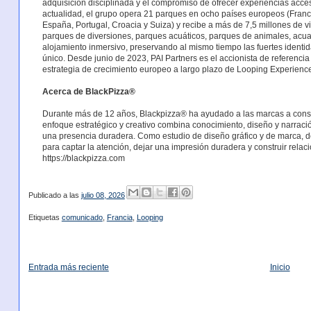
adquisición disciplinada y el compromiso de ofrecer experiencias accesib
actualidad, el grupo opera 21 parques en ocho países europeos (Franc
España, Portugal, Croacia y Suiza) y recibe a más de 7,5 millones de vi
parques de diversiones, parques acuáticos, parques de animales, acuar
alojamiento inmersivo, preservando al mismo tiempo las fuertes ident
único. Desde junio de 2023, PAI Partners es el accionista de referencia
estrategia de crecimiento europeo a largo plazo de Looping Experienc
Acerca de BlackPizza®
Durante más de 12 años, Blackpizza® ha ayudado a las marcas a constr
enfoque estratégico y creativo combina conocimiento, diseño y narració
una presencia duradera. Como estudio de diseño gráfico y de marca, d
para captar la atención, dejar una impresión duradera y construir relacio
https://blackpizza.com
Publicado a las
julio 08, 2026
Etiquetas
comunicado
,
Francia
,
Looping
Entrada más reciente
Inicio