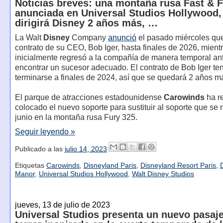
Noticias breves: una montaña rusa Fast & 
anunciada en Universal Studios Hollywood,
dirigirá Disney 2 años más, …
La Walt
Disney
Company
anunció
el pasado miércoles que
contrato de su CEO, Bob Iger, hasta finales de 2026, mient
inicialmente regresó a la compañía de manera temporal an
encontrar un sucesor adecuado. El contrato de Bob Iger te
terminarse a finales de 2024, así que se quedará 2 años m
El parque de atracciones estadounidense
Carowinds
ha re
colocado el nuevo soporte para sustituir al soporte que se
junio en la montaña rusa Fury 325.
Seguir leyendo »
Publicado a las
julio 14, 2023
Etiquetas
Carowinds
,
Disneyland Paris
,
Disneyland Resort Paris
,
Manor
,
Universal Studios Hollywood
,
Walt Disney Studios
jueves, 13 de julio de 2023
Universal Studios presenta un nuevo pasaje