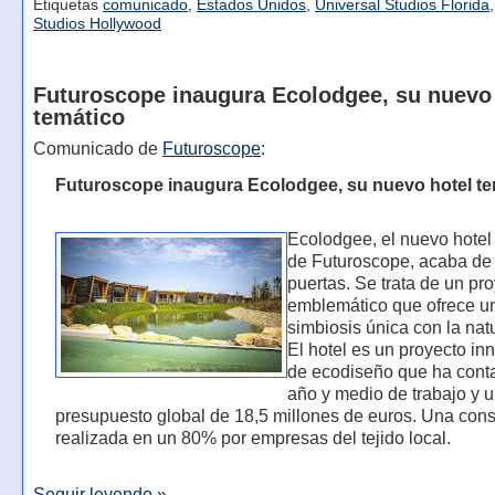
Etiquetas
comunicado
,
Estados Unidos
,
Universal Studios Florida
Studios Hollywood
Futuroscope inaugura Ecolodgee, su nuevo 
temático
Comunicado de
Futuroscope
:
Futuroscope inaugura Ecolodgee, su nuevo hotel te
Ecolodgee, el nuevo hotel
de Futuroscope, acaba de 
puertas. Se trata de un pr
emblemático que ofrece u
simbiosis única con la nat
El hotel es un proyecto in
de ecodiseño que ha cont
año y medio de trabajo y 
presupuesto global de 18,5 millones de euros. Una cons
realizada en un 80% por empresas del tejido local.
Seguir leyendo »