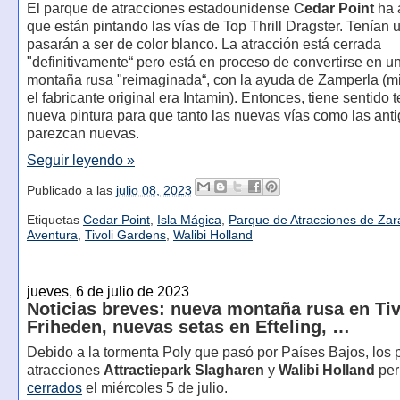
El parque de atracciones estadounidense
Cedar Point
ha 
que están pintando las vías de Top Thrill Dragster. Tenían u
pasarán a ser de color blanco. La atracción está cerrada
"definitivamente“ pero está en proceso de convertirse en 
montaña rusa "reimaginada“, con la ayuda de Zamperla (m
el fabricante original era Intamin). Entonces, tiene sentido 
nueva pintura para que tanto las nuevas vías como las ant
parezcan nuevas.
Seguir leyendo »
Publicado a las
julio 08, 2023
Etiquetas
Cedar Point
,
Isla Mágica
,
Parque de Atracciones de Za
Aventura
,
Tivoli Gardens
,
Walibi Holland
jueves, 6 de julio de 2023
Noticias breves: nueva montaña rusa en Tiv
Friheden, nuevas setas en Efteling, …
Debido a la tormenta Poly que pasó por Países Bajos, los
atracciones
Attractiepark Slagharen
y
Walibi Holland
per
cerrados
el miércoles 5 de julio.