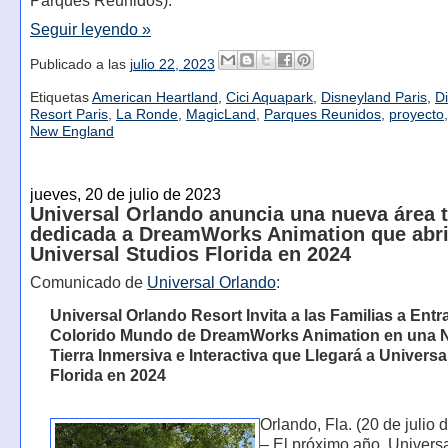
Parques Reunidos).
Seguir leyendo »
Publicado a las
julio 22, 2023
Etiquetas
American Heartland
,
Cici Aquapark
,
Disneyland Paris
,
D
Resort Paris
,
La Ronde
,
MagicLand
,
Parques Reunidos
,
proyecto
New England
jueves, 20 de julio de 2023
Universal Orlando anuncia una nueva área 
dedicada a DreamWorks Animation que abri
Universal Studios Florida en 2024
Comunicado de
Universal Orlando
:
Universal Orlando Resort Invita a las Familias a Entra
Colorido Mundo de DreamWorks Animation en una 
Tierra Inmersiva e Interactiva que Llegará a Universa
Florida en 2024
Orlando, Fla. (20 de julio 
– El próximo año, Univers