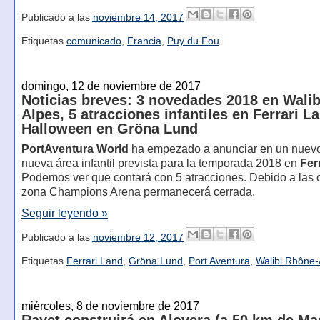
Publicado a las
noviembre 14, 2017
Etiquetas
comunicado
,
Francia
,
Puy du Fou
domingo, 12 de noviembre de 2017
Noticias breves: 3 novedades 2018 en Wali
Alpes, 5 atracciones infantiles en Ferrari L
Halloween en Gröna Lund
PortAventura World
ha empezado a anunciar en un nuev
nueva área infantil prevista para la temporada 2018 en
Fer
Podemos ver que contará con 5 atracciones. Debido a las o
zona Champions Arena permanecerá cerrada.
Seguir leyendo »
Publicado a las
noviembre 12, 2017
Etiquetas
Ferrari Land
,
Gröna Lund
,
Port Aventura
,
Walibi Rhône-
miércoles, 8 de noviembre de 2017
Rayet construirá en Alovera (a 50 km de Ma