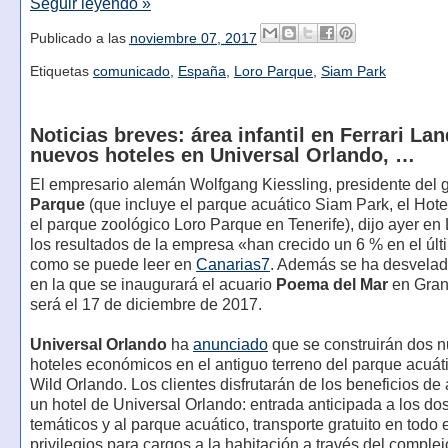
Seguir leyendo »
Publicado a las
noviembre 07, 2017
Etiquetas
comunicado
,
España
,
Loro Parque
,
Siam Park
Noticias breves: área infantil en Ferrari Lan
nuevos hoteles en Universal Orlando, …
El empresario alemán Wolfgang Kiessling, presidente del
Parque
(que incluye el parque acuático Siam Park, el Hote
el parque zoológico Loro Parque en Tenerife), dijo ayer en
los resultados de la empresa «han crecido un 6 % en el úl
como se puede leer en
Canarias7
. Además se ha desvelad
en la que se inaugurará el acuario
Poema del Mar
en Gran
será el 17 de diciembre de 2017.
Universal Orlando
ha
anunciado
que se construirán dos 
hoteles económicos en el antiguo terreno del parque acuát
Wild Orlando. Los clientes disfrutarán de los beneficios de 
un hotel de Universal Orlando: entrada anticipada a los do
temáticos y al parque acuático, transporte gratuito en todo e
privilegios para cargos a la habitación a través del complej