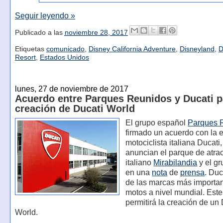
Seguir leyendo »
Publicado a las
noviembre 28, 2017
Etiquetas
comunicado
,
Disney California Adventure
,
Disneyland
,
D
Resort
,
Estados Unidos
lunes, 27 de noviembre de 2017
Acuerdo entre Parques Reunidos y Ducati p
creación de Ducati World
El grupo español
Parques 
firmado un acuerdo con la
motociclista italiana Ducati
anuncian el parque de atra
italiano
Mirabilandia
y el g
en una
nota
de
prensa
. Duc
de las marcas más importa
motos a nivel mundial. Est
permitirá la creación de un
World.