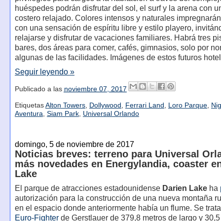
huéspedes podrán disfrutar del sol, el surf y la arena con 
costero relajado. Colores intensos y naturales impregnará
con una sensación de espíritu libre y estilo playero, invitán
relajarse y disfrutar de vacaciones familiares. Habrá tres p
bares, dos áreas para comer, cafés, gimnasios, solo por n
algunas de las facilidades. Imágenes de estos futuros hotel
Seguir leyendo »
Publicado a las
noviembre 07, 2017
Etiquetas
Alton Towers
,
Dollywood
,
Ferrari Land
,
Loro Parque
,
Nig
Aventura
,
Siam Park
,
Universal Orlando
domingo, 5 de noviembre de 2017
Noticias breves: terreno para Universal Orl
más novedades en Energylandia, coaster en
Lake
El parque de atracciones estadounidense
Darien Lake
ha
autorización para la construcción de una nueva montaña r
en el espacio donde anteriormente había un flume. Se trat
Euro-Fighter
de Gerstlauer de 379,8 metros de largo y 30,5