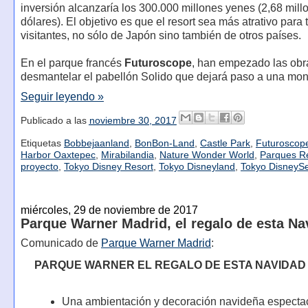
inversión alcanzaría los 300.000 millones yenes (2,68 mill
dólares). El objetivo es que el resort sea más atrativo para
visitantes, no sólo de Japón sino también de otros países.
En el parque francés
Futuroscope
, han empezado las obr
desmantelar el pabellón Solido que dejará paso a una mon
Seguir leyendo »
Publicado a las
noviembre 30, 2017
Etiquetas
Bobbejaanland
,
BonBon-Land
,
Castle Park
,
Futuroscop
Harbor Oaxtepec
,
Mirabilandia
,
Nature Wonder World
,
Parques R
proyecto
,
Tokyo Disney Resort
,
Tokyo Disneyland
,
Tokyo DisneyS
miércoles, 29 de noviembre de 2017
Parque Warner Madrid, el regalo de esta Na
Comunicado de
Parque Warner Madrid
:
PARQUE WARNER EL REGALO DE ESTA NAVIDAD
Una ambientación y decoración navideña especta