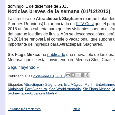
domingo, 1 de diciembre de 2013
Noticias breves de la semana (01/12/2013)
La directora de
Attractiepark Slagharen
(parque holandés
Parques Reunidos) ha anunciado en
RTV Oost
que el parq
2015 un área cubierta para que los visitantes puedan disfru
del parque los días de lluvia. Aún se desconoce cómo será 
En 2014 se renovará el complejo vacacional, que supone 
importante de ingresos para Attractiepark Slagharen.
Six Flags Mexico
ha
publicado
una nueva foto de las obra
Medusa, que se está convirtiendo en Medusa Steel Coaste
Seguir leyendo »
Publicado a las
diciembre 01, 2013
Etiquetas
Attractiepark Slagharen
,
Isla Mágica
,
Merlin Entertainm
Nigloland
,
Port Aventura
,
Sea World Australia
,
Six Flags México
,
W
Sydney
,
Zoo-Aquarium Madrid
Entradas más recientes
Inicio
E