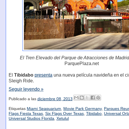
El Tren Elevado del Parque de Atracciones de Madri
ParquePlaza.net
El
Tibidabo
presenta
una nueva película navideña en el c
Sleigh Ride.
Seguir leyendo »
Publicado a las
diciembre 08, 2013
Etiquetas
Miami Seaquarium
,
Movie Park Germany
,
Parques Reu
Flags Fiesta Texas
,
Six Flags Over Texas
,
Tibidabo
,
Universal Or
Universal Studios Florida
,
Xetulul