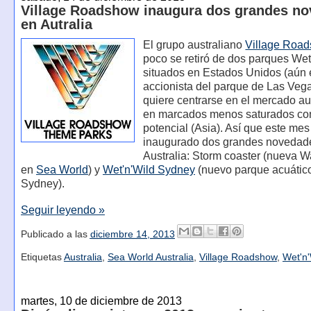
Village Roadshow inaugura dos grandes n
en Autralia
El grupo australiano
Village Roa
poco se retiró de dos parques Wet
situados en Estados Unidos (aún 
accionista del parque de Las Veg
quiere centrarse en el mercado au
en marcados menos saturados c
potencial (Asia). Así que este me
inaugurado dos grandes novedad
Australia: Storm coaster (nueva W
en
Sea World
) y
Wet'n'Wild Sydney
(nuevo parque acuátic
Sydney).
Seguir leyendo »
Publicado a las
diciembre 14, 2013
Etiquetas
Australia
,
Sea World Australia
,
Village Roadshow
,
Wet'n
martes, 10 de diciembre de 2013