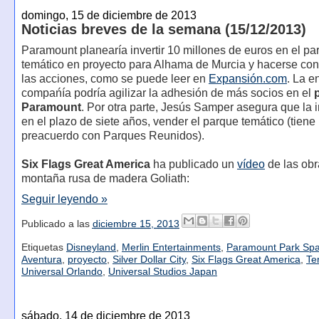
domingo, 15 de diciembre de 2013
Noticias breves de la semana (15/12/2013)
Paramount planearía invertir 10 millones de euros en el pa
temático en proyecto para Alhama de Murcia y hacerse con
las acciones, como se puede leer en
Expansión.com
. La e
compańía podría agilizar la adhesión de más socios en el
Paramount
. Por otra parte, Jesús Samper asegura que la i
en el plazo de siete años, vender el parque temático (tiene
preacuerdo con Parques Reunidos).
Six Flags Great America
ha publicado un
vídeo
de las obr
montaña rusa de madera Goliath:
Seguir leyendo »
Publicado a las
diciembre 15, 2013
Etiquetas
Disneyland
,
Merlin Entertainments
,
Paramount Park Spa
Aventura
,
proyecto
,
Silver Dollar City
,
Six Flags Great America
,
Te
Universal Orlando
,
Universal Studios Japan
sábado, 14 de diciembre de 2013