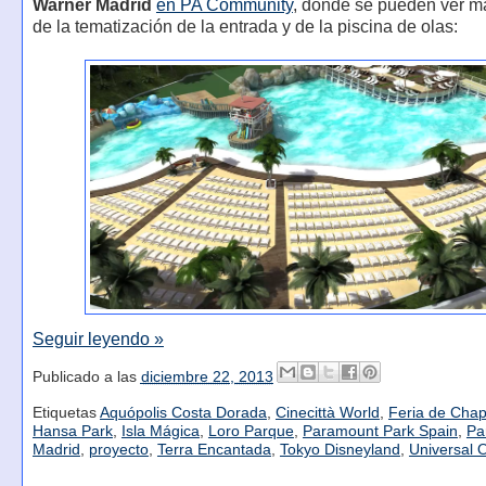
Warner Madrid
en PA Community
, donde se pueden ver má
de la tematización de la entrada y de la piscina de olas:
Seguir leyendo »
Publicado a las
diciembre 22, 2013
Etiquetas
Aquópolis Costa Dorada
,
Cinecittà World
,
Feria de Chap
Hansa Park
,
Isla Mágica
,
Loro Parque
,
Paramount Park Spain
,
Pa
Madrid
,
proyecto
,
Terra Encantada
,
Tokyo Disneyland
,
Universal 