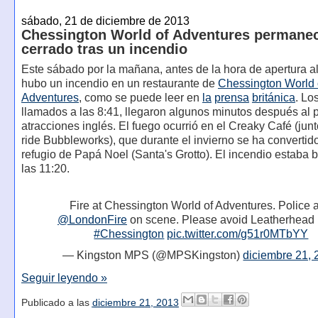
sábado, 21 de diciembre de 2013
Chessington World of Adventures permane
cerrado tras un incendio
Este sábado por la mañana, antes de la hora de apertura al
hubo un incendio en un restaurante de
Chessington World 
Adventures
, como se puede leer en
la
prensa
británica
. Lo
llamados a las 8:41, llegaron algunos minutos después al 
atracciones inglés. El fuego ocurrió en el Creaky Café (junt
ride Bubbleworks), que durante el invierno se ha convertido
refugio de Papá Noel (Santa's Grotto). El incendio estaba b
las 11:20.
Fire at Chessington World of Adventures. Police 
@LondonFire
on scene. Please avoid Leatherhead
#Chessington
pic.twitter.com/g51r0MTbYY
— Kingston MPS (@MPSKingston)
diciembre 21,
Seguir leyendo »
Publicado a las
diciembre 21, 2013