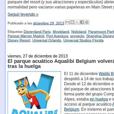
parques del resort (y sus atracciones y espectáculos) abri
normalidad pero vaciaron varias papeleras en Main Street 
Seguir leyendo »
Publicado a las
diciembre 29, 2013
Etiquetas
Disneyland Paris
,
Movieland
,
Nigloland
,
Paramount Park
Parque Warner Madrid
,
Port Aventura
,
proyecto
,
Shanghai Disney
Disney Resort
,
Universal Orlando
,
Universal Studios Florida
viernes, 27 de diciembre de 2013
El parque acuático Aqualibi Belgium volverá
tras la huelga
El 11 de diciembre
Walibi 
despidió a 14 de sus trabaj
Desde el 12 de diciembre e
del parque de atracciones 
forma parte del grupo Com
Alpes, estaba
en huelga
e i
acceso al parque acuático
Belgium
. En invierno el pa