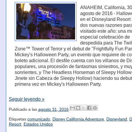
ANAHEIM, California, 3
agosto de 2016 - Hallo
en el Disneyland Resort 
dos nuevas razones para
visitado este año: una m
especial celebración de
despedida para The Twil
Zone™ Tower of Terror y el debut de "Frightfully Fun Pa
Mickey's Halloween Party, un evento que requiere de c
boleto adicional. El desfile cuenta con los villanos de 
populares, una procesión de fantasmas siniestros, y mu
sonrientes, y The Headless Horseman of Sleepy Hollow
Jinete sin Cabeza de Sleepy Hollow) haciendo su debut
primera vez en Mickey's Halloween Party.
Seguir leyendo »
Publicado a las
agosto 31, 2016
Etiquetas
comunicado
,
Disney California Adventure
,
Disneyland
,
D
Resort
,
Estados Unidos