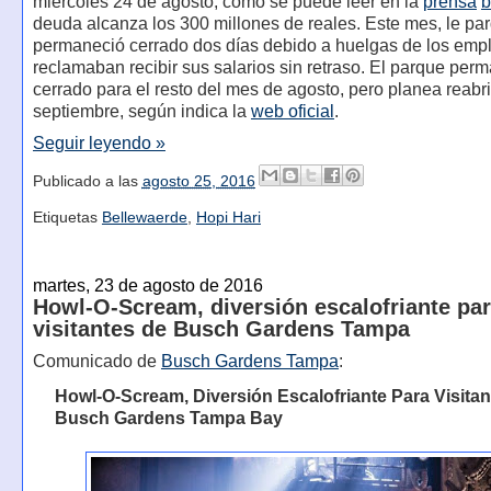
miércoles 24 de agosto, como se puede leer en la
prensa
b
deuda alcanza los 300 millones de reales. Este mes, le pa
permaneció cerrado dos días debido a huelgas de los emp
reclamaban recibir sus salarios sin retraso. El parque per
cerrado para el resto del mes de agosto, pero planea reabri
septiembre, según indica la
web oficial
.
Seguir leyendo »
Publicado a las
agosto 25, 2016
Etiquetas
Bellewaerde
,
Hopi Hari
martes, 23 de agosto de 2016
Howl-O-Scream, diversión escalofriante pa
visitantes de Busch Gardens Tampa
Comunicado de
Busch Gardens Tampa
:
Howl-O-Scream, Diversión Escalofriante Para Visitan
Busch Gardens Tampa Bay