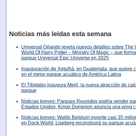
Noticias más leídas esta semana
Universal Orlando revela nuevos detalles sobre The
World Of Harry Potter – Ministry Of Magic – que forma
parque Universal Epic Universe en 2025
Inauguración de Xetulhá, en Guatemala, que quiere c
en el mejor parque acuático de América Latina
El Tibidabo inaugura Merlí, la nueva atracción de caíd
parque
Noticias breves: Parques Reunidos podría vender pa
Estados Unidos, Kings Dominion anuncia una wing c
Noticias breves: Walibi Belgium invierte casi 35 mill
en Dock World, Liseberg reconstruirá su parque acuá