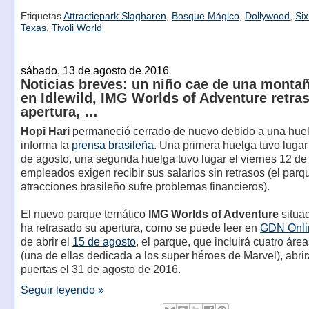
Etiquetas
Attractiepark Slagharen
,
Bosque Mágico
,
Dollywood
,
Six
Texas
,
Tivoli World
sábado, 13 de agosto de 2016
Noticias breves: un niño cae de una monta
en Idlewild, IMG Worlds of Adventure retra
apertura, …
Hopi Hari
permaneció cerrado de nuevo debido a una hue
informa la
prensa
brasileña
. Una primera huelga tuvo lugar 
de agosto, una segunda huelga tuvo lugar el viernes 12 de
empleados exigen recibir sus salarios sin retrasos (el parq
atracciones brasileño sufre problemas financieros).
El nuevo parque temático
IMG Worlds of Adventure
situa
ha retrasado su apertura, como se puede leer en
GDN Onli
de abrir el
15 de agosto
, el parque, que incluirá cuatro áre
(una de ellas dedicada a los super héroes de Marvel), abri
puertas el 31 de agosto de 2016.
Seguir leyendo »