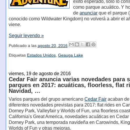
éxito esperado, sólo lo con
como parque acuático. Y h
de
anunciar
que el parque 
conocido como Wildwater Kingdom) no volverá a abrir el a
viene.
Seguir leyendo »
Publicado a las
agosto 20, 2016
Etiquetas
Estados Unidos
,
Geauga Lake
viernes, 19 de agosto de 2016
Cedar Fair anuncia varias novedades para 
parques en 2017: acuáticas, floorless, flat r
Navidad, …
Varios parques del grupo americano
Cedar Fair
acaban de 
diferentes novedades previstas para 2017: flat rides en Ca
Dorney Park, Valleyfair y Worlds of Fun, una floorless coas
California's Great America, novedades acuáticas en Cedar 
Dorney Park, una temporada navideña en Carowinds, Kings
Worlds of Fun y otras mejoras.