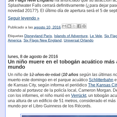
Six Flags New England
ha anunciado que su atracción ac
Splashwater Falls cerrará definitivamente (¿para dejar pas
novedad 2017?). El úĺtimo día de apertura será el 5 de sep
Seguir leyendo »
Publicado a las
agosto 10, 2016
Etiquetas
Disneyland Paris
,
Islands of Adventure
,
Le Vele
,
Six Fla
America
,
Six Flags New England
,
Universal Orlando
lunes, 8 de agosto de 2016
Un niño muere en el tobogán acuático más a
mundo
Un niño de
12 años de edad
(
10 años
según las últimas no
muerto este domingo en el parque acuático
Schlitterbahn
e
de Kansas City, según informa el periódico
The Kansas Cit
citando al portavoz de la policía local, Cameron Morgan. 
con los informes, el niño murió en
Verrückt
, un tobogán acu
una altura de un edificio de 51 metros, considerado el más 
mundo por el Libro Guinness de los Récords.