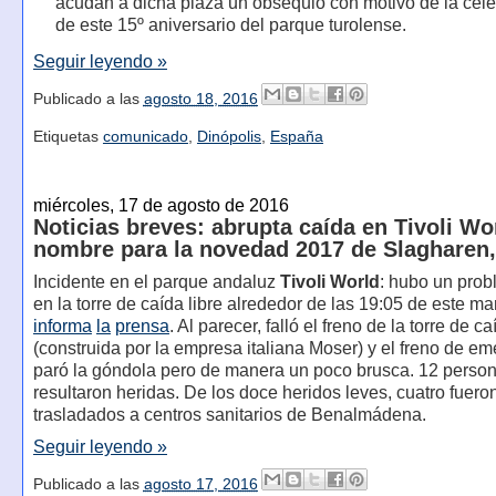
acudan a dicha plaza un obsequio con motivo de la cel
de este 15º aniversario del parque turolense.
Seguir leyendo »
Publicado a las
agosto 18, 2016
Etiquetas
comunicado
,
Dinópolis
,
España
miércoles, 17 de agosto de 2016
Noticias breves: abrupta caída en Tivoli Wo
nombre para la novedad 2017 de Slagharen
Incidente en el parque andaluz
Tivoli World
: hubo un prob
en la torre de caída libre alrededor de las 19:05 de este m
informa
la
prensa
. Al parecer, falló el freno de la torre de ca
(construida por la empresa italiana Moser) y el freno de e
paró la góndola pero de manera un poco brusca. 12 perso
resultaron heridas. De los doce heridos leves, cuatro fuero
trasladados a centros sanitarios de Benalmádena.
Seguir leyendo »
Publicado a las
agosto 17, 2016