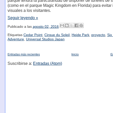
parque tendrá la particularidad de disponer de túneles de s
(como en el parque Magic Kingdom en Florida) para evitar 
visuales a los visitantes.
Seguir leyendo »
Publicado a las
agosto 02, 2016
Etiquetas
Cedar Point
,
Cirque du Soleil
,
Heide Park
,
proyecto
,
Six
Adventure
,
Universal Studios Japan
Entradas más recientes
Inicio
E
Suscribirse a:
Entradas (Atom)