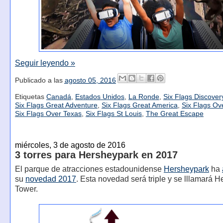
Seguir leyendo »
Publicado a las
agosto 05, 2016
Etiquetas
Canadá
,
Estados Unidos
,
La Ronde
,
Six Flags Discove
Six Flags Great Adventure
,
Six Flags Great America
,
Six Flags Ov
Six Flags Over Texas
,
Six Flags St Louis
,
The Great Escape
miércoles, 3 de agosto de 2016
3 torres para Hersheypark en 2017
El parque de atracciones estadounidense
Hersheypark
ha
su
novedad 2017
. Esta novedad será triple y se lllamará H
Tower.