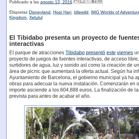
Publicado a las
agosto 13, 2016
Etiquetas
Disneyland
,
Hopi Hari
,
Idlewild
,
IMG Worlds of Adventur
Kingdom
,
Xetulul
El Tibidabo presenta un proyecto de fuente
interactivas
El parque de atracciones
Tibidabo
presentó
este
viernes
un
proyecto de juegos de fuentes interactivas, de acceso libre,
surtidores de agua, luz y sonido así como la creación de 
área de picnic que aumentará la oferta actual. Según ha in
Ayuntamiento de Barcelona, el gobierno municipal ya ha a
obras para adecuar la nueva instalación. Comenzarán en o
importe asciende a los 604.888 euros. La finalización de la
prevista para antes de acabar el año.