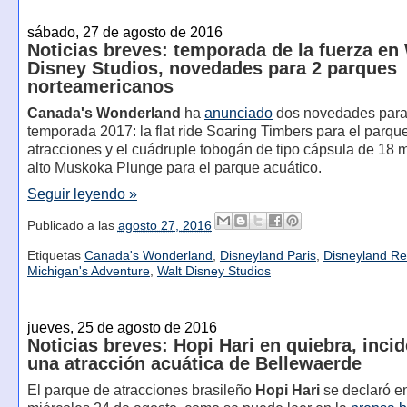
sábado, 27 de agosto de 2016
Noticias breves: temporada de la fuerza en
Disney Studios, novedades para 2 parques
norteamericanos
Canada's Wonderland
ha
anunciado
dos novedades para
temporada 2017: la flat ride Soaring Timbers para el parqu
atracciones y el cuádruple tobogán de tipo cápsula de 18 
alto Muskoka Plunge para el parque acuático.
Seguir leyendo »
Publicado a las
agosto 27, 2016
Etiquetas
Canada's Wonderland
,
Disneyland Paris
,
Disneyland Re
Michigan's Adventure
,
Walt Disney Studios
jueves, 25 de agosto de 2016
Noticias breves: Hopi Hari en quiebra, inci
una atracción acuática de Bellewaerde
El parque de atracciones brasileño
Hopi Hari
se declaró en