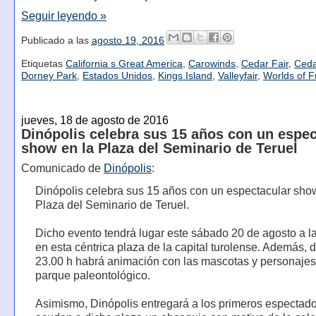
Seguir leyendo »
Publicado a las
agosto 19, 2016
Etiquetas
California s Great America
,
Carowinds
,
Cedar Fair
,
Ceda
Dorney Park
,
Estados Unidos
,
Kings Island
,
Valleyfair
,
Worlds of 
jueves, 18 de agosto de 2016
Dinópolis celebra sus 15 años con un espec
show en la Plaza del Seminario de Teruel
Comunicado de
Dinópolis
:
Dinópolis celebra sus 15 años con un espectacular sho
Plaza del Seminario de Teruel.
Dicho evento tendrá lugar este sábado 20 de agosto a l
en esta céntrica plaza de la capital turolense. Además, 
23.00 h habrá animación con las mascotas y personajes
parque paleontológico.
Asimismo, Dinópolis entregará a los primeros espectad