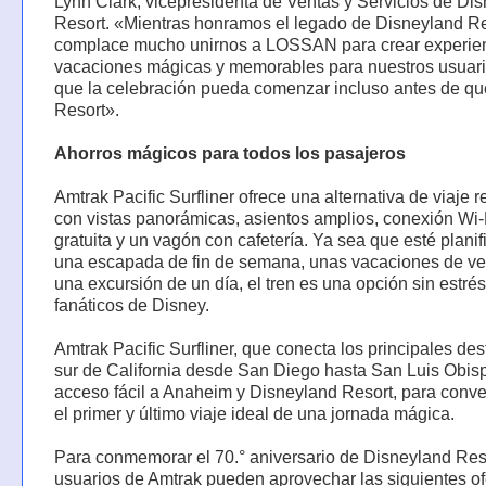
Lynn Clark, vicepresidenta de Ventas y Servicios de Di
Resort. «Mientras honramos el legado de Disneyland Re
complace mucho unirnos a LOSSAN para crear experie
vacaciones mágicas y memorables para nuestros usuari
que la celebración pueda comenzar incluso antes de que
Resort».
Ahorros mágicos para todos los pasajeros
Amtrak Pacific Surfliner ofrece una alternativa de viaje r
con vistas panorámicas, asientos amplios, conexión Wi-
gratuita y un vagón con cafetería. Ya sea que esté plani
una escapada de fin de semana, unas vacaciones de ve
una excursión de un día, el tren es una opción sin estrés
fanáticos de Disney.
Amtrak Pacific Surfliner, que conecta los principales des
sur de California desde San Diego hasta San Luis Obisp
acceso fácil a Anaheim y Disneyland Resort, para conve
el primer y último viaje ideal de una jornada mágica.
Para conmemorar el 70.° aniversario de Disneyland Reso
usuarios de Amtrak pueden aprovechar las siguientes of