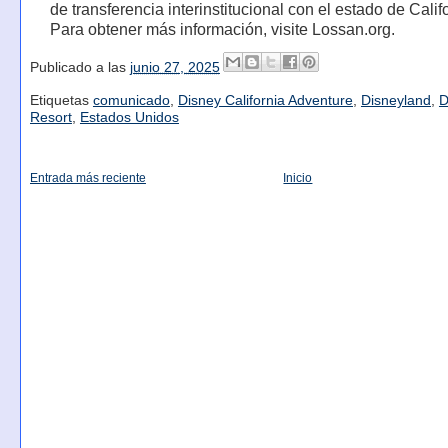
de transferencia interinstitucional con el estado de Calif
Para obtener más información, visite Lossan.org.
Publicado a las
junio 27, 2025
Etiquetas
comunicado
,
Disney California Adventure
,
Disneyland
,
D
Resort
,
Estados Unidos
Entrada más reciente
Inicio