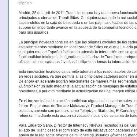
clientes.
Madrid, 28 de abril de 2011. Tuenti incorpora hoy una nueva funcionali
principales cadenas en Tuenti Sitios. Cualquier usuario de la red socia
tecleándolos en la caja de búsqueda o en las páginas oficiales de las 
supone un importante avance en la apuesta de la compañía tecnológica 
para sus usuarios.
La principal novedad consiste en que las páginas oficiales de las cad
establecimientos mediante un localizador de Sitios en el que usuario p
cualquier otra de España) facilitando además la interacción con su gr
funcionalidad totalmente integrada en la interfaz de Tuenti que enriqu
oficiales de sus cadenas favoritas facilitando además la información lo
Esta innovación tecnológica permite además a los responsables de com
en redes sociales, ya que permite a las principales cadenas poner en u
De ahora en adelante podrán relacionarse de manera más segmentada y 
¿Cómo? Por un lado mediante la actualización de mensajes de estatus 
novedades, y por otro mediante la actualización de una imagen oficial
En el lanzamiento de la acción participan algunas de las principales c
futuro. En palabras de Tomasz Matuszczyk, Product Manager de Tuenti 
este lanzamiento con partners como Telepizza, Starbucks, El Corte In
refuerzan mediante esta acción su vocación local y de cercanía de trato
Para Eduardo Cano, Director de Internet y Nuevas Tecnologías del Gru
al lado de Tuenti desde el comienzo de esta iniciativa con cadenas y 
apoyo de la red social favorita de millones de usuarios -jóvenes y meno