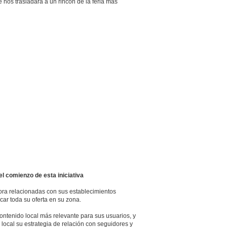
e nos trasladará a un rincón de la feria más
el comienzo de esta iniciativa
hora relacionadas con sus establecimientos
car toda su oferta en su zona.
contenido local más relevante para sus usuarios, y
local su estrategia de relación con seguidores y