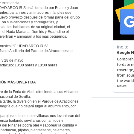
r excelencia.
DAD ARCO IRIS está formado por Beatriz y Juan
antes, bailarines y animadores infantiles que
nuevo proyecto después de formar parte del grupo
Con sus canciones y coreografías, y
e los habitantes de su original ciudad, el
, el Hada Mariana, Don Iris y Escondino el
divertirán y animarán a los más pequeños.
 musical “CIUDAD ARCO IRIS”
eatro Auditorio del Parque de Atracciones de
1 y 28 de mayo
ectáculo: 13:30 horas y 18:00 horas
IÓN MÁS DIVERTIDA
e de la Feria de Abril, ofreciendo a sus visitantes
nacional de Sevilla.
a tarde, la diversión en el Parque de Atracciones
 alegría que no dejará lugar al aburrimiento, con
parejas de baile de sevillanas nos levantarán del
rgüenza bailando sevillanas con amigos y
a del Pinar se podrá oler y saborear la comida y
 la barbacoa, pijotas, bienmesabe, calamares,