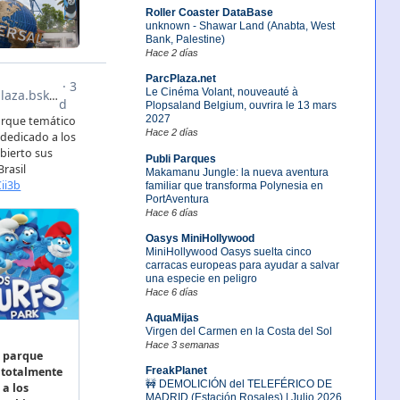
Roller Coaster DataBase
unknown - Shawar Land (Anabta, West
Bank, Palestine)
Hace 2 días
ParcPlaza.net
Le Cinéma Volant, nouveauté à
Plopsaland Belgium, ouvrira le 13 mars
2027
Hace 2 días
Publi Parques
Makamanu Jungle: la nueva aventura
familiar que transforma Polynesia en
PortAventura
Hace 6 días
Oasys MiniHollywood
MiniHollywood Oasys suelta cinco
carracas europeas para ayudar a salvar
una especie en peligro
Hace 6 días
AquaMijas
Virgen del Carmen en la Costa del Sol
Hace 3 semanas
FreakPlanet
🚧 DEMOLICIÓN del TELEFÉRICO DE
MADRID (Estación Rosales) | Julio 2026