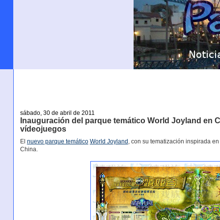
sábado, 30 de abril de 2011
Inauguración del parque temático World Joyland en C
vídeojuegos
El
nuevo parque temático
World Joyland
, con su tematización inspirada e
China.