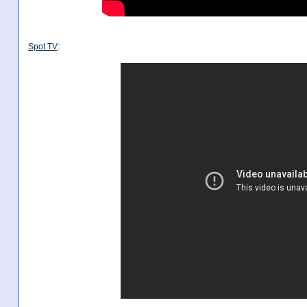
Spot TV
: