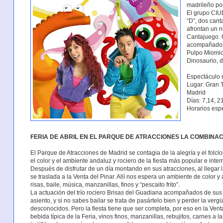
madrileño po
El grupo CIU
“D”, dos cant
afrontan un 
Cantajuego. 
acompañados d
Pulpo Miomio
Dinosaurio, 
Espectáculo
Lugar: Gran T
Madrid
Días: 7,14, 2
Horarios esp
FERIA DE ABRIL EN EL PARQUE DE ATRACCIONES LA COMBINAC
El Parque de Atracciones de Madrid se contagia de la alegría y el folclor
el color y el ambiente andaluz y rociero de la fiesta más popular e inter
Después de disfrutar de un día montando en sus atracciones, al llegar l
se traslada a la Venta del Pinar. Allí nos espera un ambiente de color y
risas, baile, música, manzanillas, finos y “pescaito frito”.
La actuación del trío rociero Brisas del Guadiana acompañados de sus 
asiento, y si no sabes bailar se trata de pasártelo bien y perder la ve
desconocidos. Pero la fiesta tiene que ser completa, por eso en la Vent
bebida típica de la Feria, vinos finos, manzanillas, rebujitos, carnes a