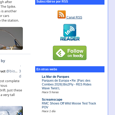
Subscribirse por RSS
Canal RSS
En otras webs
La Mar de Parques
Parques de Europa • Re: [Parc des
Combes 2026] Bis2Fly - RES Rides
Wave Twist L
Hace 5 horas
Screamscape
RMC Shows Off Wild Moose Test Track
POV
Hace 1 día