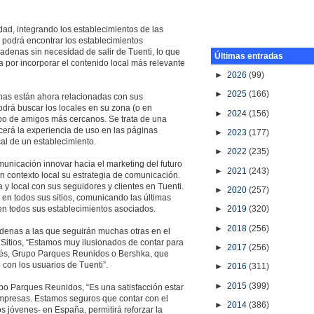
dad, integrando los establecimientos de las
l podrá encontrar los establecimientos
cadenas sin necesidad de salir de Tuenti, lo que
Últimas entradas
por incorporar el contenido local más relevante
►
2026
(99)
►
2025
(166)
enas están ahora relacionadas con sus
odrá buscar los locales en su zona (o en
►
2024
(156)
upo de amigos más cercanos. Se trata de una
ecerá la experiencia de uso en las páginas
►
2023
(177)
cal de un establecimiento.
►
2022
(235)
unicación innovar hacia el marketing del futuro
►
2021
(243)
n contexto local su estrategia de comunicación.
local con sus seguidores y clientes en Tuenti.
►
2020
(257)
en todos sus sitios, comunicando las últimas
 en todos sus establecimientos asociados.
►
2019
(320)
►
2018
(256)
adenas a las que seguirán muchas otras en el
Sitios, “Estamos muy ilusionados de contar para
►
2017
(256)
glés, Grupo Parques Reunidos o Bershka, que
 con los usuarios de Tuenti”.
►
2016
(311)
►
2015
(399)
po Parques Reunidos, “Es una satisfacción estar
empresas. Estamos seguros que contar con el
►
2014
(386)
s jóvenes- en España, permitirá reforzar la