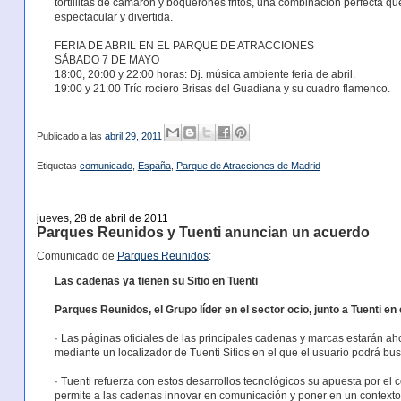
tortillitas de camarón y boquerones fritos, una combinación perfecta qu
espectacular y divertida.
FERIA DE ABRIL EN EL PARQUE DE ATRACCIONES
SÁBADO 7 DE MAYO
18:00, 20:00 y 22:00 horas: Dj. música ambiente feria de abril.
19:00 y 21:00 Trío rociero Brisas del Guadiana y su cuadro flamenco.
Publicado a las
abril 29, 2011
Etiquetas
comunicado
,
España
,
Parque de Atracciones de Madrid
jueves, 28 de abril de 2011
Parques Reunidos y Tuenti anuncian un acuerdo
Comunicado de
Parques Reunidos
:
Las cadenas ya tienen su Sitio en Tuenti
Parques Reunidos, el Grupo líder en el sector ocio, junto a Tuenti en 
· Las páginas oficiales de las principales cadenas y marcas estarán a
mediante un localizador de Tuenti Sitios en el que el usuario podrá bus
· Tuenti refuerza con estos desarrollos tecnológicos su apuesta por el 
permite a las cadenas innovar en comunicación y poner en un contexto 