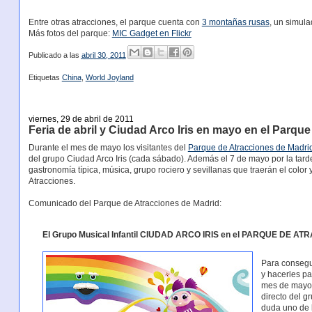
Entre otras atracciones, el parque cuenta con
3 montañas rusas
, un simula
Más fotos del parque:
MIC Gadget en Flickr
Publicado a las
abril 30, 2011
Etiquetas
China
,
World Joyland
viernes, 29 de abril de 2011
Feria de abril y Ciudad Arco Iris en mayo en el Parqu
Durante el mes de mayo los visitantes del
Parque de Atracciones de Madri
del grupo Ciudad Arco Iris (cada sábado). Además el 7 de mayo por la tarde 
gastronomía típica, música, grupo rociero y sevillanas que traerán el color
Atracciones.
Comunicado del Parque de Atracciones de Madrid:
El Grupo Musical Infantil CIUDAD ARCO IRIS en el PARQUE DE 
Para consegu
y hacerles p
mes de mayo 
directo del g
duda uno de l