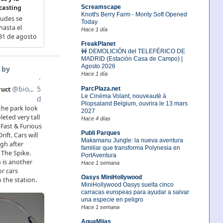
Screamscape
Knott's Berry Farm - Monty Soft Opened
Today
Hace 1 día
FreakPlanet
🚧 DEMOLICIÓN del TELEFÉRICO DE
MADRID (Estación Casa de Campo) |
Agosto 2026
Hace 1 día
ParcPlaza.net
Le Cinéma Volant, nouveauté à
Plopsaland Belgium, ouvrira le 13 mars
2027
Hace 4 días
Publi Parques
Makamanu Jungle: la nueva aventura
familiar que transforma Polynesia en
PortAventura
Hace 1 semana
Oasys MiniHollywood
MiniHollywood Oasys suelta cinco
carracas europeas para ayudar a salvar
una especie en peligro
Hace 1 semana
AquaMijas