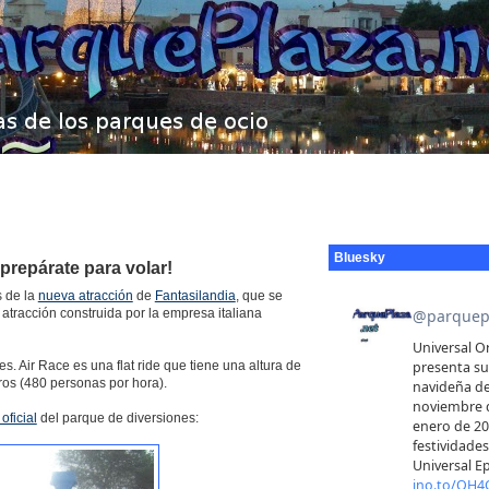
Bluesky
prepárate para volar!
 de la
nueva atracción
de
Fantasilandia
, que se
atracción construida por la empresa italiana
. Air Race es una flat ride que tiene una altura de
ros (480 personas por hora).
ficial
del parque de diversiones: