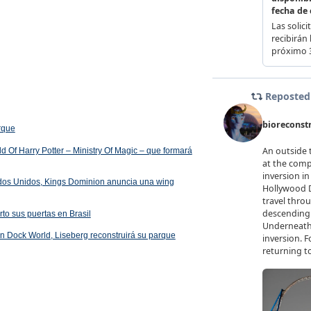
arque
 Of Harry Potter – Ministry Of Magic – que formará
ados Unidos, Kings Dominion anuncia una wing
rto sus puertas en Brasil
 en Dock World, Liseberg reconstruirá su parque