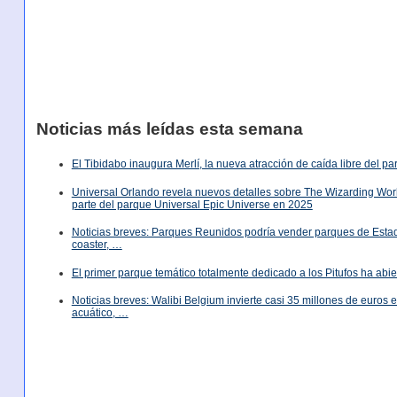
Noticias más leídas esta semana
El Tibidabo inaugura Merlí, la nueva atracción de caída libre del p
Universal Orlando revela nuevos detalles sobre The Wizarding World
parte del parque Universal Epic Universe en 2025
Noticias breves: Parques Reunidos podría vender parques de Est
coaster, …
El primer parque temático totalmente dedicado a los Pitufos ha abie
Noticias breves: Walibi Belgium invierte casi 35 millones de euros
acuático, …