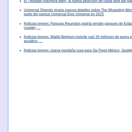
El Tibidabo inaugura Merlí, la nueva atracción de caída libre del p
Universal Orlando revela nuevos detalles sobre The Wizarding World
parte del parque Universal Epic Universe en 2025
Noticias breves: Parques Reunidos podría vender parques de Est
coaster, …
Noticias breves: Walibi Belgium invierte casi 35 millones de euros
acuático, …
Noticias breves: nueva montaña rusa para Six Flags México, SeaW