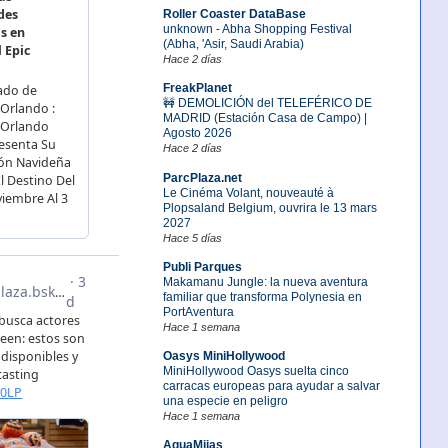
Roller Coaster DataBase
unknown - Abha Shopping Festival
(Abha, 'Asir, Saudi Arabia)
Hace 2 días
FreakPlanet
🚧 DEMOLICIÓN del TELEFÉRICO DE
MADRID (Estación Casa de Campo) |
Agosto 2026
Hace 2 días
ParcPlaza.net
Le Cinéma Volant, nouveauté à
Plopsaland Belgium, ouvrira le 13 mars
2027
Hace 5 días
Publi Parques
Makamanu Jungle: la nueva aventura
familiar que transforma Polynesia en
PortAventura
Hace 1 semana
Oasys MiniHollywood
MiniHollywood Oasys suelta cinco
carracas europeas para ayudar a salvar
una especie en peligro
Hace 1 semana
AquaMijas