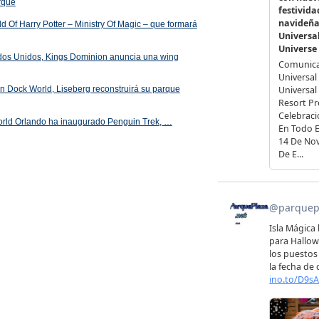
arque
 Of Harry Potter – Ministry Of Magic – que formará
ados Unidos, Kings Dominion anuncia una wing
 en Dock World, Liseberg reconstruirá su parque
orld Orlando ha inaugurado Penguin Trek, …