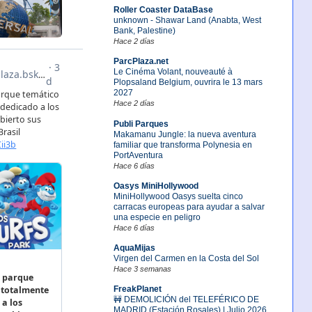
Roller Coaster DataBase
unknown - Shawar Land (Anabta, West
Bank, Palestine)
Hace 2 días
ParcPlaza.net
Le Cinéma Volant, nouveauté à
Plopsaland Belgium, ouvrira le 13 mars
2027
Hace 2 días
Publi Parques
Makamanu Jungle: la nueva aventura
familiar que transforma Polynesia en
PortAventura
Hace 6 días
Oasys MiniHollywood
MiniHollywood Oasys suelta cinco
carracas europeas para ayudar a salvar
una especie en peligro
Hace 6 días
AquaMijas
Virgen del Carmen en la Costa del Sol
Hace 3 semanas
FreakPlanet
🚧 DEMOLICIÓN del TELEFÉRICO DE
MADRID (Estación Rosales) | Julio 2026