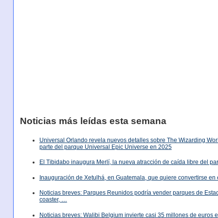
Noticias más leídas esta semana
Universal Orlando revela nuevos detalles sobre The Wizarding World
parte del parque Universal Epic Universe en 2025
El Tibidabo inaugura Merlí, la nueva atracción de caída libre del p
Inauguración de Xetulhá, en Guatemala, que quiere convertirse en 
Noticias breves: Parques Reunidos podría vender parques de Est
coaster, …
Noticias breves: Walibi Belgium invierte casi 35 millones de euros