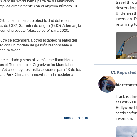
rtAventura World forma parte de su ambicioso
 implica directamente con el objetivo número 13
0% del suministro de electricidad del resort
es de CO2, Garantía de origen (GdO). Además, la
n el proyecto “plástico cero” para 2020.
eutro se extenderá a otros establecimientos del
iso con un modelo de gestión responsable y
entura World.
 de cuidado y sensibilización medioambiental.
ra el Turismo de la Organización Mundial del
 A día de hoy desarrolla acciones para 13 de los
a #PorElClima para movilizar a la hostelería
Entrada antigua