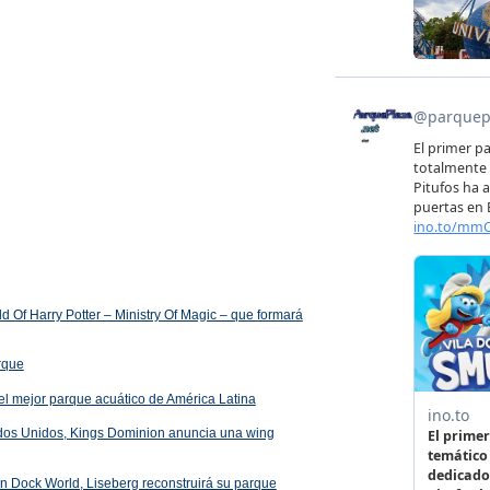
 Of Harry Potter – Ministry Of Magic – que formará
arque
el mejor parque acuático de América Latina
ados Unidos, Kings Dominion anuncia una wing
 en Dock World, Liseberg reconstruirá su parque