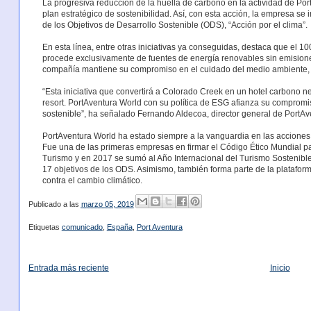
La progresiva reducción de la huella de carbono en la actividad de Po
plan estratégico de sostenibilidad. Así, con esta acción, la empresa se
de los Objetivos de Desarrollo Sostenible (ODS), “Acción por el clima”.
En esta línea, entre otras iniciativas ya conseguidas, destaca que el 10
procede exclusivamente de fuentes de energía renovables sin emision
compañía mantiene su compromiso en el cuidado del medio ambiente, co
“Esta iniciativa que convertirá a Colorado Creek en un hotel carbono n
resort. PortAventura World con su política de ESG afianza su comprom
sostenible”, ha señalado Fernando Aldecoa, director general de PortAv
PortAventura World ha estado siempre a la vanguardia en las acciones
Fue una de las primeras empresas en firmar el Código Ético Mundial pa
Turismo y en 2017 se sumó al Año Internacional del Turismo Sostenible.
17 objetivos de los ODS. Asimismo, también forma parte de la plataform
contra el cambio climático.
Publicado a las
marzo 05, 2019
Etiquetas
comunicado
,
España
,
Port Aventura
Entrada más reciente
Inicio