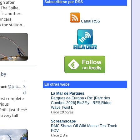
Subscribirse por RSS
Canal RSS
En otras webs
La Mar de Parques
Parques de Europa • Re: [Parc des
Combes 2026] Bis2Fly - RES Rides
Wave Twist L
Hace 10 horas
Screamscape
RMC Shows Off Wild Moose Test Track
POV
Hace 1 día