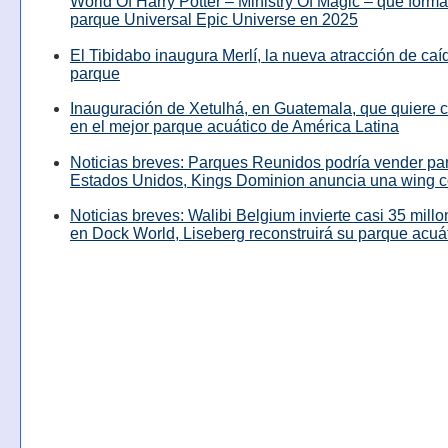
World Of Harry Potter – Ministry Of Magic – que forma
parque Universal Epic Universe en 2025
El Tibidabo inaugura Merlí, la nueva atracción de caíd
parque
Inauguración de Xetulhá, en Guatemala, que quiere c
en el mejor parque acuático de América Latina
Noticias breves: Parques Reunidos podría vender pa
Estados Unidos, Kings Dominion anuncia una wing c
Noticias breves: Walibi Belgium invierte casi 35 mill
en Dock World, Liseberg reconstruirá su parque acuá