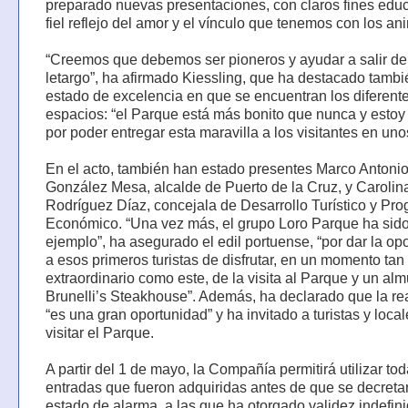
preparado nuevas presentaciones, con claros fines educ
fiel reflejo del amor y el vínculo que tenemos con los an
“Creemos que debemos ser pioneros y ayudar a salir de
letargo”, ha afirmado Kiessling, que ha destacado tambi
estado de excelencia en que se encuentran los diferent
espacios: “el Parque está más bonito que nunca y estoy
por poder entregar esta maravilla a los visitantes en uno
En el acto, también han estado presentes Marco Antoni
González Mesa, alcalde de Puerto de la Cruz, y Carolin
Rodríguez Díaz, concejala de Desarrollo Turístico y Pro
Económico. “Una vez más, el grupo Loro Parque ha sido
ejemplo”, ha asegurado el edil portuense, “por dar la op
a esos primeros turistas de disfrutar, en un momento tan
extraordinario como este, de la visita al Parque y un al
Brunelli’s Steakhouse”. Además, ha declarado que la re
“es una gran oportunidad” y ha invitado a turistas y local
visitar el Parque.
A partir del 1 de mayo, la Compañía permitirá utilizar tod
entradas que fueron adquiridas antes de que se decretar
estado de alarma, a las que ha otorgado validez indefini