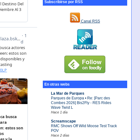
Subscribirse por RSS
Canal RSS
En otras webs
La Mar de Parques
Parques de Europa • Re: [Parc des
Combes 2026] Bis2Fly - RES Rides
Wave Twist L
Hace 1 día
Screamscape
RMC Shows Off Wild Moose Test Track
POV
Hace 2 días