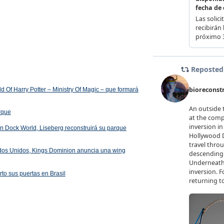
 Of Harry Potter – Ministry Of Magic – que formará
arque
 en Dock World, Liseberg reconstruirá su parque
ados Unidos, Kings Dominion anuncia una wing
rto sus puertas en Brasil