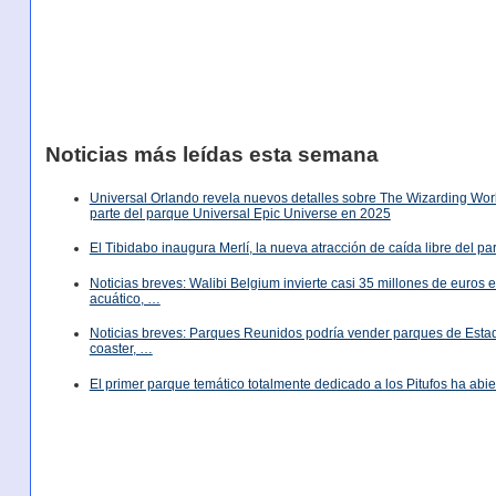
Noticias más leídas esta semana
Universal Orlando revela nuevos detalles sobre The Wizarding World
parte del parque Universal Epic Universe en 2025
El Tibidabo inaugura Merlí, la nueva atracción de caída libre del p
Noticias breves: Walibi Belgium invierte casi 35 millones de euros
acuático, …
Noticias breves: Parques Reunidos podría vender parques de Est
coaster, …
El primer parque temático totalmente dedicado a los Pitufos ha abie