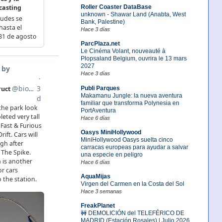
Roller Coaster DataBase
unknown - Shawar Land (Anabta, West
Bank, Palestine)
Hace 3 días
ParcPlaza.net
Le Cinéma Volant, nouveauté à
Plopsaland Belgium, ouvrira le 13 mars
2027
Hace 3 días
Publi Parques
Makamanu Jungle: la nueva aventura
familiar que transforma Polynesia en
PortAventura
Hace 6 días
Oasys MiniHollywood
MiniHollywood Oasys suelta cinco
carracas europeas para ayudar a salvar
una especie en peligro
Hace 6 días
AquaMijas
Virgen del Carmen en la Costa del Sol
Hace 3 semanas
FreakPlanet
🚧 DEMOLICIÓN del TELEFÉRICO DE
MADRID (Estación Rosales) | Julio 2026