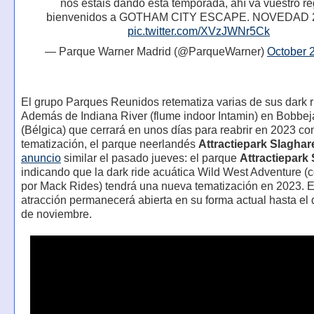
nos estáis dando esta temporada, ahí va vuestro re
bienvenidos a GOTHAM CITY ESCAPE. NOVEDAD 2
pic.twitter.com/XVzJWNr5Ck
— Parque Warner Madrid (@ParqueWarner)
October 
El grupo Parques Reunidos retematiza varias de sus dark r
Además de Indiana River (flume indoor Intamin) en Bobbe
(Bélgica) que cerrará en unos días para reabrir en 2023 c
tematización, el parque neerlandés
Attractiepark Slaghar
anuncio
similar el pasado jueves: el parque
Attractiepark
indicando que la dark ride acuática Wild West Adventure (
por Mack Rides) tendrá una nueva tematización en 2023. E
atracción permanecerá abierta en su forma actual hasta el
de noviembre.