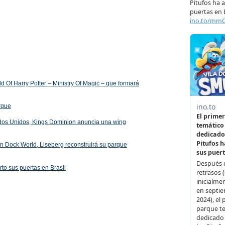
 Of Harry Potter – Ministry Of Magic – que formará
arque
ados Unidos, Kings Dominion anuncia una wing
 en Dock World, Liseberg reconstruirá su parque
rto sus puertas en Brasil