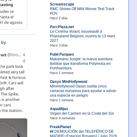
Screamscape
RMC Shows Off Wild Moose Test Track
POV
Hace 2 días
ParcPlaza.net
Le Cinéma Volant, nouveauté à
Plopsaland Belgium, ouvrira le 13 mars
2027
Hace 3 días
Publi Parques
Makamanu Jungle: la nueva aventura
familiar que transforma Polynesia en
PortAventura
Hace 1 semana
Oasys MiniHollywood
MiniHollywood Oasys suelta cinco
carracas europeas para ayudar a salvar
una especie en peligro
Hace 1 semana
AquaMijas
Virgen del Carmen en la Costa del Sol
Hace 4 semanas
FreakPlanet
🚧 DEMOLICIÓN del TELEFÉRICO DE
MADRID (Estación Rosales) | Julio 2026