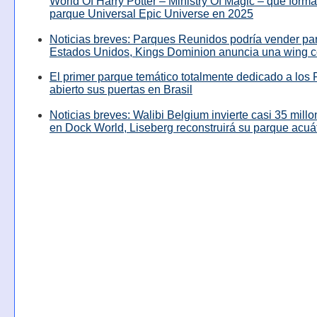
World Of Harry Potter – Ministry Of Magic – que forma
parque Universal Epic Universe en 2025
Noticias breves: Parques Reunidos podría vender pa
Estados Unidos, Kings Dominion anuncia una wing c
El primer parque temático totalmente dedicado a los 
abierto sus puertas en Brasil
Noticias breves: Walibi Belgium invierte casi 35 mill
en Dock World, Liseberg reconstruirá su parque acuá