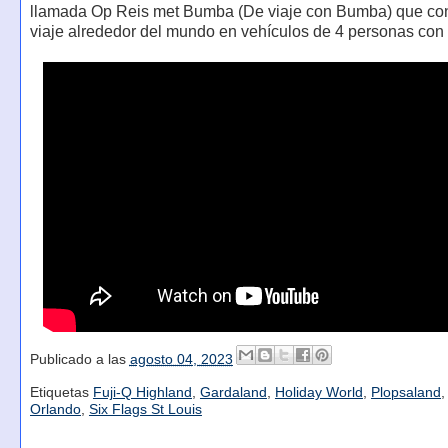
llamada Op Reis met Bumba (De viaje con Bumba) que con
viaje alrededor del mundo en vehículos de 4 personas co
Publicado a las
agosto 04, 2023
Etiquetas
Fuji-Q Highland
,
Gardaland
,
Holiday World
,
Plopsaland
Orlando
,
Six Flags St Louis