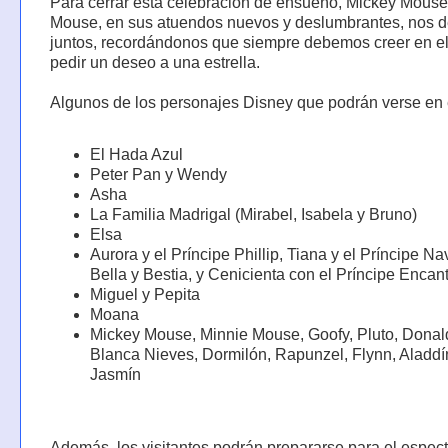
Para cerrar esta celebración de ensueño, Mickey Mouse
Mouse, en sus atuendos nuevos y deslumbrantes, nos 
juntos, recordándonos que siempre debemos creer en e
pedir un deseo a una estrella.
Algunos de los personajes Disney que podrán verse en e
El Hada Azul
Peter Pan y Wendy
Asha
La Familia Madrigal (Mirabel, Isabela y Bruno)
Elsa
Aurora y el Príncipe Phillip, Tiana y el Príncipe N
Bella y Bestia, y Cenicienta con el Príncipe Encan
Miguel y Pepita
Moana
Mickey Mouse, Minnie Mouse, Goofy, Pluto, Donald
Blanca Nieves, Dormilón, Rapunzel, Flynn, Aladdí
Jasmín
Además, los visitantes podrán prepararse para el espec