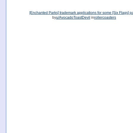
[Enchanted Parks] trademark applications for some [Six Flags] p
by
u/AvocadoToastDevil
in
rollercoasters