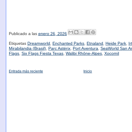
Publicado a las
enero 26, 2026
Etiquetas
Dreamworld
,
Enchanted Parks
,
Etnaland
,
Heide Park
,
Ir
Mirabilandia (Brasil)
,
Parc Astérix
,
Port Aventura
,
SeaWorld San An
Flags
,
Six Flags Fiesta Texas
,
Walibi Rhône-Alpes
,
Xocomil
Entrada más reciente
Inicio