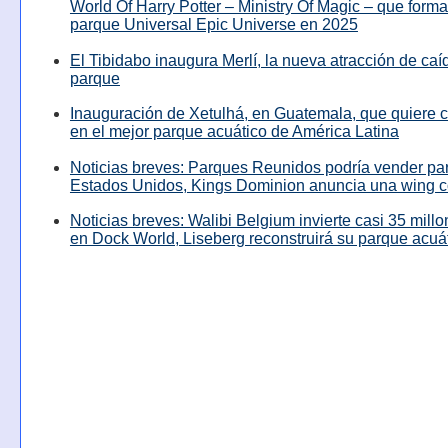
World Of Harry Potter – Ministry Of Magic – que forma
parque Universal Epic Universe en 2025
El Tibidabo inaugura Merlí, la nueva atracción de caíd
parque
Inauguración de Xetulhá, en Guatemala, que quiere c
en el mejor parque acuático de América Latina
Noticias breves: Parques Reunidos podría vender pa
Estados Unidos, Kings Dominion anuncia una wing c
Noticias breves: Walibi Belgium invierte casi 35 mill
en Dock World, Liseberg reconstruirá su parque acuá