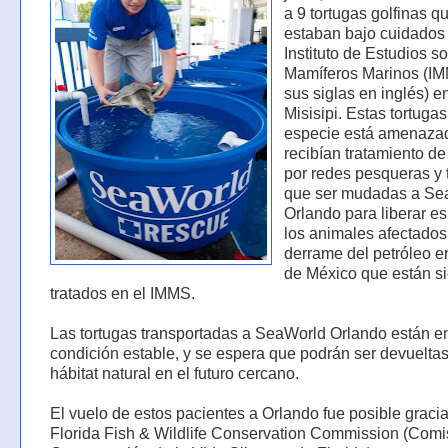
a 9 tortugas golfinas q
estaban bajo cuidados 
Instituto de Estudios s
Mamíferos Marinos (IM
sus siglas en inglés) en
Misisipi. Estas tortuga
especie está amenaza
recibían tratamiento de
por redes pesqueras y 
que ser mudadas a Se
Orlando para liberar e
los animales afectados
derrame del petróleo e
de México que están s
tratados en el IMMS.
Las tortugas transportadas a SeaWorld Orlando están e
condición estable, y se espera que podrán ser devuelta
hábitat natural en el futuro cercano.
El vuelo de estos pacientes a Orlando fue posible graci
Florida Fish & Wildlife Conservation Commission (Comi