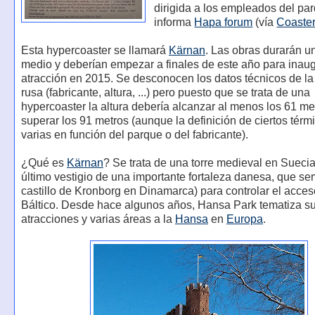
dirigida a los empleados del pa
informa
Hapa forum
(vía
Coaster
Esta hypercoaster se llamará
Kärnan
. Las obras durarán u
medio y deberían empezar a finales de este año para inaug
atracción en 2015. Se desconocen los datos técnicos de l
rusa (fabricante, altura, ...) pero puesto que se trata de una
hypercoaster la altura debería alcanzar al menos los 61 me
superar los 91 metros (aunque la definición de ciertos tér
varias en función del parque o del fabricante).
¿Qué es
Kärnan
? Se trata de una torre medieval en Suecia
último vestigio de una importante fortaleza danesa, que ser
castillo de Kronborg en Dinamarca) para controlar el acces
Báltico. Desde hace algunos años, Hansa Park tematiza s
atracciones y varias áreas a la
Hansa
en
Europa
.