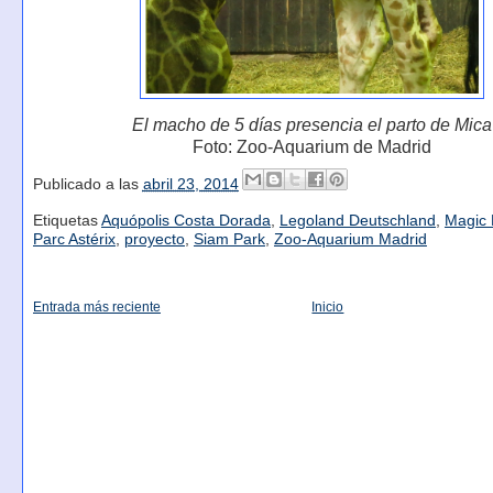
El macho de 5 días presencia el parto de Mica
Foto: Zoo-Aquarium de Madrid
Publicado a las
abril 23, 2014
Etiquetas
Aquópolis Costa Dorada
,
Legoland Deutschland
,
Magic
Parc Astérix
,
proyecto
,
Siam Park
,
Zoo-Aquarium Madrid
Entrada más reciente
Inicio