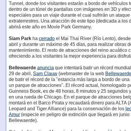
Tunnel, donde los visitantes estarán a bordo de vehículos 
dentro de un túnel de pantallas con imágenes en 3D y efec
especiales para un viaje durante el cual sufrirán un ataque
extraterrestres. Una atracción de este tipo (dedicada a los 
abrirá este año en Movie Park Germany.
Siam Park
ha
cerrado
el Mai Thai River (Río Lento), desde
abril y durante un máximo de 45 días, para realizar obras d
mantenimiento. El resto de atracciones del reino acuático 
ofreciendo a los visitantes la mejor experiencia para disfrut
Bellewaerde
anuncia
que intentará batir un récord mundial
29 de abril,
Sam Clauw
(webmaster de la web
Bellewaerd
de batir el récord de la "estancia más larga a bordo de una
un parque de atracciones". El récord actual, homologado po
Guinness Book, es de 48 horas, 8 minutos y 25 segundos y
en una rueda de Chicago. En el parque de atracciones be
montará en el Barco Pirata y recaudará dinero para ALTA 
Leopard and Tiger Alliance) para la conservación de los
le
Amur
(especie en peligro de extinción que llegará en junio
Bellewaerde).