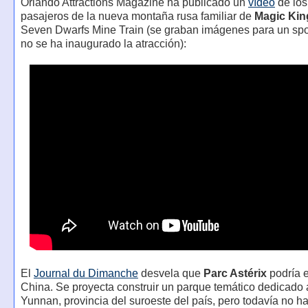
Orlando Attractions Magazine ha publicado un
vídeo
de los
pasajeros de la nueva montaña rusa familiar de
Magic Ki
Seven Dwarfs Mine Train (se graban imágenes para un spo
no se ha inaugurado la atracción):
El
Journal du Dimanche
desvela que
Parc Astérix
podría e
China. Se proyecta construir un parque temático dedicado 
Yunnan, provincia del suroeste del país, pero todavía no h