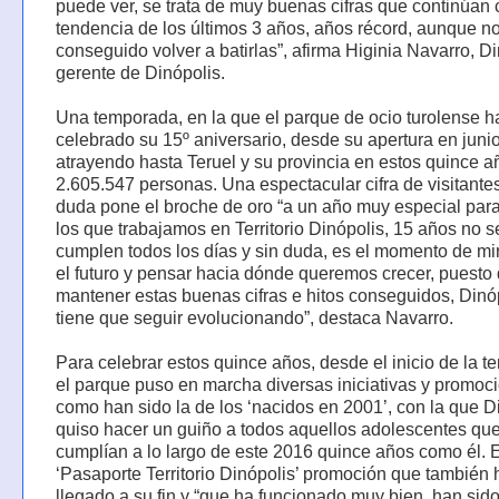
puede ver, se trata de muy buenas cifras que continúan 
tendencia de los últimos 3 años, años récord, aunque 
conseguido volver a batirlas”, afirma Higinia Navarro, Di
gerente de Dinópolis.
Una temporada, en la que el parque de ocio turolense h
celebrado su 15º aniversario, desde su apertura en juni
atrayendo hasta Teruel y su provincia en estos quince a
2.605.547 personas. Una espectacular cifra de visitante
duda pone el broche de oro “a un año muy especial par
los que trabajamos en Territorio Dinópolis, 15 años no s
cumplen todos los días y sin duda, es el momento de mi
el futuro y pensar hacia dónde queremos crecer, puesto
mantener estas buenas cifras e hitos conseguidos, Dinó
tiene que seguir evolucionando”, destaca Navarro.
Para celebrar estos quince años, desde el inicio de la 
el parque puso en marcha diversas iniciativas y promoc
como han sido la de los ‘nacidos en 2001’, con la que D
quiso hacer un guiño a todos aquellos adolescentes qu
cumplían a lo largo de este 2016 quince años como él. E
‘Pasaporte Territorio Dinópolis’ promoción que también 
llegado a su fin y “que ha funcionado muy bien, han si