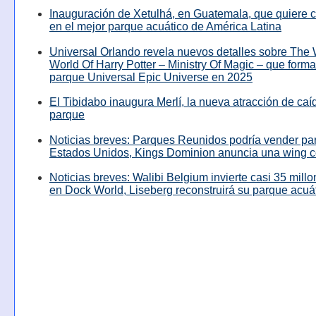
Inauguración de Xetulhá, en Guatemala, que quiere c
en el mejor parque acuático de América Latina
Universal Orlando revela nuevos detalles sobre The
World Of Harry Potter – Ministry Of Magic – que forma
parque Universal Epic Universe en 2025
El Tibidabo inaugura Merlí, la nueva atracción de caíd
parque
Noticias breves: Parques Reunidos podría vender pa
Estados Unidos, Kings Dominion anuncia una wing c
Noticias breves: Walibi Belgium invierte casi 35 mill
en Dock World, Liseberg reconstruirá su parque acuá