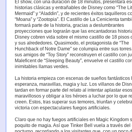
El show, con una duración de 18 minutos, presentará e
historias clásicas y entrañables de Disney como “The Lit
Mermaid” y “Aladdin”, y de recientes éxitos taquilleros 
“Moana” y “Zootopia”. El Castillo de La Cenicienta tamb
formará parte de la historia, gracias a deslumbrantes
proyecciones que lograrán que las encantadoras histori
Disney cobren vida sobre el mismo castillo de 18 pisos d
y sus alrededores. Quasimodo, el protagonista de “The
Hunchback of Notre Dame” se columpia entre sus torre
sus amigos de “Toy Story” reconstruyen el castillo con j
Maleficent de “Sleeping Beauty”, envuelve el castillo co
inimitables llamas verdes.
La historia empieza con escenas de sueños fantásticos 
esperanza, maravillas, magia y luz. Los villanos de Dis
tardan en formar parte del relato al intentar aplastar es
maravillosos y obligar a los héroes a luchar por lo que 
creen. Estos, tras superar sus temores, triunfan y celebr
victoria con espectaculares fuegos artificiales.
Claro que no hay fuegos artificiales en Magic Kingdom s
poquito de magia. Así que Tinker Bell vuela a través del 
nocturno, recordando a los visitantes que, con un poco d