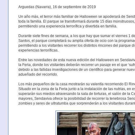
Arguedas (Navarra), 16 de septiembre de 2019
Un año más, el terror más familiar de Halloween se apoderará de Senda
toda la familia. El parque se transformará durante 15 días monstruosos,
permitiendo una experiencia terrorífica y divertida en familia.
Durante siete fines de semana, a los que hay que sumar el viernes 1 de
Santos, el parque completará su amplia oferta de ocio con la program
permitiendo a los visitantes recorrer los distintos rincones del parque 
experiencias terroríficas.
Entre las novedades de esta nueva edición del Halloween en Sendaviv
la Feria, donde los visitantes deberán recorrer un pasaje en el que ‘su
debido a las fallidas investigaciones de un científico para generar nu
adueñado del recorrido.
Los más pequeños de la casa mostrarán su valentía recorriendo El Rin
Situado en la zona de la Feria junto a la instalación de las nutrias, en e
superarán sus miedos atravesando la sala de torturas, el salón de la Ce
mayores, Sendaviva ofrece la posibilidad de recorrer la tenebrosa Send
zombies y seres de ultratumba que sorprenderán a los visitantes duran