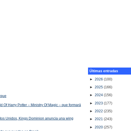
Últimas entradas
►
2026
(100)
►
2025
(166)
►
2024
(156)
arque
►
2023
(177)
 Of Harry Potter – Ministry Of Magic – que formará
►
2022
(235)
ados Unidos, Kings Dominion anuncia una wing
►
2021
(243)
►
2020
(257)