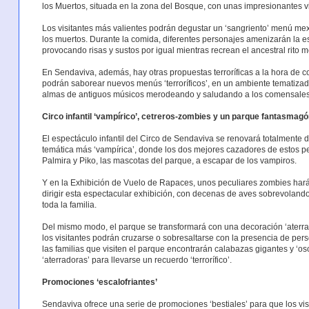
los Muertos, situada en la zona del Bosque, con unas impresionantes v
Los visitantes más valientes podrán degustar un ‘sangriento’ menú mex
los muertos. Durante la comida, diferentes personajes amenizarán la e
provocando risas y sustos por igual mientras recrean el ancestral rito 
En Sendaviva, además, hay otras propuestas terroríficas a la hora de com
podrán saborear nuevos menús ‘terroríficos’, en un ambiente tematizad
almas de antiguos músicos merodeando y saludando a los comensales
Circo infantil ‘vampírico’, cetreros-zombies y un parque fantasmagó
El espectáculo infantil del Circo de Sendaviva se renovará totalmente
temática más ‘vampírica’, donde los dos mejores cazadores de estos pe
Palmira y Piko, las mascotas del parque, a escapar de los vampiros.
Y en la Exhibición de Vuelo de Rapaces, unos peculiares zombies harán
dirigir esta espectacular exhibición, con decenas de aves sobrevolando 
toda la familia.
Del mismo modo, el parque se transformará con una decoración ‘aterrad
los visitantes podrán cruzarse o sobresaltarse con la presencia de perso
las familias que visiten el parque encontrarán calabazas gigantes y ‘o
‘aterradoras’ para llevarse un recuerdo ‘terrorífico’.
Promociones ‘escalofriantes’
Sendaviva ofrece una serie de promociones ‘bestiales’ para que los vis