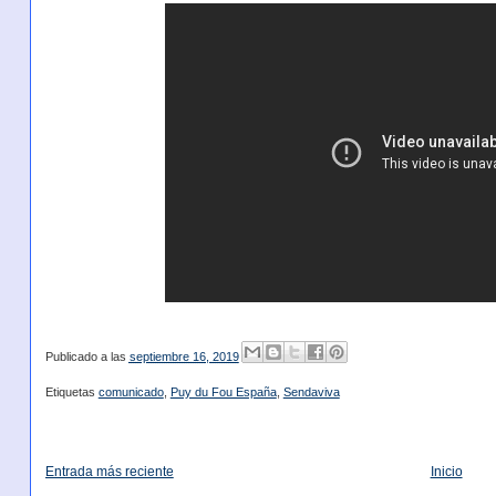
Publicado a las
septiembre 16, 2019
Etiquetas
comunicado
,
Puy du Fou España
,
Sendaviva
Entrada más reciente
Inicio