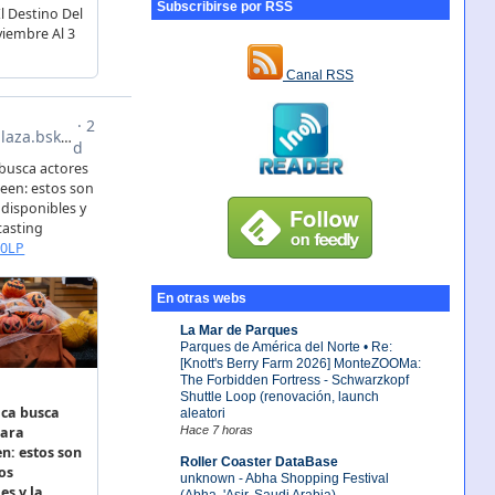
Subscribirse por RSS
Canal RSS
En otras webs
La Mar de Parques
Parques de América del Norte • Re:
[Knott's Berry Farm 2026] MonteZOOMa:
The Forbidden Fortress - Schwarzkopf
Shuttle Loop (renovación, launch
aleatori
Hace 7 horas
Roller Coaster DataBase
unknown - Abha Shopping Festival
(Abha, 'Asir, Saudi Arabia)