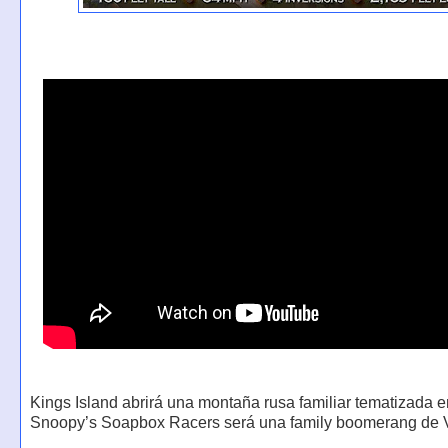
Kings Island abrirá una montaña rusa familiar tematizada 
Snoopy’s Soapbox Racers será una family boomerang de