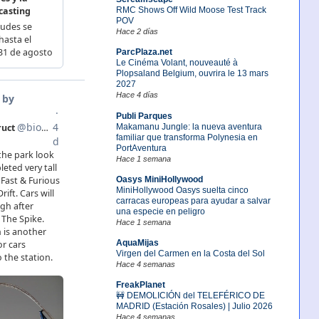
RMC Shows Off Wild Moose Test Track
POV
Hace 2 días
ParcPlaza.net
Le Cinéma Volant, nouveauté à
Plopsaland Belgium, ouvrira le 13 mars
2027
Hace 4 días
Publi Parques
Makamanu Jungle: la nueva aventura
familiar que transforma Polynesia en
PortAventura
Hace 1 semana
Oasys MiniHollywood
MiniHollywood Oasys suelta cinco
carracas europeas para ayudar a salvar
una especie en peligro
Hace 1 semana
AquaMijas
Virgen del Carmen en la Costa del Sol
Hace 4 semanas
FreakPlanet
🚧 DEMOLICIÓN del TELEFÉRICO DE
MADRID (Estación Rosales) | Julio 2026
Hace 4 semanas