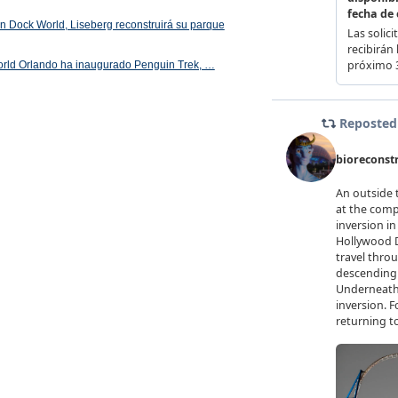
 en Dock World, Liseberg reconstruirá su parque
orld Orlando ha inaugurado Penguin Trek, …