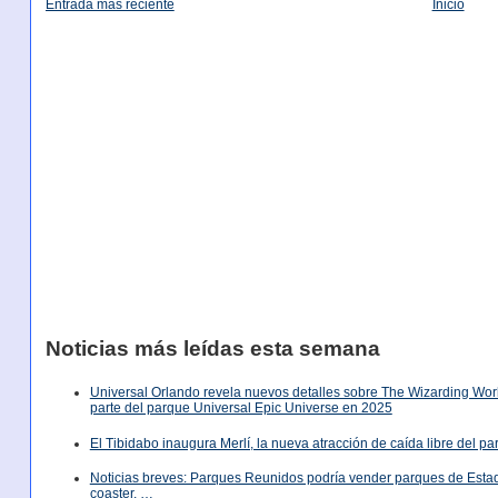
Entrada más reciente
Inicio
Noticias más leídas esta semana
Universal Orlando revela nuevos detalles sobre The Wizarding World
parte del parque Universal Epic Universe en 2025
El Tibidabo inaugura Merlí, la nueva atracción de caída libre del p
Noticias breves: Parques Reunidos podría vender parques de Est
coaster, …