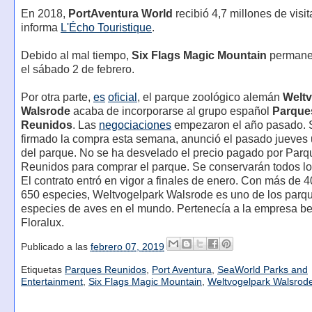
En 2018,
PortAventura World
recibió 4,7 millones de visi
informa
L'Écho Touristique
.
Debido al mal tiempo,
Six Flags Magic Mountain
permane
el sábado 2 de febrero.
Por otra parte,
es
oficial
, el parque zoológico alemán
Weltv
Walsrode
acaba de incorporarse al grupo español
Parque
Reunidos
. Las
negociaciones
empezaron el año pasado. 
firmado la compra esta semana, anunció el pasado jueves 
del parque. No se ha desvelado el precio pagado por Parq
Reunidos para comprar el parque. Se conservarán todos l
El contrato entró en vigor a finales de enero. Con más de 
650 especies, Weltvogelpark Walsrode es uno de los parq
especies de aves en el mundo. Pertenecía a la empresa b
Floralux.
Publicado a las
febrero 07, 2019
Etiquetas
Parques Reunidos
,
Port Aventura
,
SeaWorld Parks and
Entertainment
,
Six Flags Magic Mountain
,
Weltvogelpark Walsrod