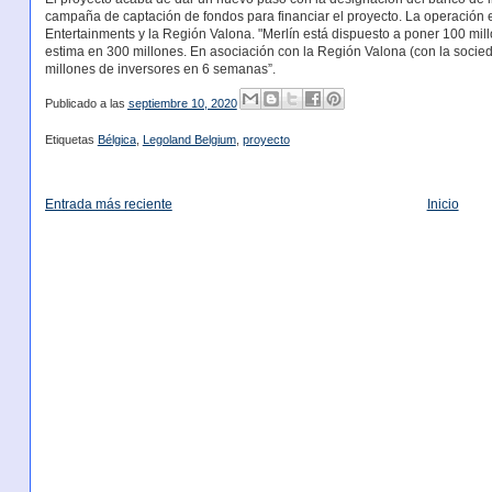
campaña de captación de fondos para financiar el proyecto. La operación e
Entertainments y la Región Valona. "Merlín está dispuesto a poner 100 mil
estima en 300 millones. En asociación con la Región Valona (con la socie
millones de inversores en 6 semanas”.
Publicado a las
septiembre 10, 2020
Etiquetas
Bélgica
,
Legoland Belgium
,
proyecto
Entrada más reciente
Inicio