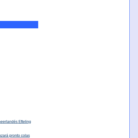
neerlandés Efteling
nzará pronto colas