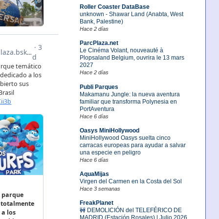
Roller Coaster DataBase
unknown - Shawar Land (Anabta, West
Bank, Palestine)
Hace 2 días
ParcPlaza.net
Le Cinéma Volant, nouveauté à
Plopsaland Belgium, ouvrira le 13 mars
2027
Hace 2 días
Publi Parques
Makamanu Jungle: la nueva aventura
familiar que transforma Polynesia en
PortAventura
Hace 6 días
Oasys MiniHollywood
MiniHollywood Oasys suelta cinco
carracas europeas para ayudar a salvar
una especie en peligro
Hace 6 días
AquaMijas
Virgen del Carmen en la Costa del Sol
Hace 3 semanas
FreakPlanet
🚧 DEMOLICIÓN del TELEFÉRICO DE
MADRID (Estación Rosales) | Julio 2026