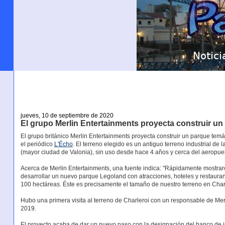
jueves, 10 de septiembre de 2020
El grupo Merlin Entertainments proyecta construir u
El grupo británico Merlin Entertainments proyecta construir un parque tem
el periódico
L'Écho
. El terreno elegido es un antiguo terreno industrial de
(mayor ciudad de Valonia), sin uso desde hace 4 años y cerca del aeropuer
Acerca de Merlin Entertainments, una fuente indica: "Rápidamente mostraro
desarrollar un nuevo parque Legoland con atracciones, hoteles y restaura
100 hectáreas. Éste es precisamente el tamaño de nuestro terreno en Charl
Hubo una primera visita al terreno de Charleroi con un responsable de Mer
2019.
El proyecto acaba de dar un nuevo paso con la designación del banco de 