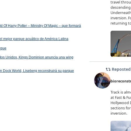
 Of Harry Potter – Ministry Of Magic – que formará
el mejor parque acuático de América Latina
arque
ados Unidos, Kings Dominion anuncia una wing
 en Dock World, Liseberg reconstruirá su parque