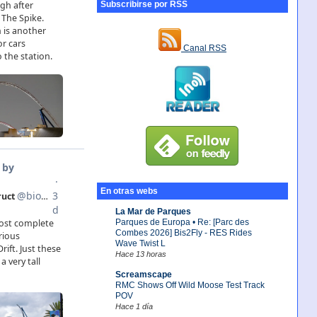
Subscribirse por RSS
Canal RSS
En otras webs
La Mar de Parques
Parques de Europa • Re: [Parc des
Combes 2026] Bis2Fly - RES Rides
Wave Twist L
Hace 13 horas
Screamscape
RMC Shows Off Wild Moose Test Track
POV
Hace 1 día