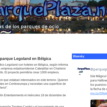
Bluesky
n parque Legoland en Bélgica
ático Legoland con hoteles en Bélgica, según informa
 la empresa estadounidense Caterpillar en Charleroi
to. El proyecto permitiría crear 1000 empleos.
n que estaban interesados ​​en este terreno. Quieren
ntes en Centroeuropa y necesitan una superficie de
eroi".
lin Entertainments el miércoles 18 de diciembre de
inversión Tandem Capital y el lanzamiento de una