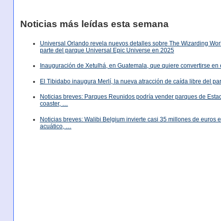
Noticias más leídas esta semana
Universal Orlando revela nuevos detalles sobre The Wizarding World
parte del parque Universal Epic Universe en 2025
Inauguración de Xetulhá, en Guatemala, que quiere convertirse en 
El Tibidabo inaugura Merlí, la nueva atracción de caída libre del p
Noticias breves: Parques Reunidos podría vender parques de Est
coaster, …
Noticias breves: Walibi Belgium invierte casi 35 millones de euros
acuático, …