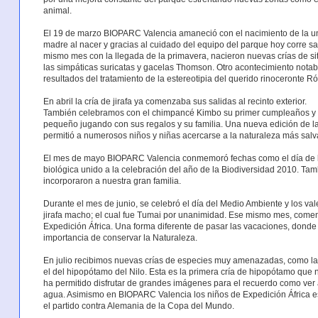
animal.
El 19 de marzo BIOPARC Valencia amaneció con el nacimiento de la una 
madre al nacer y gracias al cuidado del equipo del parque hoy corre sa
mismo mes con la llegada de la primavera, nacieron nuevas crías de 
las simpáticas suricatas y gacelas Thomson. Otro acontecimiento nota
resultados del tratamiento de la estereotipia del querido rinoceronte R
En abril la cría de jirafa ya comenzaba sus salidas al recinto exterior.
También celebramos con el chimpancé Kimbo su primer cumpleaños y p
pequeño jugando con sus regalos y su familia. Una nueva edición de l
permitió a numerosos niños y niñas acercarse a la naturaleza más salv
El mes de mayo BIOPARC Valencia conmemoró fechas como el día de las a
biológica unido a la celebración del año de la Biodiversidad 2010. Ta
incorporaron a nuestra gran familia.
Durante el mes de junio, se celebró el día del Medio Ambiente y los va
jirafa macho; el cual fue Tumai por unanimidad. Ese mismo mes, comen
Expedición África. Una forma diferente de pasar las vacaciones, donde 
importancia de conservar la Naturaleza.
En julio recibimos nuevas crías de especies muy amenazadas, como las
el del hipopótamo del Nilo. Esta es la primera cría de hipopótamo qu
ha permitido disfrutar de grandes imágenes para el recuerdo como ver 
agua. Asimismo en BIOPARC Valencia los niños de Expedición África e
el partido contra Alemania de la Copa del Mundo.