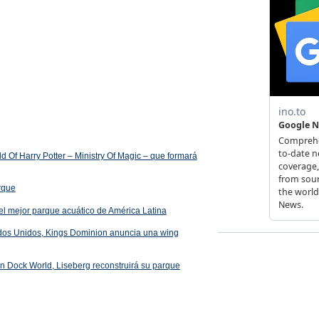
 Of Harry Potter – Ministry Of Magic – que formará
arque
el mejor parque acuático de América Latina
ados Unidos, Kings Dominion anuncia una wing
 en Dock World, Liseberg reconstruirá su parque