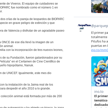
ente de Viveros. El equipo de cuidadores se
es BIOPARC fue nombrado como el número 1 en
r.
, dos crías de la pareja de leopardos de BIOPARC
pecie en grave peligro de extinción y que
era de Valencia y disfrutar de un agradable paseo
 la ONCE de ese día llevó la imagen de un
ón animal.
ia con la incorporación de tres nuevos leones,
s de su Fundación, fueron galardonados por su
 Película” en el Certamen de Cine Científico de
queño hipopótamo, Nanuk.
ión de UNICEF. Igualmente, este mes dio
n la instalación de la Jaima real de los
para despedir el año 2010 a lo grande.
a colección animal está formada por más de 200
a de autoservicio y ha abierto un kiosco, la zona