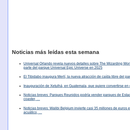
Noticias más leídas esta semana
Universal Orlando revela nuevos detalles sobre The Wizarding World
parte del parque Universal Epic Universe en 2025
El Tibidabo inaugura Merlí, la nueva atracción de caída libre del p
Inauguración de Xetulhá, en Guatemala, que quiere convertirse en 
Noticias breves: Parques Reunidos podría vender parques de Est
coaster, …
Noticias breves: Walibi Belgium invierte casi 35 millones de euros
acuático, …