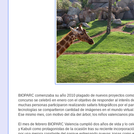
BIOPARC comenzaba su año 2010 plagado de nuevos proyectos como e
concurso se celebró en enero con el objetivo de responder al interés de
muchas personas participaron realizando safaris fotográficos por el pa
tecnologías se compartieron cantidad de imágenes en el mundo virtual
Ese mismo mes, con motivo del día del árbol, los niños valencianos p
El mes de febrero BIOPARC Valencia cumplió dos años de vida y lo cel
y Kabuli como protagonistas de la ocasión tras su reciente incorporac
por una mejora constante del parque estrenando nuevas zonas como el 