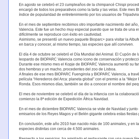
En agosto se celebró el 23 cumpleaños de la chimpancé Chispi proced
encargó de todos los preparativos como la tarta y las velas. Este m
índice de popularidad de entretenimiento por los usuarios de Tripadviso
En el mes de septiembre recibimos otro importante nacimiento del año
Valencia. Este fue un hecho muy especial puesto que se trata de una es
difícilmente se reproduce con éxito en cautividad.
Asimismo, se presentó un nuevo paquete Bioparc+ para visitar la Albuf
en barca y conocer, al mismo tiempo, las especies que allí conviven.
El día 4 de octubre se celebró el Día Mundial del Animal. El Cupón de
leopardo de BIOPARC Valencia como icono de conservación y protecci
Durante ese mismo mes el Kopje de BIOPARC Valencia aumentó su famil
dos hembras y un macho, procedentes del zoo de Lisboa.
A finales de ese mes BIOPARC Fuengirola y BIOPARC Valencia, a travé
película “Herederos del Arca: planeta global” con el premio a la “Mejor
Ronda. Esos mismos días, también se dio a conocer el nombre del pe
El mes de noviembre se celebró el día de la infancia con la colaborac
comienzo la 8ª edición de Expedición África Navidad.
En el mes de diciembre BIOPARC Valencia se viste de Navidad y junto co
emisarios de los Reyes Magos y el Belén gigante celebra estas fiestas 
En conclusión, este año 2010 han nacido más de 100 animales, y en l
especies distintas con cerca de 4.500 animales.
Respecto a los servicios, ha ampliado el restaurante con una nueva líne