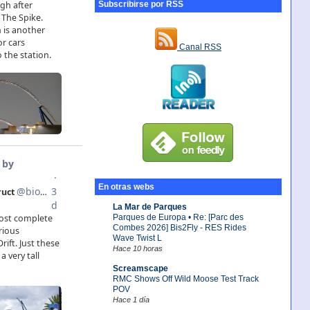
Subscribirse por RSS
Canal RSS
En otras webs
La Mar de Parques
Parques de Europa • Re: [Parc des
Combes 2026] Bis2Fly - RES Rides
Wave Twist L
Hace 10 horas
Screamscape
RMC Shows Off Wild Moose Test Track
POV
Hace 1 día