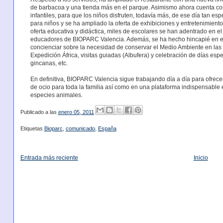
de barbacoa y una tienda más en el parque. Asimismo ahora cuenta co
infantiles, para que los niños disfruten, todavía más, de ese día tan e
para niños y se ha ampliado la oferta de exhibiciones y entretenimiento
oferta educativa y didáctica, miles de escolares se han adentrado en el
educadores de BIOPARC Valencia. Además, se ha hecho hincapié en el
concienciar sobre la necesidad de conservar el Medio Ambiente en las 
Expedición África, visitas guiadas (Albufera) y celebración de días espe
gincanas, etc.
En definitiva, BIOPARC Valencia sigue trabajando día a día para ofrecer 
de ocio para toda la familia así como en una plataforma indispensable 
especies animales.
Publicado a las
enero 05, 2011
Etiquetas
Bioparc
,
comunicado
,
España
Entrada más reciente
Inicio