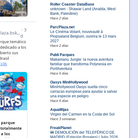
Roller Coaster DataBase
unknown - Shawar Land (Anabta, West
Bank, Palestine)
Hace 2 días
ParcPlaza.net
Le Cinéma Volant, nouveauté à
Plopsaland Belgium, ouvrira le 13 mars
2027
Hace 2 días
Publi Parques
Makamanu Jungle: la nueva aventura
familiar que transforma Polynesia en
PortAventura
Hace 6 días
Oasys MiniHollywood
MiniHollywood Oasys suelta cinco
carracas europeas para ayudar a salvar
una especie en peligro
Hace 6 días
AquaMijas
Virgen del Carmen en la Costa del Sol
Hace 3 semanas
FreakPlanet
🚧 DEMOLICIÓN del TELEFÉRICO DE
MADRID (Estación Rosales) | Julio 2026