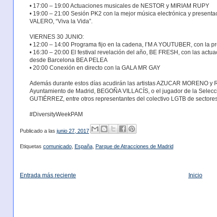
• 17:00 – 19:00 Actuaciones musicales de NESTOR y MIRIAM RUPY
• 19:00 – 21:00 Sesión PK2 con la mejor música electrónica y presen
VALERO, “Viva la Vida”.
VIERNES 30 JUNIO:
• 12:00 – 14:00 Programa fijo en la cadena, I’M A YOUTUBER, con la p
• 16:30 – 20:00 El festival revelación del año, BE FRESH, con las act
desde Barcelona BEA PELEA
• 20:00 Conexión en directo con la GALA MR GAY
Además durante estos días acudirán las artistas AZUCAR MORENO y 
Ayuntamiento de Madrid, BEGOÑA VILLACÍS, o el jugador de la Selec
GUTIÉRREZ, entre otros representantes del colectivo LGTB de sectores t
#DiversityWeekPAM
Publicado a las
junio 27, 2017
Etiquetas
comunicado
,
España
,
Parque de Atracciones de Madrid
Entrada más reciente
Inicio