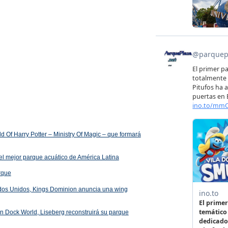
 Of Harry Potter – Ministry Of Magic – que formará
el mejor parque acuático de América Latina
arque
ados Unidos, Kings Dominion anuncia una wing
 en Dock World, Liseberg reconstruirá su parque