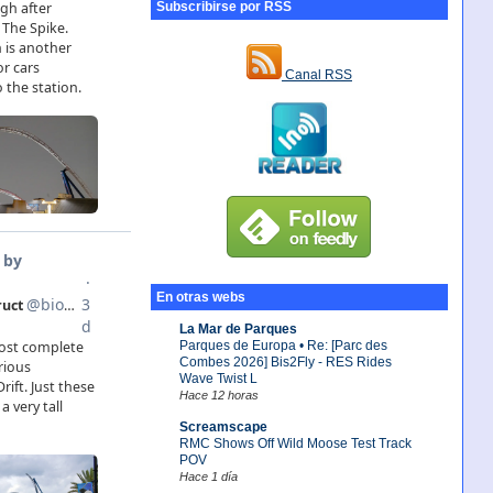
Subscribirse por RSS
Canal RSS
En otras webs
La Mar de Parques
Parques de Europa • Re: [Parc des
Combes 2026] Bis2Fly - RES Rides
Wave Twist L
Hace 12 horas
Screamscape
RMC Shows Off Wild Moose Test Track
POV
Hace 1 día