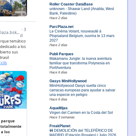
Roller Coaster DataBase
unknown - Shawar Land (Anabta, West
Bank, Palestine)
Hace 2 días
ParcPlaza.net
Le Cinéma Volant, nouveauté à
Plopsaland Belgium, ouvrira le 13 mars
2027
Hace 2 días
Publi Parques
Makamanu Jungle: la nueva aventura
familiar que transforma Polynesia en
PortAventura
Hace 6 días
Oasys MiniHollywood
MiniHollywood Oasys suelta cinco
carracas europeas para ayudar a salvar
una especie en peligro
Hace 6 días
AquaMijas
Virgen del Carmen en la Costa del Sol
Hace 3 semanas
FreakPlanet
🚧 DEMOLICIÓN del TELEFÉRICO DE
MADRID (Estación Rosales) | Julio 2026