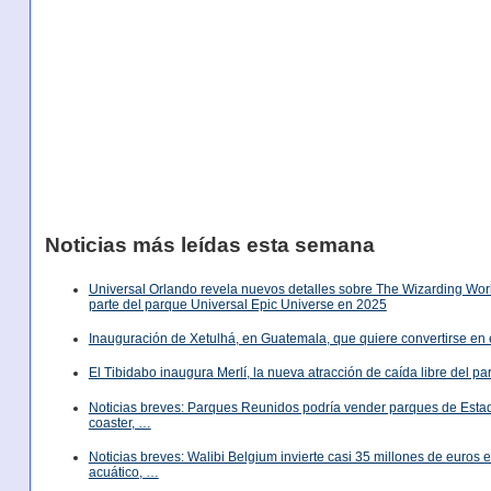
Noticias más leídas esta semana
Universal Orlando revela nuevos detalles sobre The Wizarding World
parte del parque Universal Epic Universe en 2025
Inauguración de Xetulhá, en Guatemala, que quiere convertirse en 
El Tibidabo inaugura Merlí, la nueva atracción de caída libre del p
Noticias breves: Parques Reunidos podría vender parques de Est
coaster, …
Noticias breves: Walibi Belgium invierte casi 35 millones de euros
acuático, …