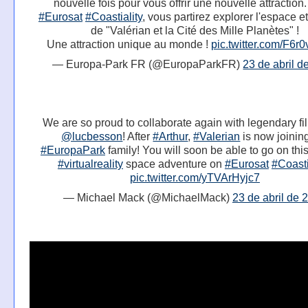
nouvelle fois pour vous offrir une nouvelle attraction
#Eurosat
#Coastiality
, vous partirez explorer l'espace et
de "Valérian et la Cité des Mille Planètes" !
Une attraction unique au monde !
pic.twitter.com/F6r
— Europa-Park FR (@EuropaParkFR)
23 de abril d
We are so proud to collaborate again with legendary f
@lucbesson
! After
#Arthur
,
#Valerian
is now joinin
#EuropaPark
family! You will soon be able to go on this
#virtualreality
space adventure on
#Eurosat
#Coasti
pic.twitter.com/yTVArHyjc7
— Michael Mack (@MichaelMack)
23 de abril de 