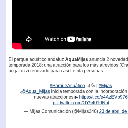
El parque acuático andaluz
AquaMijas
anuncia 2 novedade
temporada 2018: una atracción para los más atrevidos (Cr
un jacuzzi renovado para casi treinta personas.
#ParqueAcuático
🎢💦 |
#Mijas
.
@Aqua_Mijas
inicia temporada con la incorporación
nuevas atracciones ▶
https://t.co/e4AzEVb976
pic.twitter.com/OY54010Nut
— Mijas Comunicación (@Mijas340)
23 de abril de