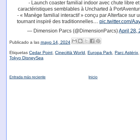
- Launch coaster familial indoor avec chute libre e
caractéristiques semblables à Uncharted à PortAventur
- « Manège familial interactif » conçu par Alterface sur 
tournant inspiré des traditionnelles…
pic.twitter.com/A
— Dimension Parcs (@DimensionParcs)
April 28,
Publicado a las
mayo 14, 2024
Etiquetas
Cedar Point
,
Cinecittà World
,
Europa Park
,
Parc Astérix
Tokyo DisneySea
Entrada más reciente
Inicio