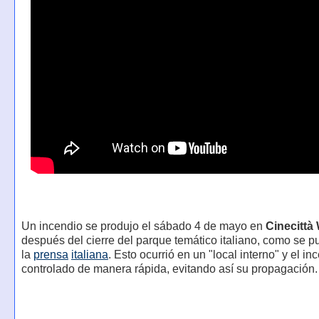
Un incendio se produjo el sábado 4 de mayo en
Cinecittà
después del cierre del parque temático italiano, como se p
la
prensa
italiana
. Esto ocurrió en un "local interno" y el in
controlado de manera rápida, evitando así su propagación.