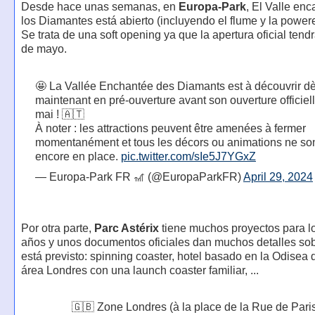
Desde hace unas semanas, en
Europa-Park
, El Valle en
los Diamantes está abierto (incluyendo el flume y la power
Se trata de una soft opening ya que la apertura oficial tendr
de mayo.
🤩 La Vallée Enchantée des Diamants est à découvrir d
maintenant en pré-ouverture avant son ouverture officiell
mai ! 🇦🇹
À noter : les attractions peuvent être amenées à fermer
momentanément et tous les décors ou animations ne so
encore en place.
pic.twitter.com/sIe5J7YGxZ
— Europa-Park FR 🎢 (@EuropaParkFR)
April 29, 2024
Por otra parte,
Parc Astérix
tiene muchos proyectos para l
años y unos documentos oficiales dan muchos detalles sob
está previsto: spinning coaster, hotel basado en la Odisea d
área Londres con una launch coaster familiar, ...
🇬🇧 Zone Londres (à la place de la Rue de Paris