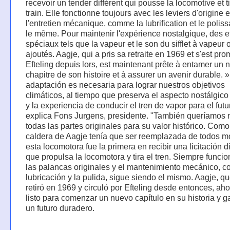
recevoir un tender différent qui pousse la locomotive et ti
train. Elle fonctionne toujours avec les leviers d'origine e
l'entretien mécanique, comme la lubrification et le poliss
le même. Pour maintenir l'expérience nostalgique, des ef
spéciaux tels que la vapeur et le son du sifflet à vapeur 
ajoutés. Aagje, qui a pris sa retraite en 1969 et s'est pr
Efteling depuis lors, est maintenant prête à entamer un
chapitre de son histoire et à assurer un avenir durable. »
adaptación es necesaria para lograr nuestros objetivos
climáticos, al tiempo que preserva el aspecto nostálgico
y la experiencia de conducir el tren de vapor para el futu
explica Fons Jurgens, presidente. "También queríamos
todas las partes originales para su valor histórico. Como
caldera de Aagje tenía que ser reemplazada de todos m
esta locomotora fue la primera en recibir una licitación d
que propulsa la locomotora y tira el tren. Siempre funci
las palancas originales y el mantenimiento mecánico, c
lubricación y la pulida, sigue siendo el mismo. Aagje, q
retiró en 1969 y circuló por Efteling desde entonces, aho
listo para comenzar un nuevo capítulo en su historia y g
un futuro duradero.