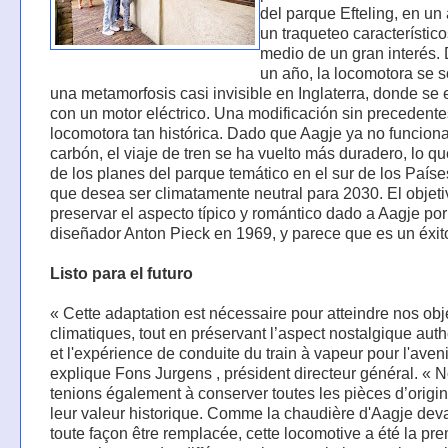
del parque Efteling, en un 
un traqueteo característico
medio de un gran interés.
un año, la locomotora se 
una metamorfosis casi invisible en Inglaterra, donde se
con un motor eléctrico. Una modificación sin precedent
locomotora tan histórica. Dado que Aagje ya no funcion
carbón, el viaje de tren se ha vuelto más duradero, lo qu
de los planes del parque temático en el sur de los Paíse
que desea ser climatamente neutral para 2030. El objeti
preservar el aspecto típico y romántico dado a Aagje por
diseñador Anton Pieck en 1969, y parece que es un éxit
Listo para el futuro
« Cette adaptation est nécessaire pour atteindre nos obje
climatiques, tout en préservant l’aspect nostalgique aut
et l'expérience de conduite du train à vapeur pour l'aveni
explique Fons Jurgens , président directeur général. « 
tenions également à conserver toutes les pièces d’origi
leur valeur historique. Comme la chaudière d'Aagje deva
toute façon être remplacée, cette locomotive a été la pr