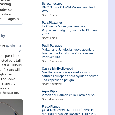
Screamscape
RMC Shows Off Wild Moose Test Track
POV
Hace 2 días
ParcPlaza.net
Le Cinéma Volant, nouveauté à
Plopsaland Belgium, ouvrira le 13 mars
2027
Hace 3 días
Publi Parques
Makamanu Jungle: la nueva aventura
familiar que transforma Polynesia en
PortAventura
Hace 1 semana
Oasys MiniHollywood
MiniHollywood Oasys suelta cinco
carracas europeas para ayudar a salvar
una especie en peligro
Hace 1 semana
AquaMijas
Virgen del Carmen en la Costa del Sol
Hace 4 semanas
FreakPlanet
🚧 DEMOLICIÓN del TELEFÉRICO DE
MADRID (Estación Rosales) | Julio 2026