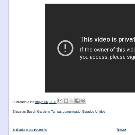
Publicado a las
mayo 06, 2011
Etiquetas
Busch Gardens Tampa
,
comunicado
,
Estados Unidos
Entrada más reciente
Inicio