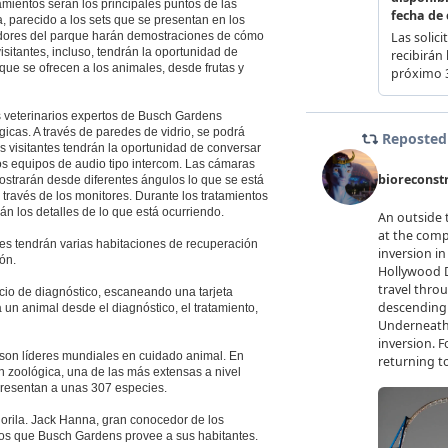
tamientos serán los principales puntos de las
a, parecido a los sets que se presentan en los
cadores del parque harán demostraciones de cómo
isitantes, incluso, tendrán la oportunidad de
 que se ofrecen a los animales, desde frutas y
os veterinarios expertos de Busch Gardens
gicas. A través de paredes de vidrio, se podrá
s visitantes tendrán la oportunidad de conversar
los equipos de audio tipo intercom. Las cámaras
strarán desde diferentes ángulos lo que se está
 través de los monitores. Durante los tratamientos
rán los detalles de lo que está ocurriendo.
nes tendrán varias habitaciones de recuperación
ón.
icio de diagnóstico, escaneando una tarjeta
a un animal desde el diagnóstico, el tratamiento,
son líderes mundiales en cuidado animal. En
n zoológica, una de las más extensas a nivel
resentan a unas 307 especies.
orila. Jack Hanna, gran conocedor de los
dos que Busch Gardens provee a sus habitantes.