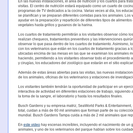
En las nuevas instalaciones, el área de nutrición y los cuartos para tra
visitas. El centro de nutrición estará equipado como un cuarto de cocin
programas de TV dedicados a la cocina. Varias veces al día, los edu
se planifican y se preparan diferentes comidas para los animales. Los v
ayudar en la preparación y repartición de diferentes tipos de alimentos
vegetales hasta grillos y gusanos de la harina.
Los cuartos de tratamiento permitirán a los visitantes observar cómo l
realizan chequeos, tratamientos preventivos y las intervenciones quirúr
observar lo que pasa dentro de los cuartos de tratamiento. Asimismo, lo
con los veterinarios que están en los cuartos de tratamiento gracias a 
ubicadas encima de las mesas en las que se examinan los animales mo
haciendo, permitiendo a los visitantes observar todo el procedimiento a
y cirugías, los educadores del zoológico que estarán en el sitio explica
Además de estas áreas abiertas para las visitas, las nuevas instalacio
de los animales, oficinas de los veterinarios y estaciones de investigaci
Los visitantes también tendrán la oportunidad de participar en un ejerc
interactiva de actividad en diferentes estaciones de trabajo, siguiendo 
la toma de la sangre, el laboratorio y hasta los resultados finales.
Busch Gardens y su empresa matriz, SeaWorld Parks & Entertainment, 
total, cuidan a más de 60 mil animales que forman parte de su colecció
mundial. Busch Gardens Tampa cuida a más de 2 mil animales que rep
En
este video
hay escenas increíbles, incluyendo el nacimiento de un g
animales, y uno de los veterinarios del parque hablan sobre los cuida