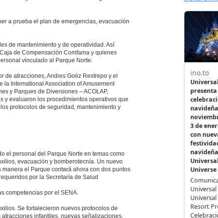
oner a prueba el plan de emergencias, evacuación
les de mantenimiento y de operatividad. Así
la Caja de Compensación Comfama y quienes
personal vinculado al Parque Norte.
r de atracciones, Andres Goéz Restrepo y el
e la International Association of Amusement
iones y Parques de Diversiones – ACOLAP,
s y evaluaron los procedimientos operativos que
 los protocolos de seguridad, mantenimiento y
odo el personal del Parque Norte en temas como
uxilios, evacuación y bomberotecnía. Un nuevo
ta manera el Parque contará ahora con dos puntos
equeridos por la Secretaría de Salud
 sus competencias por el SENA.
lios. Se fortalecieron nuevos protocolos de
 atracciones infantiles, nuevas señalizaciones,