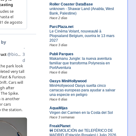
Roller Coaster DataBase
unknown - Shawar Land (Anabta, West
Bank, Palestine)
Hace 2 días
ParcPlaza.net
Le Cinéma Volant, nouveauté à
Plopsaland Belgium, ouvrira le 13 mars
2027
Hace 3 días
Publi Parques
Makamanu Jungle: la nueva aventura
familiar que transforma Polynesia en
PortAventura
Hace 6 días
Oasys MiniHollywood
MiniHollywood Oasys suelta cinco
carracas europeas para ayudar a salvar
una especie en peligro
Hace 6 días
AquaMijas
Virgen del Carmen en la Costa del Sol
Hace 3 semanas
FreakPlanet
🚧 DEMOLICIÓN del TELEFÉRICO DE
MADRID (Estación Rosales) | Julio 2026