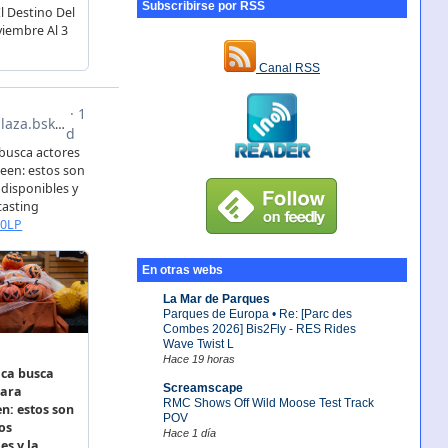
Subscribirse por RSS
Canal RSS
En otras webs
La Mar de Parques
Parques de Europa • Re: [Parc des
Combes 2026] Bis2Fly - RES Rides
Wave Twist L
Hace 19 horas
Screamscape
RMC Shows Off Wild Moose Test Track
POV
Hace 1 día