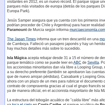
visitantes en 2012, es un nuevo récord. El parque sigue un
parques más visitados de europa (detrás de los parques D
Europa Park).
Jesús Samper asegura que ya cuenta con los primeros inv
podrían proceder de Chile y Argentina) para hacer realidad
Paramount
de Murcia según informa
murciaeconomía.co
The Japan Times
informa que un tren descarriló en una
mo
de Camboya. Falleció un pasajero japonés y hay un herido
hay muchos detalles más sobre lo sucedido.
Isla Mágica
acepta rebajar desde 31 a 15 el número de de
parque temático como se puede leer en
ABC
de
Sevilla
. Po
los accionistas minoritarios dan vía libre a Looping Group,
a su derecho preferente (también se aprobaron las cuenta
que de nuevo arrojan pérdidas). Caixabank y Looping Gro
ahora con un plazo de un mes para rubricar el documento de
contrato de compraventa gracias al cual el grupo francés se
ya de manera oficial, en el accionista mayoritario de Isla M
La estructura del tobogán acuático de "caída libre" más al
ya
toca el cielo
en
Costa Caribe
, el parque acuático de
Po