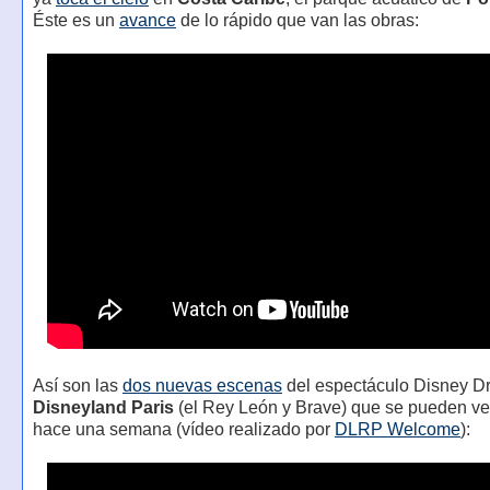
Éste es un
avance
de lo rápido que van las obras:
Así son las
dos nuevas escenas
del espectáculo Disney D
Disneyland Paris
(el Rey León y Brave) que se pueden ve
hace una semana (vídeo realizado por
DLRP Welcome
):