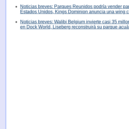
Noticias breves: Parques Reunidos podría vender pa
Estados Unidos, Kings Dominion anuncia una wing c
Noticias breves: Walibi Belgium invierte casi 35 mill
en Dock World, Liseberg reconstruirá su parque acuá