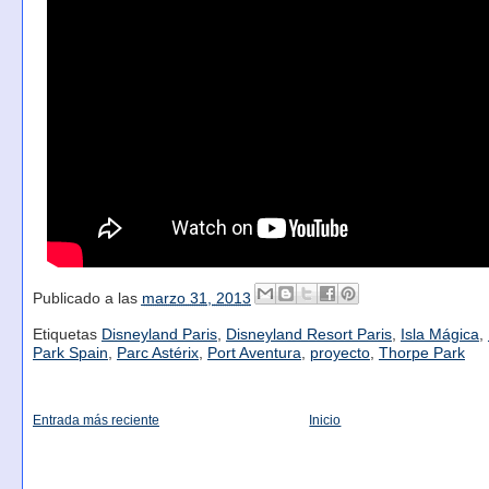
Publicado a las
marzo 31, 2013
Etiquetas
Disneyland Paris
,
Disneyland Resort Paris
,
Isla Mágica
,
Park Spain
,
Parc Astérix
,
Port Aventura
,
proyecto
,
Thorpe Park
Entrada más reciente
Inicio