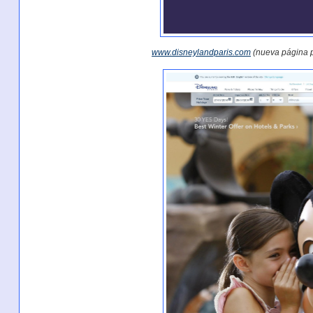
www.disneylandparis.com
(nueva página p