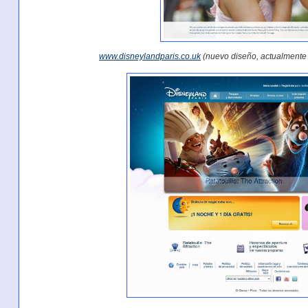
www.disneylandparis.co.uk
(nuevo diseño, actualmente s