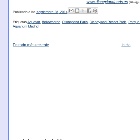
www.disneylandparis.es
(antig
Publicado a las
septiembre 28, 2014
Etiquetas
Aquafan
,
Bellewaerde
,
Disneyland Paris
,
Disneyland Resort Paris
,
Parque 
Aquarium Madrid
Entrada más reciente
Inicio