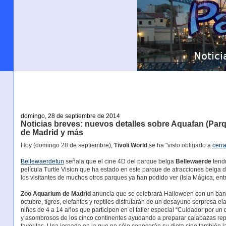
domingo, 28 de septiembre de 2014
Noticias breves: nuevos detalles sobre Aquafan (Parq
de Madrid y más
Hoy (domingo 28 de septiembre),
Tivoli World
se ha "visto obligado a
cerra
Bellewaerdefun
señala que el cine 4D del parque belga
Bellewaerde
tendr
película Turtle Vision que ha estado en este parque de atracciones belga
los visitantes de muchos otros parques ya han podido ver (Isla Mágica, entr
Zoo Aquarium de Madrid
anuncia que se celebrará Halloween con un banq
octubre, tigres, elefantes y reptiles disfrutarán de un desayuno sorpresa 
niños de 4 a 14 años que participen en el taller especial “Cuidador por un
y asombrosos de los cinco continentes ayudando a preparar calabazas rep