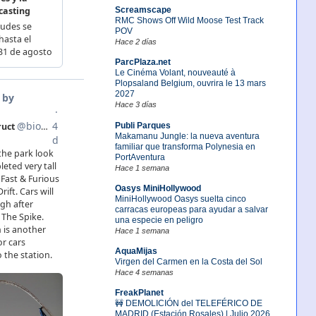
Screamscape
RMC Shows Off Wild Moose Test Track
POV
Hace 2 días
ParcPlaza.net
Le Cinéma Volant, nouveauté à
Plopsaland Belgium, ouvrira le 13 mars
2027
Hace 3 días
Publi Parques
Makamanu Jungle: la nueva aventura
familiar que transforma Polynesia en
PortAventura
Hace 1 semana
Oasys MiniHollywood
MiniHollywood Oasys suelta cinco
carracas europeas para ayudar a salvar
una especie en peligro
Hace 1 semana
AquaMijas
Virgen del Carmen en la Costa del Sol
Hace 4 semanas
FreakPlanet
🚧 DEMOLICIÓN del TELEFÉRICO DE
MADRID (Estación Rosales) | Julio 2026