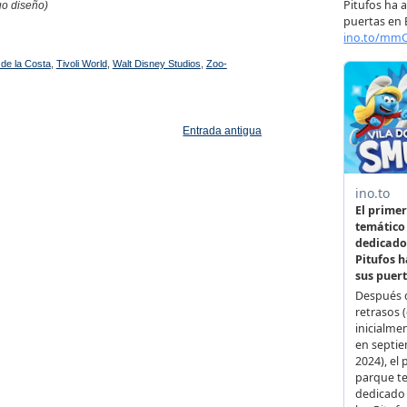
uo diseño)
de la Costa
,
Tivoli World
,
Walt Disney Studios
,
Zoo-
Entrada antigua