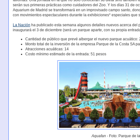
favoritas. Una jornada en la que no sólo conocerán su dieta sino también 
serán sus primeras prácticas como cuidadores del Zoo. Y los días 31 de oct
Aquarium de Madrid se transformará en un improvisado campo santo, donde
con movimientos espectaculares durante la exhibiciones* especiales que se
La Nación
ha publicado esta semana algunos detalles nuevos acerca del 
inaugurará el 3 de diciembre (será un parque aparte, con su propia entrada
Cantidad de público que prevé albergar el nuevo parque acuático:
Monto total de la inversión de la empresa Parque de la Costa SA pa
Atracciones acuáticas: 14
Costo mínimo estimado de la entrada: 51 pesos
Aquafan
- Foto: Parque de l