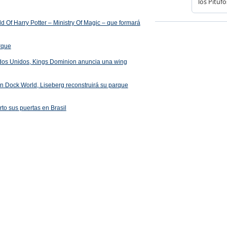
 Of Harry Potter – Ministry Of Magic – que formará
arque
ados Unidos, Kings Dominion anuncia una wing
 en Dock World, Liseberg reconstruirá su parque
rto sus puertas en Brasil