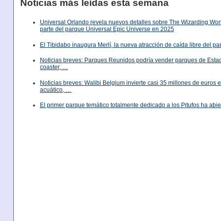
Noticias más leídas esta semana
Universal Orlando revela nuevos detalles sobre The Wizarding World
parte del parque Universal Epic Universe en 2025
El Tibidabo inaugura Merlí, la nueva atracción de caída libre del p
Noticias breves: Parques Reunidos podría vender parques de Est
coaster, …
Noticias breves: Walibi Belgium invierte casi 35 millones de euros
acuático, …
El primer parque temático totalmente dedicado a los Pitufos ha abie