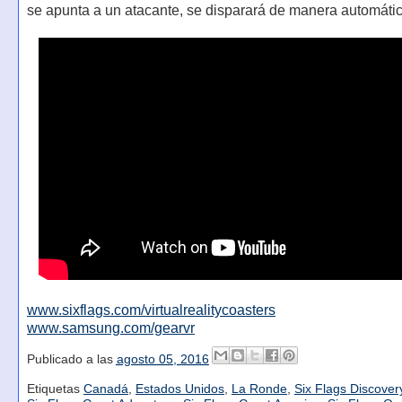
se apunta a un atacante, se disparará de manera automáti
www.sixflags.com/virtualrealitycoasters
www.samsung.com/gearvr
Publicado a las
agosto 05, 2016
Etiquetas
Canadá
,
Estados Unidos
,
La Ronde
,
Six Flags Discove