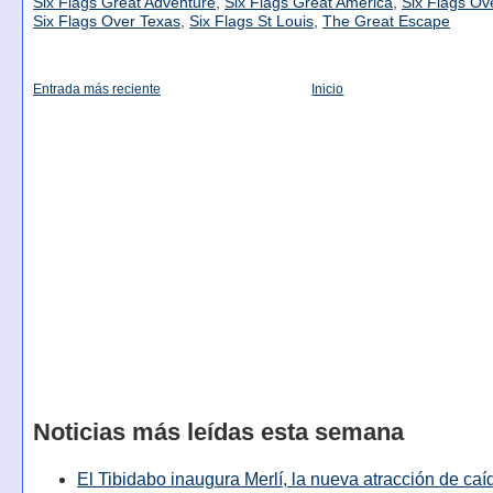
Six Flags Great Adventure
,
Six Flags Great America
,
Six Flags Ov
Six Flags Over Texas
,
Six Flags St Louis
,
The Great Escape
Entrada más reciente
Inicio
Noticias más leídas esta semana
El Tibidabo inaugura Merlí, la nueva atracción de caíd